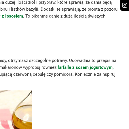
dużej ilości ziół i przypraw, które sprawią, że dania będą
iru i listków bazylii. Dodatki te sprawiają, że prosta z pozoru
y z łososiem
. To pikantne danie z dużą ilością świeżych
y, otrzymasz szczególne potrawy. Udowadnia to przepis na
 Z makaronów wypróbuj również
farfalle z sosem jogurtowym,
piącą czerwoną cebulę czy pomidora. Koniecznie zainspiruj