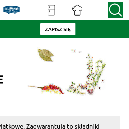
ZAPISZ SIĘ
E
jątkowe. Zagwarantują to składniki