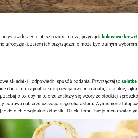
rzystawek. Jeśli lubisz owoce morza, przyrządź
kokosowe krewet
ne afrodyzjaki, zatem ich przyrządzenie może być trafnym wyborem 
kowe składniki i odpowiedni sposób podania. Przyrządzając
sałatkę
e danie to oryginalna kompozycja owocu granatu, sera blue, jajka
ą, zadbaj o to, aby na talerzu znalazły się wzory ze słodkiej spro
ndry potrawa nabierze szczególnego charakteru. Wymienione tutaj s
ając do nich oryginalne składniki. Dzięki temu Twoje menu walent