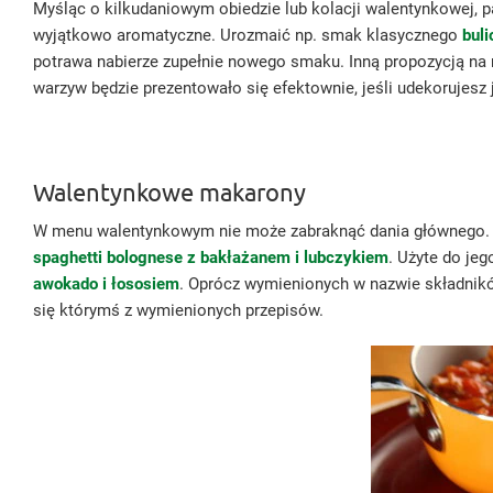
Myśląc o kilkudaniowym obiedzie lub kolacji walentynkowej, pam
wyjątkowo aromatyczne. Urozmaić np. smak klasycznego
bul
potrawa nabierze zupełnie nowego smaku. Inną propozycją na
warzyw będzie prezentowało się efektownie, jeśli udekorujes
Walentynkowe makarony
W menu walentynkowym nie może zabraknąć dania głównego. D
spaghetti bolognese z bakłażanem i lubczykiem
. Użyte do je
awokado i łososiem
. Oprócz wymienionych w nazwie składnikó
się którymś z wymienionych przepisów.