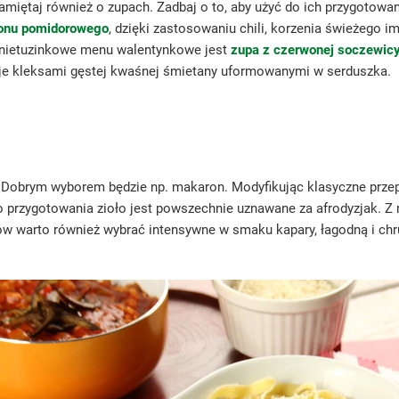
iętaj również o zupach. Zadbaj o to, aby użyć do ich przygotowania 
ionu pomidorowego
, dzięki zastosowaniu chili, korzenia świeżego imb
 nietuzinkowe menu walentynkowe jest
zupa z czerwonej soczewic
z je kleksami gęstej kwaśnej śmietany uformowanymi w serduszka.
obrym wyborem będzie np. makaron. Modyfikując klasyczne przepis
go przygotowania zioło jest powszechnie uznawane za afrodyzjak.
w warto również wybrać intensywne w smaku kapary, łagodną i chru