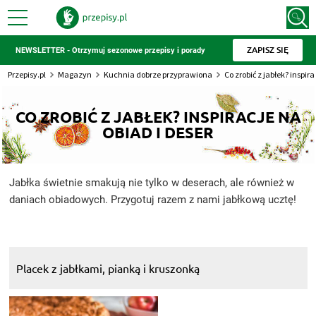
ZAPISZ SIĘ
NEWSLETTER - Otrzymuj sezonowe przepisy i porady
Przepisy.pl
Magazyn
Kuchnia dobrze przyprawiona
Co zrobić z jabłek? inspira
CO ZROBIĆ Z JABŁEK? INSPIRACJE NA
OBIAD I DESER
Jabłka świetnie smakują nie tylko w deserach, ale również w
daniach obiadowych. Przygotuj razem z nami jabłkową ucztę!
Placek z jabłkami, pianką i kruszonką