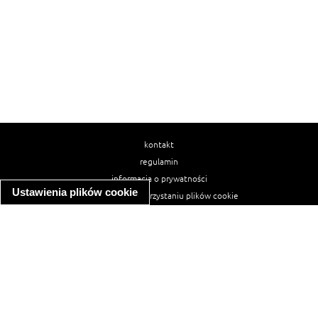
kontakt
regulamin
informacja o prywatności
Ustawienia plików cookie
informacja o wykorzystaniu plików cookie
ułatwienia dostępu
Najpopularniejsze przepisy
spaghetti bolognese
makaron z kurczakiem w sosie śmietanowym
kanapka z indykiem