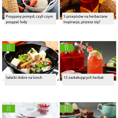
Posypany pomysł, czyli czym
5 przepisów na herbaciane
posypać lody
inspiracje, piszesz się?
Sałatki dobre na lunch
12 zaskakujących herbat