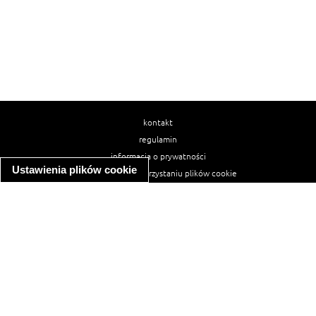
kontakt
regulamin
informacja o prywatności
Ustawienia plików cookie
informacja o wykorzystaniu plików cookie
ułatwienia dostępu
Najpopularniejsze przepisy
spaghetti bolognese
makaron z kurczakiem w sosie śmietanowym
kanapka z indykiem
ratatouille