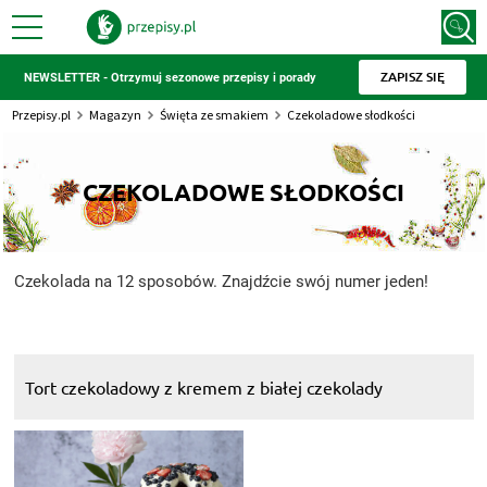
ZAPISZ SIĘ
NEWSLETTER - Otrzymuj sezonowe przepisy i porady
Przepisy.pl
Magazyn
Święta ze smakiem
Czekoladowe słodkości
CZEKOLADOWE SŁODKOŚCI
Czekolada na 12 sposobów. Znajdźcie swój numer jeden!
Tort czekoladowy z kremem z białej czekolady