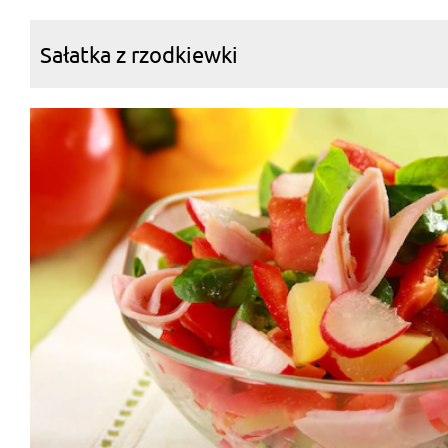
Sałatka z rzodkiewki