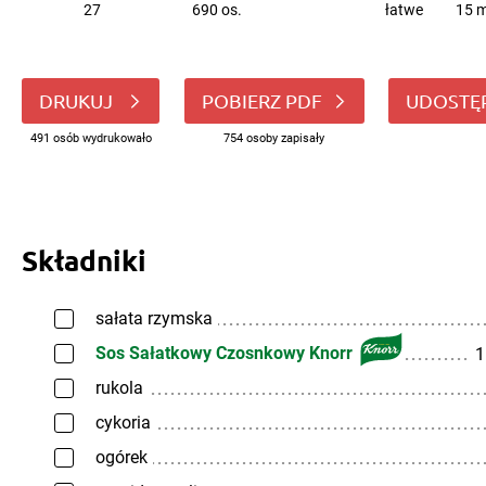
27
690 os.
łatwe
15 m
DRUKUJ
POBIERZ PDF
UDOSTĘ
491 osób wydrukowało
754 osoby zapisały
Składniki
sałata rzymska
Sos Sałatkowy Czosnkowy Knorr
1
rukola
cykoria
ogórek