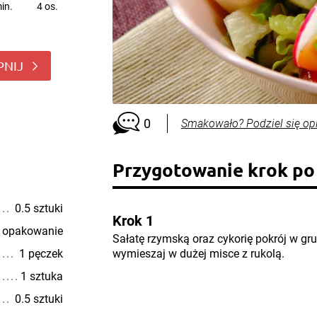
in.
4 os.
PNIJ
0
Smakowało? Podziel się op
Przygotowanie krok po
0.5 sztuki
Krok 1
 opakowanie
Sałatę rzymską oraz cykorię pokrój w gr
1 pęczek
wymieszaj w dużej misce z rukolą.
1 sztuka
0.5 sztuki