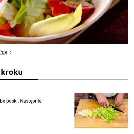
inią
 kroku
ube paski. Następnie