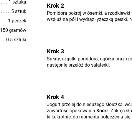
1 sztuka
Krok 2
5 sztuk
Pomidora pokrój w ósemki, a rzodkiewki w
wzdłuż na pół i wydrąż łyżeczką pestki. 
1 pęczek
150 gramów
0.5 sztuki
Krok 3
Sałaty, cząstki pomidora, ogórka oraz r
następnie przełóż do salaterki.
Krok 4
Jogurt przelej do niedużego słoiczka, wciś
zawartość opakowania
Knorr
. Zakręć sło
kilkakrotnie, do momentu połączenia się