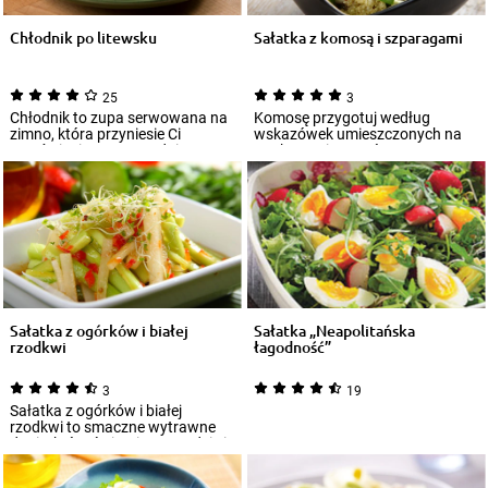
Chłodnik po litewsku
Sałatka z komosą i szparagami
25
3
Chłodnik to zupa serwowana na
Komosę przygotuj według
zimno, która przyniesie Ci
wskazówek umieszczonych na
orzeźwienie w gorące dni.
opakowaniu. Stwórz
Proponowany w...
aromatyczny, ziołowy sos mi...
Sałatka z ogórków i białej
Sałatka „Neapolitańska
rzodkwi
łagodność”
3
19
Sałatka z ogórków i białej
rzodkwi to smaczne wytrawne
danie, które świetnie sprawdzi się
w wielu...