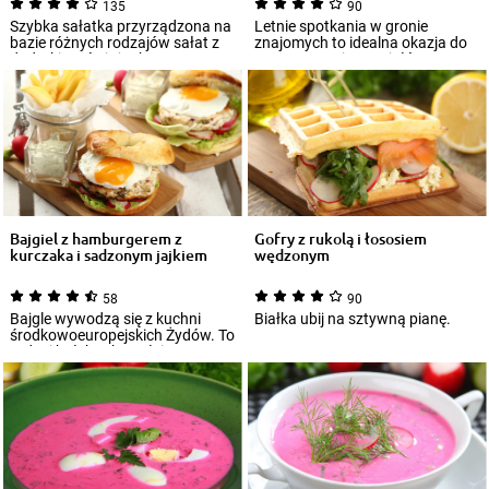
135
90
Szybka sałatka przyrządzona na
Letnie spotkania w gronie
bazie różnych rodzajów sałat z
znajomych to idealna okazja do
dodatkiem świeżych warzyw
zaserwowania specjałów
będzie zn...
przyrządzonych we...
Bajgiel z hamburgerem z
Gofry z rukolą i łososiem
kurczaka i sadzonym jajkiem
wędzonym
58
90
Bajgle wywodzą się z kuchni
Białka ubij na sztywną pianę.
środkowoeuropejskich Żydów. To
rodzaj bułek w kształcie
pierścienia...