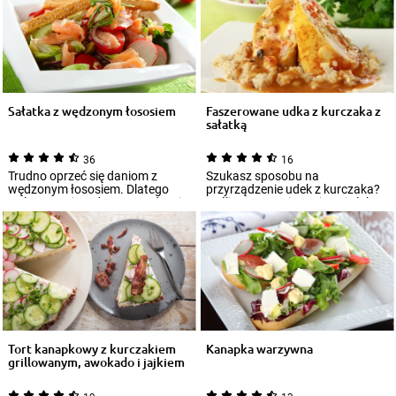
Sałatka z wędzonym łososiem
Faszerowane udka z kurczaka z
sałatką
36
16
Trudno oprzeć się daniom z
Szukasz sposobu na
wędzonym łososiem. Dlatego
przyrządzenie udek z kurczaka?
wykorzystaj go do przyrządzenia
Jeśli zazwyczaj smażysz je lub
smacznej sa...
zapiekasz, sięgn...
Tort kanapkowy z kurczakiem
Kanapka warzywna
grillowanym, awokado i jajkiem