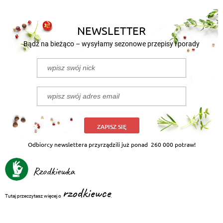
NEWSLETTER
Bądź na bieżąco – wysyłamy sezonowe przepisy i porady
ZAPISZ SIĘ
Odbiorcy newslettera przyrządzili już ponad
260 000 potraw!
Rzodkiewka
rzodkiewce
Tutaj przeczytasz więcej o
.