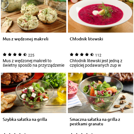
Mus z wędzonej makreli
Chłodnik litewski
225
112
Mus z wędzonej makreli to
Chłodnik litewski jest jedną z
świetny sposób na przyrządzenie
częściej podawanych zup w
tej popularnej ryby. Jeśli
okresie letnim. Jego podstawę
zastanawiasz...
stanowi wy...
Szybka sałatka na grilla
Smaczna sałatka na grilla z
pestkami granatu