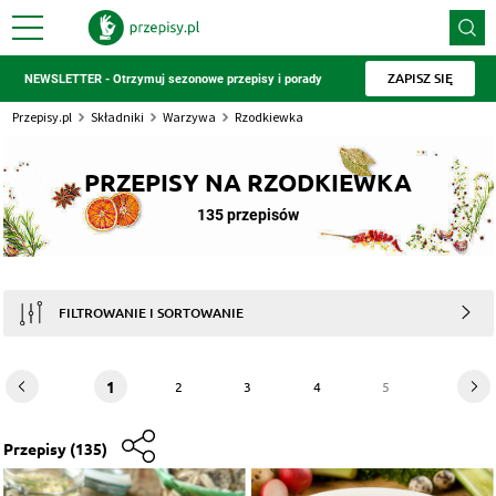
ZAPISZ SIĘ
NEWSLETTER - Otrzymuj sezonowe przepisy i porady
Przepisy.pl
Składniki
Warzywa
Rzodkiewka
PRZEPISY NA RZODKIEWKA
135 przepisów
FILTROWANIE I SORTOWANIE
1
2
3
4
5
Przepisy
(135)