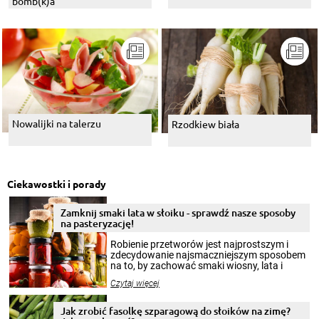
bomb(k)a
Nowalijki na talerzu
Rzodkiew biała
Ciekawostki i porady
Zamknij smaki lata w słoiku - sprawdź nasze sposoby
na pasteryzację!
Robienie przetworów jest najprostszym i
zdecydowanie najsmaczniejszym sposobem
na to, by zachować smaki wiosny, lata i
jesieni na dłużej. Można robić setki zdjęć
Czytaj więcej
krajobrazów, by cieszyć nimi oko w sezonie
zimowym, ale to smaczny posiłek pozwoli w
pełni poczuć atmosferę cieplejszych
Jak zrobić fasolkę szparagową do słoików na zimę?
miesięcy. Przygotowanie słoików ze