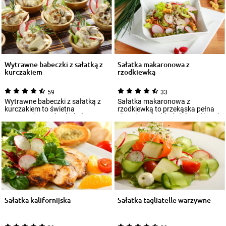
Wytrawne babeczki z sałatką z
Sałatka makaronowa z
kurczakiem
rzodkiewką
59
33
Wytrawne babeczki z sałatką z
Sałatka makaronowa z
kurczakiem to świetna
rzodkiewką to przekąska pełna
propozycja przekąski, którą
chrupiących składników: różnych
zaserwujesz niema...
gatunków sałat...
Sałatka kalifornijska
Sałatka tagliatelle warzywne