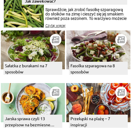
Jak zawekować?
smakowitą zawartością musi obejmować
patenty, które pozwolą zachować świeżość
Sprawdźcie, jak zrobić fasolkę szparagową
przetworów.
do słoików na zimę i cieszyć się jej smakiem
również poza sezonem. To warzywo możecie
wekować na wiele sposobów. Wykorzystajcie
Czytaj więcej
nasze propozycje!
Sałatka z burakami na 7
Fasolka szparagowa na 8
sposobów
sposobów
Jarska sprawa czyli 13
Przekąski na plażę – 7
przepisow na bezmiesne
inspiracji
dania z grilla