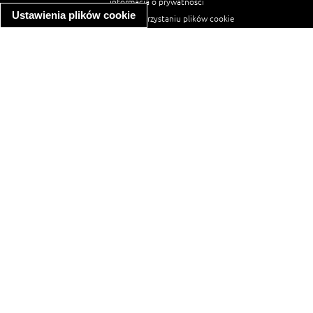
informacja o prywatności
Ustawienia plików cookie
informacja o wykorzystaniu plików cookie
ułatwienia dostępu
Najpopularniejsze przepisy
spaghetti bolognese
makaron z kurczakiem w sosie śmietanowym
kanapka z indykiem
ratatouille
lahmacun
mac and cheese
zupa minestrone
cannelloni ze szpinakiem i ricottą
spaghetti przepisy
makaron z kurczakiem
tagliatelle z kurczakiem
hot dog