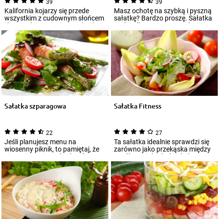
39
39
Kalifornia kojarzy się przede
Masz ochotę na szybką i pyszną
wszystkim z cudownym słońcem
sałatkę? Bardzo proszę. Sałatka
i beztroskiemu życiem. W kuchni
tagliatelle warzywne zasługuje
klimat...
na...
Sałatka szparagowa
Sałatka Fitness
22
27
Jeśli planujesz menu na
Ta sałatka idealnie sprawdzi się
wiosenny piknik, to pamiętaj, że
zarówno jako przekąska między
nie może w nim zabraknąć
posiłkami, jak i dodatek do
sałatki z nowal...
obiadu...