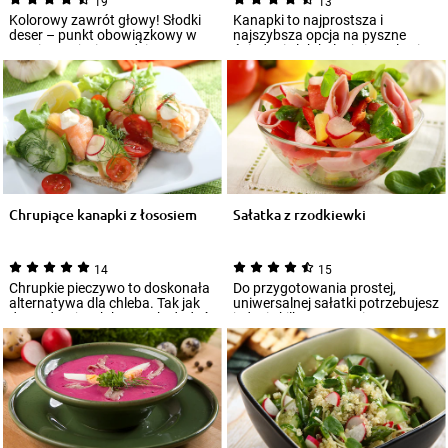
19
13
Kolorowy zawrót głowy! Słodki
Kanapki to najprostsza i
deser – punkt obowiązkowy w
najszybsza opcja na pyszne
czasie przyjęcia urodzinowego –
śniadanie lub kolację i wcale nie
zamieni...
muszą być n...
Chrupiące kanapki z łososiem
Sałatka z rzodkiewki
14
15
Chrupkie pieczywo to doskonała
Do przygotowania prostej,
alternatywa dla chleba. Tak jak
uniwersalnej sałatki potrzebujesz
do tradycyjnych kanapek, dodać
jedynie kilku warzyw i
moż...
sprawdzonego p...