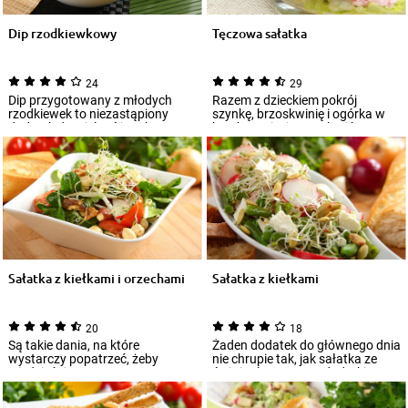
Dip rzodkiewkowy
Tęczowa sałatka
24
29
Dip przygotowany z młodych
Razem z dzieckiem pokrój
rzodkiewek to niezastąpiony
szynkę, brzoskwinię i ogórka w
dodatek do wielu różnych
kostkę. Dzieci mogą kroić
potraw. Sprawdzi...
warzywa plastik...
Sałatka z kiełkami i orzechami
Sałatka z kiełkami
20
18
Są takie dania, na które
Żaden dodatek do głównego dnia
wystarczy popatrzeć, żeby
nie chrupie tak, jak sałatka ze
wiedzieć, że są pyszne. Kuszą
świeżych warzyw z dodatkiem
soczystymi kolor...
kiełkó...