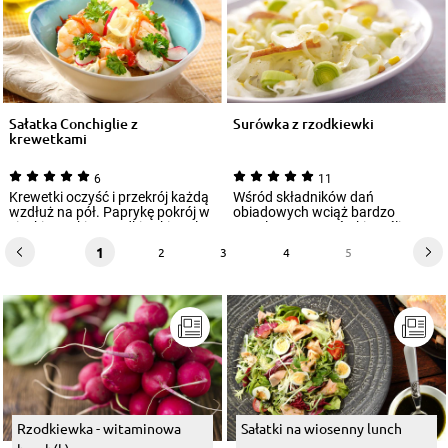
Sałatka Conchiglie z
Surówka z rzodkiewki
krewetkami
6
11
Krewetki oczyść i przekrój każdą
Wśród składników dań
wzdłuż na pół. Paprykę pokrój w
obiadowych wciąż bardzo
cienkie paski, a rzodkiewki w pl...
popularne są surówki. Jeśli
szukasz nowych smaków, s...
1
2
3
4
5
Rzodkiewka - witaminowa
Sałatki na wiosenny lunch