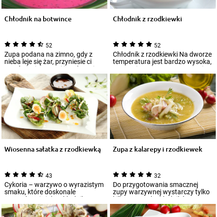
Chłodnik na botwince
Chłodnik z rzodkiewki
52
52
Zupa podana na zimno, gdy z
Chłodnik z rzodkiewki Na dworze
nieba leje się żar, przyniesie ci
temperatura jest bardzo wysoka,
orzeźwienie, nasyci i zachwyci
a ty czujesz, że wewnętrznie się...
smak...
Wiosenna sałatka z rzodkiewką
Zupa z kalarepy i rzodkiewek
43
32
Cykoria – warzywo o wyrazistym
Do przygotowania smacznej
smaku, które doskonale
zupy warzywnej wystarczy tylko
sprawdza się jako składnik
kilka prostych składników.
efektownych prze...
Spróbuj zupy...