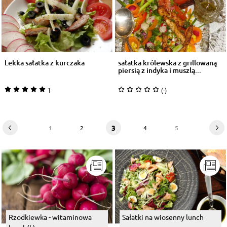
Lekka sałatka z kurczaka
sałatka królewska z grillowaną
piersią z indyka i muszlą...
1
(-)
3
1
2
4
5
Rzodkiewka - witaminowa
Sałatki na wiosenny lunch