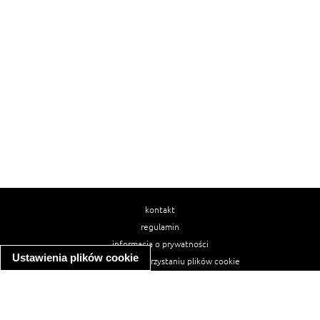
kontakt
regulamin
informacja o prywatności
Ustawienia plików cookie
informacja o wykorzystaniu plików cookie
ułatwienia dostępu
Najpopularniejsze przepisy