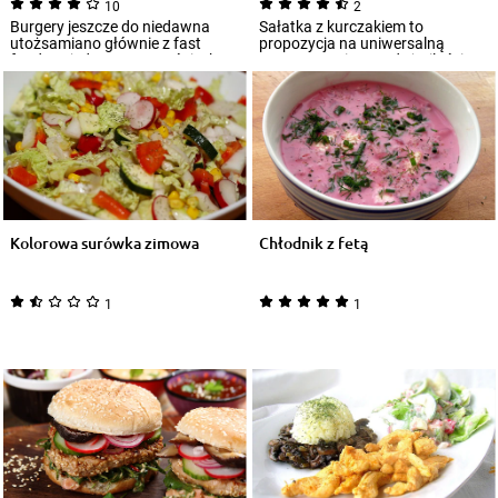
10
2
Burgery jeszcze do niedawna
Sałatka z kurczakiem to
utożsamiano głównie z fast
propozycja na uniwersalną
foodem, jedzonym w pośpiechu
potrawę z mięsem, dużą ilością
w barze szybk...
warzyw oraz gęst...
Kolorowa surówka zimowa
Chłodnik z fetą
1
1