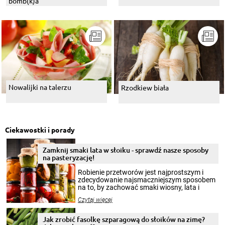
bomb(k)a
Nowalijki na talerzu
Rzodkiew biała
Ciekawostki i porady
Zamknij smaki lata w słoiku - sprawdź nasze sposoby
na pasteryzację!
Robienie przetworów jest najprostszym i
zdecydowanie najsmaczniejszym sposobem
na to, by zachować smaki wiosny, lata i
jesieni na dłużej. Można robić setki zdjęć
Czytaj więcej
krajobrazów, by cieszyć nimi oko w sezonie
zimowym, ale to smaczny posiłek pozwoli w
pełni poczuć atmosferę cieplejszych
Jak zrobić fasolkę szparagową do słoików na zimę?
miesięcy. Przygotowanie słoików ze