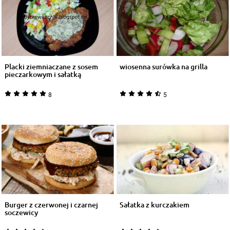
Placki ziemniaczane z sosem
wiosenna surówka na grilla
pieczarkowym i sałatką
8
5
Burger z czerwonej i czarnej
Sałatka z kurczakiem
soczewicy