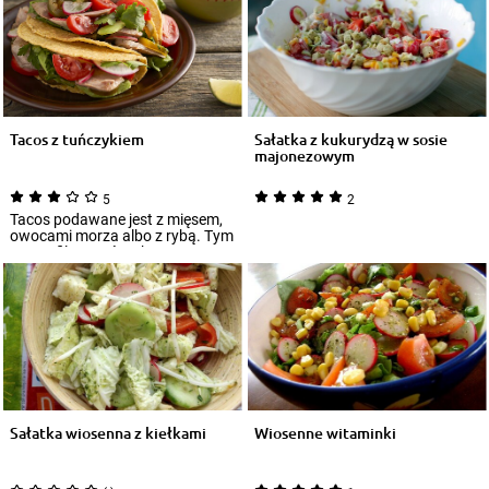
Tacos z tuńczykiem
Sałatka z kukurydzą w sosie
majonezowym
5
2
Tacos podawane jest z mięsem,
owocami morza albo z rybą. Tym
razem filet z tuńczyka zagra
główną...
Sałatka wiosenna z kiełkami
Wiosenne witaminki