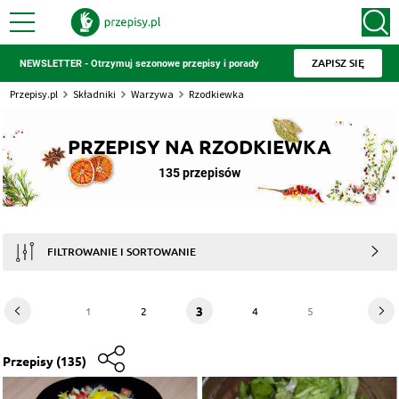
ZAPISZ SIĘ
NEWSLETTER - Otrzymuj sezonowe przepisy i porady
Przepisy.pl
Składniki
Warzywa
Rzodkiewka
PRZEPISY NA RZODKIEWKA
135 przepisów
FILTROWANIE I SORTOWANIE
3
1
2
4
5
Przepisy
(135)