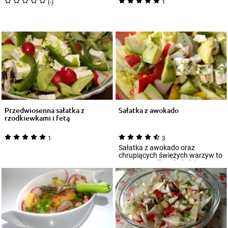
(-)
1
Przedwiosenna sałatka z
Sałatka z awokado
rzodkiewkami i fetą
1
3
Sałatka z awokado oraz
chrupiących świeżych warzyw to
propozycja dla miłośników
delikatnych połąc...