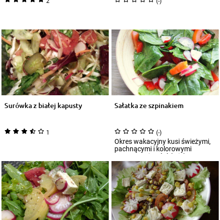
2
(-)
Surówka z białej kapusty
Sałatka ze szpinakiem
1
(-)
Okres wakacyjny kusi świeżymi,
pachnącymi i kolorowymi
warzywami. Wśród nich z
pewnością znajdzie...