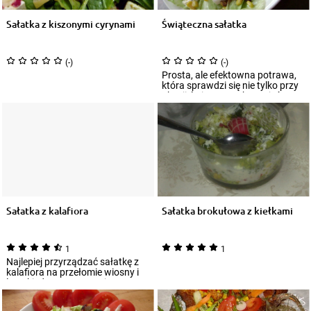
Sałatka z kiszonymi cyrynami
Świąteczna sałatka
(-)
(-)
Prosta, ale efektowna potrawa,
która sprawdzi się nie tylko przy
okazji świątecznych przyjęć.
Sał...
Sałatka z kalafiora
Sałatka brokułowa z kiełkami
1
1
Najlepiej przyrządzać sałatkę z
kalafiora na przełomie wiosny i
lata, kiedy to warzywo jest
najśw...