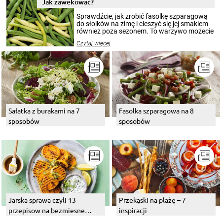
Jak zawekować?
smakowitą zawartością musi obejmować
patenty, które pozwolą zachować świeżość
Sprawdźcie, jak zrobić fasolkę szparagową
przetworów.
do słoików na zimę i cieszyć się jej smakiem
również poza sezonem. To warzywo możecie
wekować na wiele sposobów. Wykorzystajcie
Czytaj więcej
nasze propozycje!
Sałatka z burakami na 7
Fasolka szparagowa na 8
sposobów
sposobów
Jarska sprawa czyli 13
Przekąski na plażę – 7
przepisow na bezmiesne
inspiracji
dania z grilla