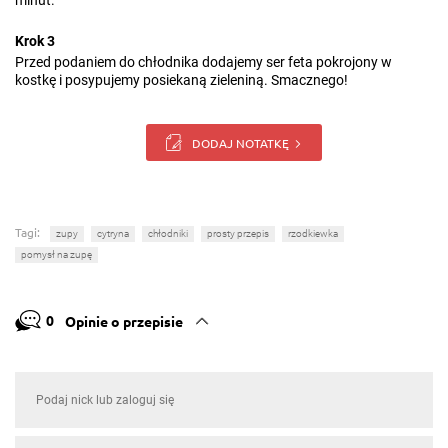
minut.
Krok 3
Przed podaniem do chłodnika dodajemy ser feta pokrojony w
kostkę i posypujemy posiekaną zieleniną. Smacznego!
DODAJ NOTATKĘ
Tagi:
zupy
cytryna
chłodniki
prosty przepis
rzodkiewka
pomysł na zupę
0
Opinie o przepisie