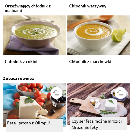
Orzeźwiający chłodnik z
Chłodnik warzywny
malinami
Chłodnik z cukinii
Chłodnik z marchewki
Zobacz również
Czy ser feta można mrozić?
Feta - prosto z Olimpu!
Mrożenie fety