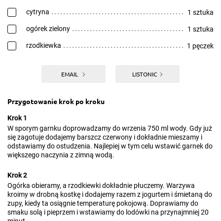
cytryna
1 sztuka
ogórek zielony
1 sztuka
rzodkiewka
1 pęczek
EMAIL
LISTONIC
Przygotowanie krok po kroku
Krok 1
W sporym garnku doprowadzamy do wrzenia 750 ml wody. Gdy już
się zagotuje dodajemy barszcz czerwony i dokładnie mieszamy i
odstawiamy do ostudzenia. Najlepiej w tym celu wstawić garnek do
większego naczynia z zimną wodą.
Krok 2
Ogórka obieramy, a rzodkiewki dokładnie płuczemy. Warzywa
kroimy w drobną kostkę i dodajemy razem z jogurtem i śmietaną do
zupy, kiedy ta osiągnie temperaturę pokojową. Doprawiamy do
smaku solą i pieprzem i wstawiamy do lodówki na przynajmniej 20