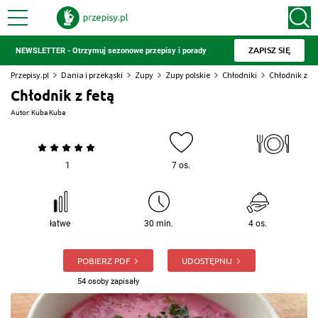
ZAPISZ SIĘ
NEWSLETTER - Otrzymuj sezonowe przepisy i porady
Przepisy.pl
Dania i przekąski
Zupy
Zupy polskie
Chłodniki
Chłodnik z fe
Chłodnik z fetą
Autor:
Kuba Kuba
1
7 os.
łatwe
30 min.
4 os.
POBIERZ PDF
UDOSTĘPNIJ
54 osoby zapisały