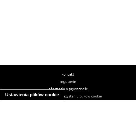
kontakt
regulamin
informacja o prywatności
Ustawienia plików cookie
informacja o wykorzystaniu plików cookie
ułatwienia dostępu
Najpopularniejsze przepisy
spaghetti bolognese
makaron z kurczakiem w sosie śmietanowym