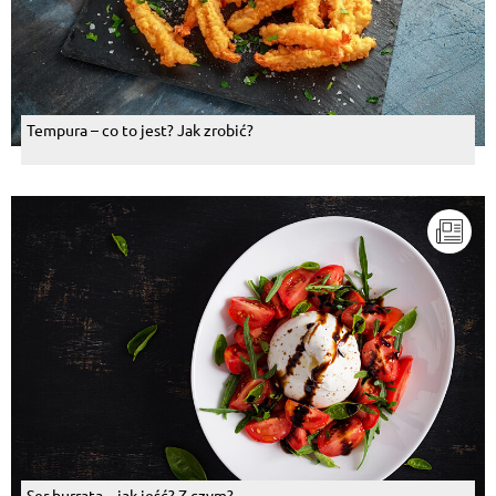
Tempura – co to jest? Jak zrobić?
Ser burrata – jak jeść? Z czym?