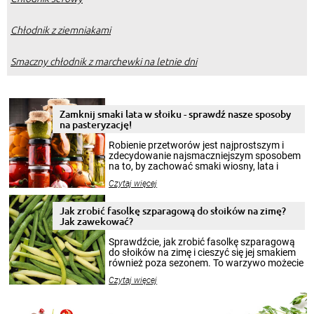
Chłodnik z ziemniakami
Smaczny chłodnik z marchewki na letnie dni
Zamknij smaki lata w słoiku - sprawdź nasze sposoby
na pasteryzację!
Robienie przetworów jest najprostszym i
zdecydowanie najsmaczniejszym sposobem
na to, by zachować smaki wiosny, lata i
jesieni na dłużej. Można robić setki zdjęć
Czytaj więcej
krajobrazów, by cieszyć nimi oko w sezonie
zimowym, ale to smaczny posiłek pozwoli w
pełni poczuć atmosferę cieplejszych
Jak zrobić fasolkę szparagową do słoików na zimę?
miesięcy. Przygotowanie słoików ze
Jak zawekować?
smakowitą zawartością musi obejmować
patenty, które pozwolą zachować świeżość
Sprawdźcie, jak zrobić fasolkę szparagową
przetworów.
do słoików na zimę i cieszyć się jej smakiem
również poza sezonem. To warzywo możecie
wekować na wiele sposobów. Wykorzystajcie
Czytaj więcej
nasze propozycje!