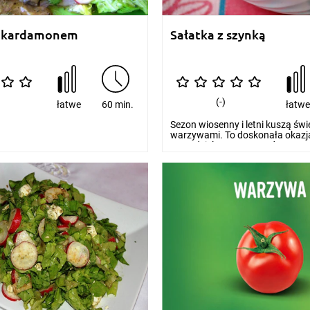
z kardamonem
Sałatka z szynką
(-)
łatwe
60 min.
łatw
Sezon wiosenny i letni kuszą św
warzywami. To doskonała okazj
samodzielnego przyrządzan...