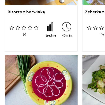
Risotto z botwinką
Żeberka 
(-)
(-)
średnie
45 min.