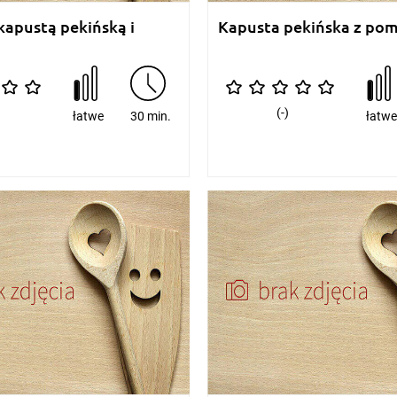
kapustą pekińską i
Kapusta pekińska z po
(-)
łatwe
30 min.
łatw