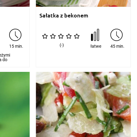
Sałatka z bekonem
(-)
e
15 min.
łatwe
45 min.
ieżymi
a do