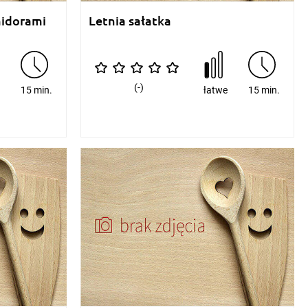
midorami
Letnia sałatka
(-)
e
15 min.
łatwe
15 min.