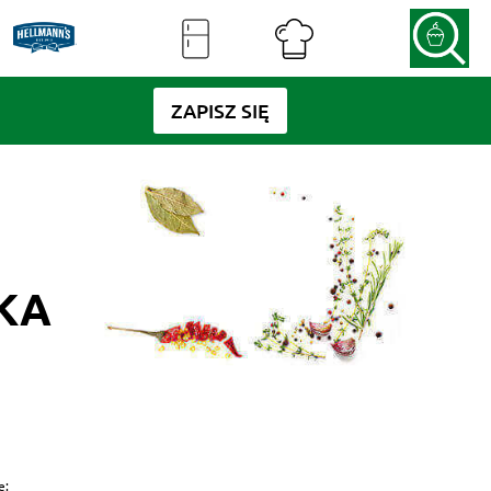
ZAPISZ SIĘ
KA
e: