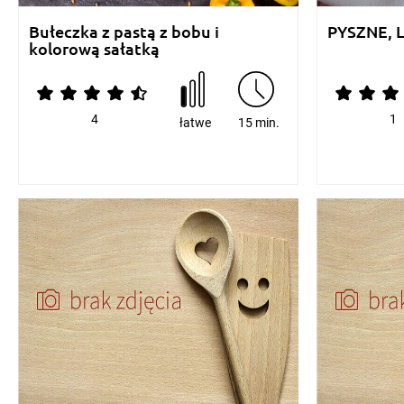
Bułeczka z pastą z bobu i
PYSZNE, L
kolorową sałatką
4
1
łatwe
15 min.