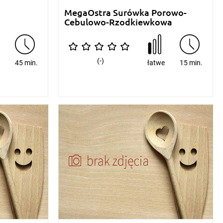
MegaOstra Surówka Porowo-
Cebulowo-Rzodkiewkowa
(-)
e
45 min.
łatwe
15 min.