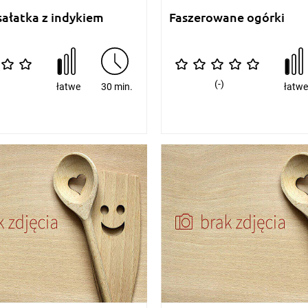
sałatka z indykiem
Faszerowane ogórki
(-)
łatwe
30 min.
łatw