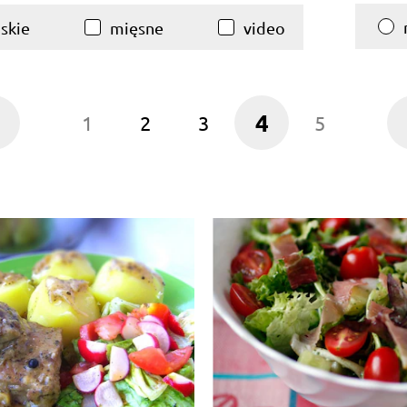
skie
mięsne
video
4
1
2
3
5