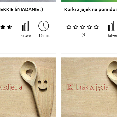
EKKIE ŚNIADANIE :)
Korki z jajek na pomido
(-)
łatwe
15 min.
łatw