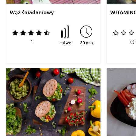
Wąż śniadaniowy
WITAMIN
1
(-)
łatwe
30 min.