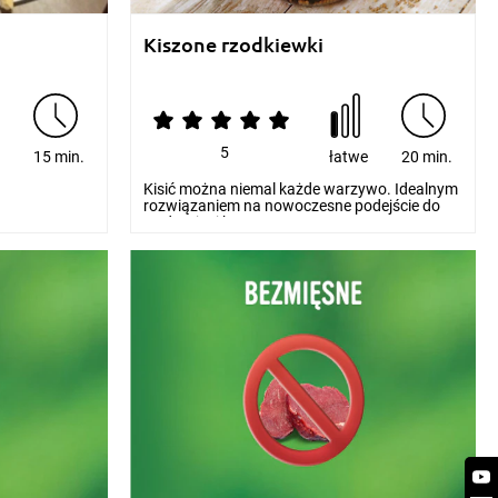
Kiszone rzodkiewki
5
e
15 min.
łatwe
20 min.
Kisić można niemal każde warzywo. Idealnym
rozwiązaniem na nowoczesne podejście do
tradycyjnej ku...