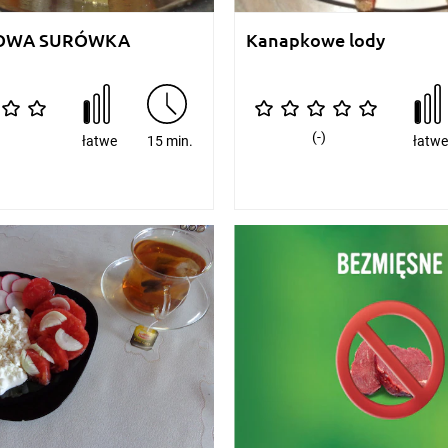
OWA SURÓWKA
Kanapkowe lody
(-)
łatwe
15 min.
łatw