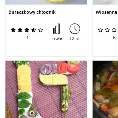
Buraczkowy chłodnik
Wiosenna 
1
(-)
łatwe
30 min.