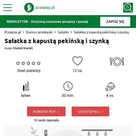
ZAPISZ SIĘ
NEWSLETTER - Otrzymuj sezonowe przepisy i porady
Przepisy.pl
Dania i przekąski
Sałatki
Sałatka z kapustą pekińską i szynką
Sałatka z kapustą pekińską i szynką
Autor:
MartaS MartaS
Oceń pierwszy
12 os.
łatwe
30 min.
4 os.
POBIERZ PDF
UDOSTĘPNIJ
10 osób zapisało