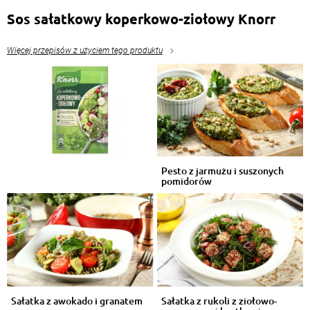
Sos sałatkowy koperkowo-ziołowy Knorr
Więcej przepisów z użyciem tego produktu
Pesto z jarmużu i suszonych
pomidorów
Sałatka z awokado i granatem
Sałatka z rukoli z ziołowo-