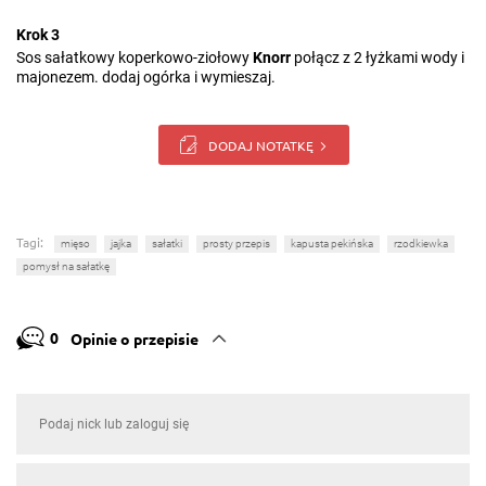
Krok 3
Sos sałatkowy koperkowo-ziołowy
Knorr
połącz z 2 łyżkami wody i
majonezem. dodaj ogórka i wymieszaj.
DODAJ NOTATKĘ
Tagi:
mięso
jajka
sałatki
prosty przepis
kapusta pekińska
rzodkiewka
pomysł na sałatkę
0
Opinie o przepisie