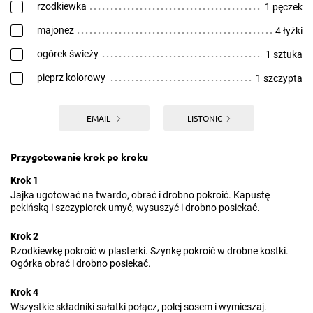
rzodkiewka
1 pęczek
majonez
4 łyżki
ogórek świeży
1 sztuka
pieprz kolorowy
1 szczypta
EMAIL
LISTONIC
Przygotowanie krok po kroku
Krok 1
Jajka ugotować na twardo, obrać i drobno pokroić. Kapustę
pekińską i szczypiorek umyć, wysuszyć i drobno posiekać.
Krok 2
Rzodkiewkę pokroić w plasterki. Szynkę pokroić w drobne kostki.
Ogórka obrać i drobno posiekać.
Krok 4
Wszystkie składniki sałatki połącz, polej sosem i wymieszaj.