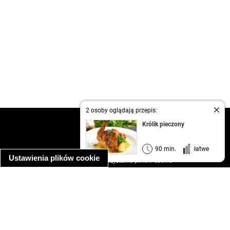
2 osoby oglądają przepis:
kontakt
Królik pieczony
regulamin
informacja o prywatności
90 min.
łatwe
Ustawienia plików cookie
informacja o wykorzystaniu plików cookie
ułatwienia dostępu
Najpopularniejsze przepisy
spaghetti bolognese
makaron z kurczakiem w sosie śmietanowym