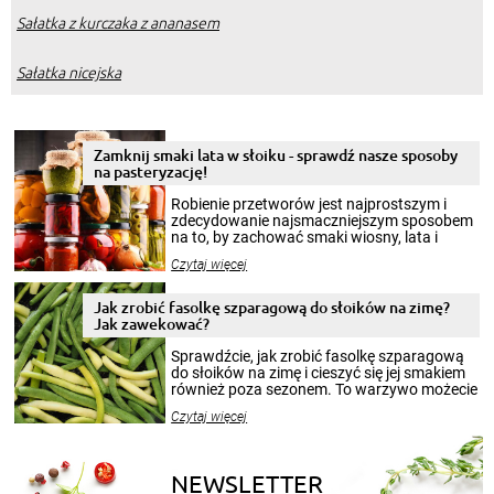
Sałatka z kurczaka z ananasem
Sałatka nicejska
Zamknij smaki lata w słoiku - sprawdź nasze sposoby
na pasteryzację!
Robienie przetworów jest najprostszym i
zdecydowanie najsmaczniejszym sposobem
na to, by zachować smaki wiosny, lata i
jesieni na dłużej. Można robić setki zdjęć
Czytaj więcej
krajobrazów, by cieszyć nimi oko w sezonie
zimowym, ale to smaczny posiłek pozwoli w
pełni poczuć atmosferę cieplejszych
Jak zrobić fasolkę szparagową do słoików na zimę?
miesięcy. Przygotowanie słoików ze
Jak zawekować?
smakowitą zawartością musi obejmować
patenty, które pozwolą zachować świeżość
Sprawdźcie, jak zrobić fasolkę szparagową
przetworów.
do słoików na zimę i cieszyć się jej smakiem
również poza sezonem. To warzywo możecie
wekować na wiele sposobów. Wykorzystajcie
Czytaj więcej
nasze propozycje!
NEWSLETTER