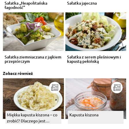
Sałatka „Neapolitańska
Sałatka jajeczna
łagodność”
Sałatka ziemniaczana z jajkiem
Sałatka z serem pleśniowym i
przepiórczym
kapustą pekińską
Zobacz również
Miękka kapusta kiszona – co
Kapusta kiszona
zrobić? Dlaczego jest
miękka?