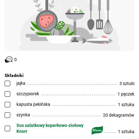
0
Składniki
jajka
3 sztuki
szczypiorek
1 pęczek
kapusta pekińska
1 sztuka
szynka
20 dekagramów
Sos sałatkowy koperkowo-ziołowy
Knorr
1 sztuka