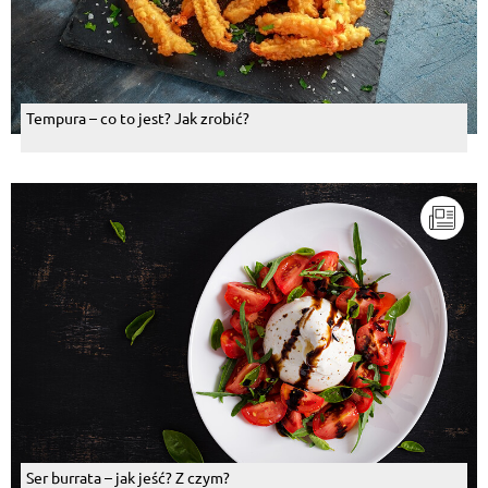
Tempura – co to jest? Jak zrobić?
Ser burrata – jak jeść? Z czym?