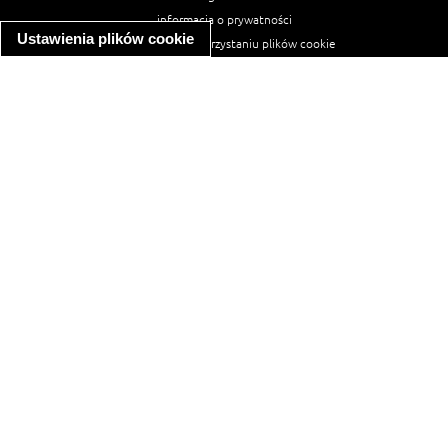
informacja o prywatności
Ustawienia plików cookie
informacja o wykorzystaniu plików cookie
ułatwienia dostępu
Najpopularniejsze przepisy
spaghetti bolognese
makaron z kurczakiem w sosie śmietanowym
kanapka z indykiem
ratatouille
lahmacun
mac and cheese
zupa minestrone
cannelloni ze szpinakiem i ricottą
spaghetti przepisy
makaron z kurczakiem
tagliatelle z kurczakiem