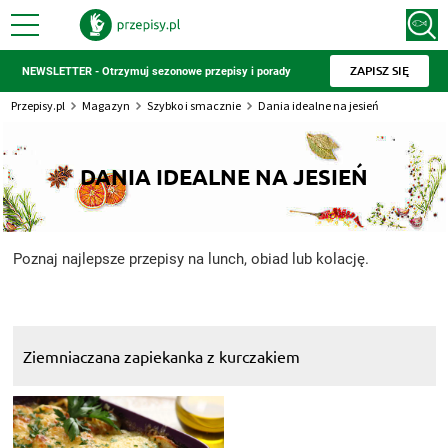
ZAPISZ SIĘ
NEWSLETTER - Otrzymuj sezonowe przepisy i porady
Przepisy.pl
Magazyn
Szybko i smacznie
Dania idealne na jesień
DANIA IDEALNE NA JESIEŃ
Poznaj najlepsze przepisy na lunch, obiad lub kolację.
Ziemniaczana zapiekanka z kurczakiem