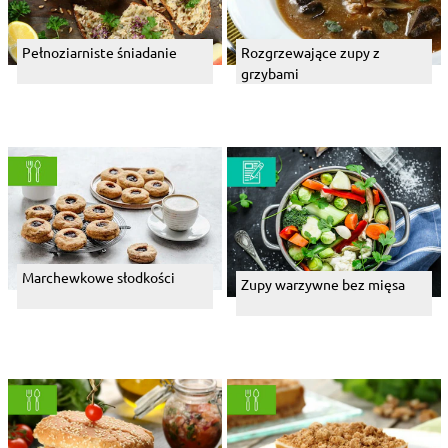
Pełnoziarniste śniadanie
Rozgrzewające zupy z
grzybami
Marchewkowe słodkości
Zupy warzywne bez mięsa