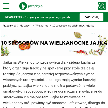
ZAPISZ SIĘ
NEWSLETTER - Otrzymuj sezonowe przepisy i porady
Przepisy.pl
Magazyn
Wielkanoc
10 sposobów na wielkanocne jajka
10 SPOSOBÓW NA WIELKANOCNE JAJKA
Jajka na Wielkanoc to rzecz święta dla każdego kucharza,
który organizuje tradycyjne spotkanie przy stole dla całej
rodziny. Są jednym z najbardziej rozpoznawalnych symboli
wiosennych uroczystości, a do tego mają wymiar bardziej
praktyczny… Jajka wielkanocne można podawać na wiele
smakowitych sposobów, więc nie ograniczaj się wyłącznie do
smarowania ich majonezem. Jajka faszerowane na
wielkanocny stół powinny być smaczne i efektowne, dlatego do