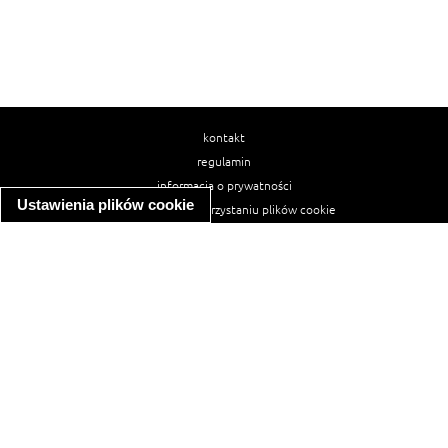
kontakt
regulamin
informacja o prywatności
Ustawienia plików cookie
informacja o wykorzystaniu plików cookie
ułatwienia dostępu
Najpopularniejsze przepisy
spaghetti bolognese
makaron z kurczakiem w sosie śmietanowym
kanapka z indykiem
ratatouille
lahmacun