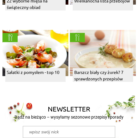
22 wyborne mięsa na
Wielkanocna lista przebojów
świąteczny obiad
Sałatki z pomysłem - top 10
Barszcz biały czy żurek? 7
sprawdzonych przepisów
NEWSLETTER
Bądź na bieżąco – wysyłamy sezonowe przepisy i porady