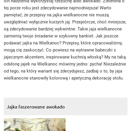
ich nadzienia wykorzystaj rzeżuchę albo awokado. Zielenina o
tej porze roku jest zdecydowanie najmodniejsza! Warto
pamiętać, że przepisy na jajka wielkanocne nie muszą
uwzględniać wyłącznie kurzych jaj. Przepiórcze, choć mniejsze,
są zdecydowanie bardziej wykwintne. Takie jaja wielkanocne
zamienią twoje śniadanie w szykowny bankiet. Jak jeszcze
podawać jajka na Wielkanoc? Przepisy, które opracowaliśmy,
mogą cię zaskoczyć. Co powiesz na wytrawne babeczki z
jajecznym akcentem, inspirowane kuchnią włoską? My na taką
odsłonę jajek na Wielkanoc mówimy jedno: pycha! Niezależnie
od tego, na który wariant się zdecydujesz, zadbaj o to, by jaja
wielkanocne stanowiły kolorową i apetyczną dekorację stołu.
Jajka faszerowane awokado