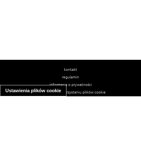
kontakt
regulamin
informacja o prywatności
Ustawienia plików cookie
informacja o wykorzystaniu plików cookie
ułatwienia dostępu
Najpopularniejsze przepisy
spaghetti bolognese
makaron z kurczakiem w sosie śmietanowym