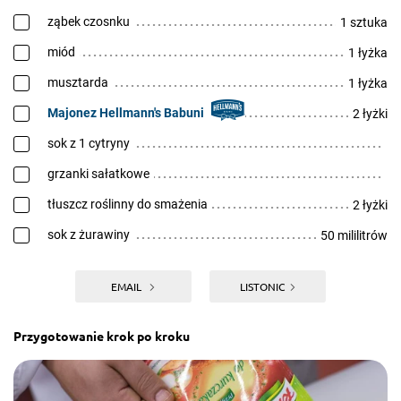
ząbek czosnku
1 sztuka
miód
1 łyżka
musztarda
1 łyżka
Majonez Hellmann's Babuni
2 łyżki
sok z 1 cytryny
grzanki sałatkowe
tłuszcz roślinny do smażenia
2 łyżki
sok z żurawiny
50 mililitrów
EMAIL
LISTONIC
Przygotowanie krok po kroku