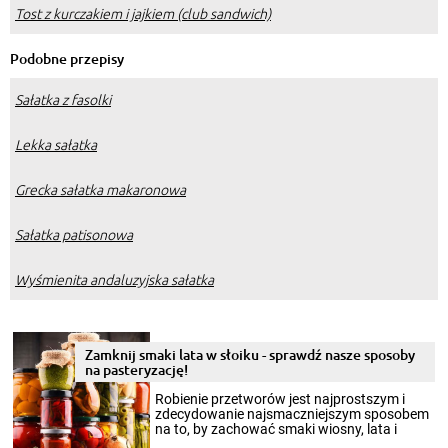
Tost z kurczakiem i jajkiem (club sandwich)
Podobne przepisy
Sałatka z fasolki
Lekka sałatka
Grecka sałatka makaronowa
Sałatka patisonowa
Wyśmienita andaluzyjska sałatka
Zamknij smaki lata w słoiku - sprawdź nasze sposoby
na pasteryzację!
Robienie przetworów jest najprostszym i
zdecydowanie najsmaczniejszym sposobem
na to, by zachować smaki wiosny, lata i
jesieni na dłużej. Można robić setki zdjęć