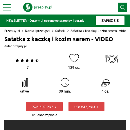
ZAPISZ SIĘ
NEWSLETTER - Otrzymuj sezonowe przepisy i porady
Przepisy.pl
Dania i przekąski
Sałatki
Sałatka z kaczką i kozim serem - video
Sałatka z kaczką i kozim serem - VIDEO
Autor:
przepisy.pl
7
129 os.
łatwe
30 min.
4 os.
POBIERZ PDF
UDOSTĘPNIJ
121 osób zapisało