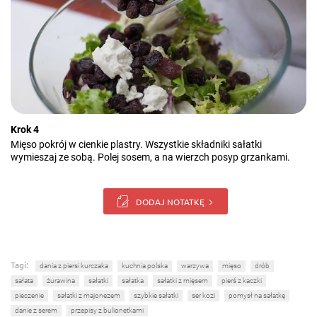
Krok 4
Mięso pokrój w cienkie plastry. Wszystkie składniki sałatki
wymieszaj ze sobą. Polej sosem, a na wierzch posyp grzankami.
DODAJ NOTATKĘ
Tagi:
dania z piersi kurczaka
kuchnia polska
warzywa
mięso
drób
sałata
żurawina
sałatki
sałatka
sałatki z mięsem
pierś z kaczki
pieczenie
sałatki z majonezem
szybkie sałatki
ser kozi
pomysł na sałatkę
danie z serem
przepisy z bulionetkami