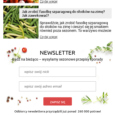
Czytaj więcej
krajobrazów, by cieszyć nimi oko w sezonie
zimowym, ale to smaczny posiłek pozwoli w
pełni poczuć atmosferę cieplejszych
Jak zrobić fasolkę szparagową do słoików na zimę?
miesięcy. Przygotowanie słoików ze
Jak zawekować?
smakowitą zawartością musi obejmować
patenty, które pozwolą zachować świeżość
Sprawdźcie, jak zrobić fasolkę szparagową
przetworów.
do słoików na zimę i cieszyć się jej smakiem
również poza sezonem. To warzywo możecie
wekować na wiele sposobów. Wykorzystajcie
Czytaj więcej
nasze propozycje!
NEWSLETTER
Bądź na bieżąco – wysyłamy sezonowe przepisy i porady
ZAPISZ SIĘ
Odbiorcy newslettera przyrządzili już ponad
260 000 potraw!