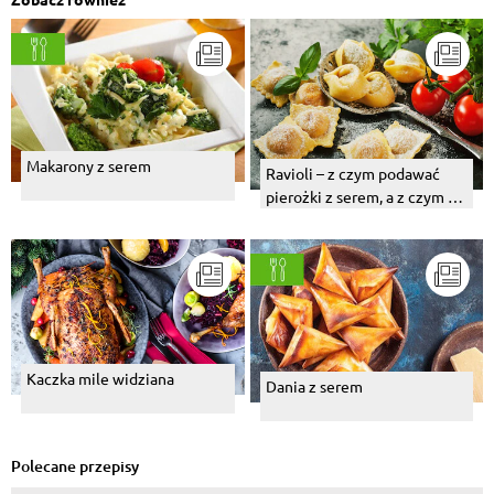
Makarony z serem
Ravioli – z czym podawać
pierożki z serem, a z czym te
z mięsem?
Kaczka mile widziana
Dania z serem
Polecane przepisy