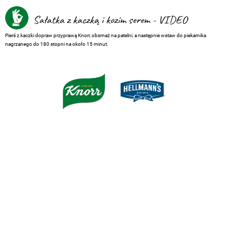
Sałatka z kaczką i kozim serem - VIDEO
Pierś z kaczki dopraw przyprawą Knorr, obsmaż na patelni, a następnie wstaw do piekarnika
nagrzanego do 180 stopni na około 15 minut.