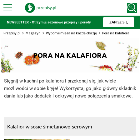
ZAPISZ SIĘ
NEWSLETTER - Otrzymuj sezonowe przepisy i porady
Przepisy.pl
Magazyn
Wyborne mięsa na każdą okazję
Pora na kalafiora
PORA NA KALAFIORA
Sięgnij w kuchni po kalafiora i przekonaj się, jak wiele
możliwości w sobie kryje! Wykorzystaj go jako główny składnik
dania lub jako dodatek i odkrywaj nowe połączenia smakowe.
Kalafior w sosie śmietanowo-serowym