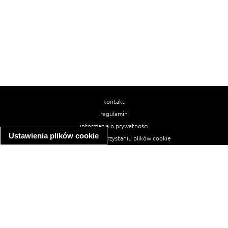
kontakt
regulamin
informacja o prywatności
Ustawienia plików cookie
informacja o wykorzystaniu plików cookie
ułatwienia dostępu
Najpopularniejsze przepisy
spaghetti bolognese
makaron z kurczakiem w sosie śmietanowym
kanapka z indykiem