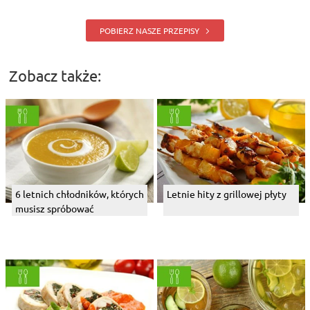
POBIERZ NASZE PRZEPISY
Zobacz także:
6 letnich chłodników, których
Letnie hity z grillowej płyty
musisz spróbować