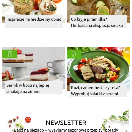
Inspiracje na niedzielny obiad
Co kryje piramidka?
Herbaciana eksplozja smaku
Sernik w lipcu najlepiej
Kozi, camembert czy feta?
smakuje na zimno
Wypróbuj sałatki z serami
NEWSLETTER
Bądź na bieżąco – wysyłamy sezonowe przepisy i porady