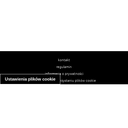
kontakt
regulamin
informacja o prywatności
Ustawienia plików cookie
informacja o wykorzystaniu plików cookie
ułatwienia dostępu
Najpopularniejsze przepisy
spaghetti bolognese
makaron z kurczakiem w sosie śmietanowym
kanapka z indykiem