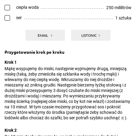
ciepła woda
250 mililitrów
ser
1 sztuka
EMAIL
LISTONIC
Przygotowanie krok po kroku
Krok 1
Mąkę wsypujemy do miski, następnie wyjmujemy drugą, mniejszą
miskę (taką, żeby zmieściła się szklanka wody i trochę mąki) i
wlewamy do niej ciepłą wodę. Wkruszamy do niej drożdże i
mieszamy aż znikną grudki. Następnie bierzemy łyżkę stołową i z
dużej miski przesypujemy 3 dosyć czubate do miski mniejszej (z
drożdżami i wodą) i mieszamy. Po wymieszaniu przykrywamy
miskę ścierką (najlepiej obie miski, co by kot nie wlazł) i zostawiamy
na 10 minut. W tym czasie możemy przygotować sos i pokroić
rzeczy które włożymy do środka (pamiętajcie żeby schować do
lodówki albo chociaż do szafki, bo ser potrafi szybko uschnąć :c ).
Krok 2