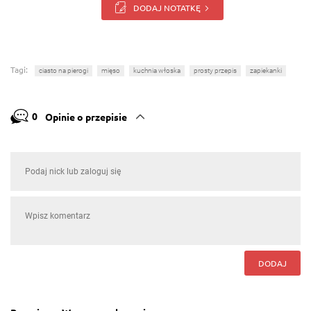
DODAJ NOTATKĘ
Tagi:
ciasto na pierogi
mięso
kuchnia włoska
prosty przepis
zapiekanki
0
Opinie o przepisie
DODAJ