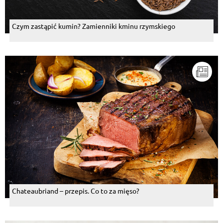
Czym zastąpić kumin? Zamienniki kminu rzymskiego
Chateaubriand – przepis. Co to za mięso?