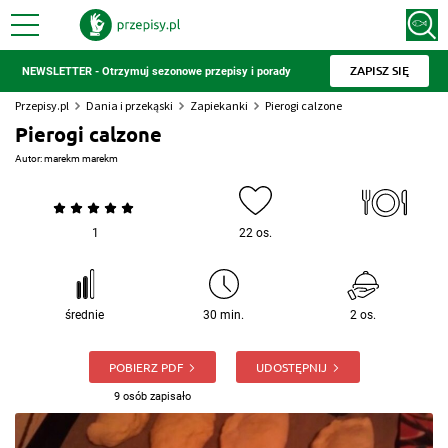
ZAPISZ SIĘ
NEWSLETTER - Otrzymuj sezonowe przepisy i porady
Przepisy.pl
Dania i przekąski
Zapiekanki
Pierogi calzone
Pierogi calzone
Autor:
marekm marekm
1
22 os.
średnie
30 min.
2 os.
POBIERZ PDF
UDOSTĘPNIJ
9 osób zapisało