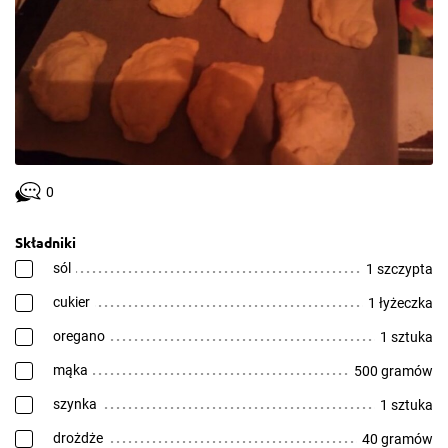
0
Składniki
sól
1 szczypta
cukier
1 łyżeczka
oregano
1 sztuka
mąka
500 gramów
szynka
1 sztuka
drożdże
40 gramów