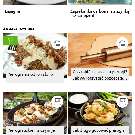
Lasagne
Zapiekanka carbonara z szynką
i szparagami
Zobacz również
Co zrobić z ciasta na pierogi?
Pierogi na słodko i słono
Jak wykorzystać pozostałe
ciasto z pierogów?
Pierogi ruskie – z czym je
Jak długo gotować pierogi?