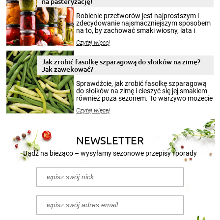
na pasteryzację!
Robienie przetworów jest najprostszym i
zdecydowanie najsmaczniejszym sposobem
na to, by zachować smaki wiosny, lata i
jesieni na dłużej. Można robić setki zdjęć
Czytaj więcej
krajobrazów, by cieszyć nimi oko w sezonie
zimowym, ale to smaczny posiłek pozwoli w
pełni poczuć atmosferę cieplejszych
Jak zrobić fasolkę szparagową do słoików na zimę?
miesięcy. Przygotowanie słoików ze
Jak zawekować?
smakowitą zawartością musi obejmować
patenty, które pozwolą zachować świeżość
Sprawdźcie, jak zrobić fasolkę szparagową
przetworów.
do słoików na zimę i cieszyć się jej smakiem
również poza sezonem. To warzywo możecie
wekować na wiele sposobów. Wykorzystajcie
Czytaj więcej
nasze propozycje!
NEWSLETTER
Bądź na bieżąco – wysyłamy sezonowe przepisy i porady