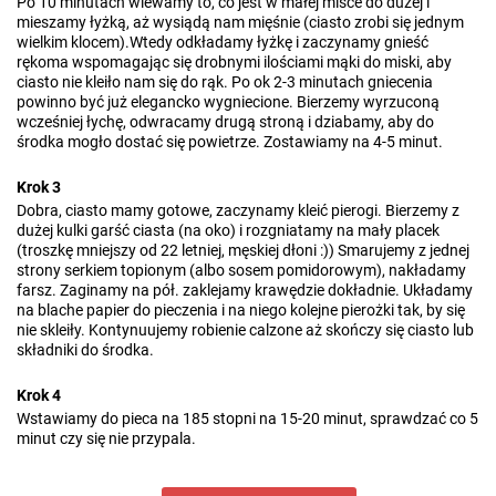
Po 10 minutach wlewamy to, co jest w małej misce do dużej i
mieszamy łyżką, aż wysiądą nam mięśnie (ciasto zrobi się jednym
wielkim klocem).Wtedy odkładamy łyżkę i zaczynamy gnieść
rękoma wspomagając się drobnymi ilościami mąki do miski, aby
ciasto nie kleiło nam się do rąk. Po ok 2-3 minutach gniecenia
powinno być już elegancko wygniecione. Bierzemy wyrzuconą
wcześniej łychę, odwracamy drugą stroną i dziabamy, aby do
środka mogło dostać się powietrze. Zostawiamy na 4-5 minut.
Krok 3
Dobra, ciasto mamy gotowe, zaczynamy kleić pierogi. Bierzemy z
dużej kulki garść ciasta (na oko) i rozgniatamy na mały placek
(troszkę mniejszy od 22 letniej, męskiej dłoni :)) Smarujemy z jednej
strony serkiem topionym (albo sosem pomidorowym), nakładamy
farsz. Zaginamy na pół. zaklejamy krawędzie dokładnie. Układamy
na blache papier do pieczenia i na niego kolejne pierożki tak, by się
nie skleiły. Kontynuujemy robienie calzone aż skończy się ciasto lub
składniki do środka.
Krok 4
Wstawiamy do pieca na 185 stopni na 15-20 minut, sprawdzać co 5
minut czy się nie przypala.