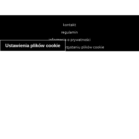
kontakt
regulamin
informacja o prywatności
Ustawienia plików cookie
informacja o wykorzystaniu plików cookie
ułatwienia dostępu
Najpopularniejsze przepisy
spaghetti bolognese
makaron z kurczakiem w sosie śmietanowym
kanapka z indykiem
ratatouille
lahmacun
mac and cheese
zupa minestrone