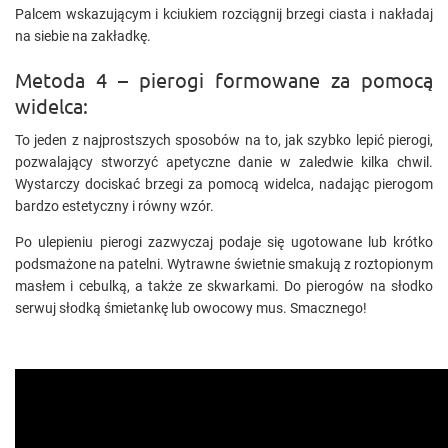
Palcem wskazującym i kciukiem rozciągnij brzegi ciasta i nakładaj
na siebie na zakładkę.
Metoda 4 – pierogi formowane za pomocą
widelca:
To jeden z najprostszych sposobów na to, jak szybko lepić pierogi,
pozwalający stworzyć apetyczne danie w zaledwie kilka chwil.
Wystarczy dociskać brzegi za pomocą widelca, nadając pierogom
bardzo estetyczny i równy wzór.
Po ulepieniu pierogi zazwyczaj podaje się ugotowane lub krótko
podsmażone na patelni. Wytrawne świetnie smakują z roztopionym
masłem i cebulką, a także ze skwarkami. Do pierogów na słodko
serwuj słodką śmietankę lub owocowy mus. Smacznego!