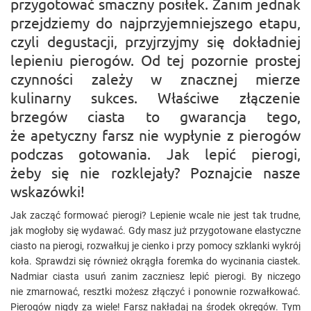
przygotować smaczny posiłek. Zanim jednak
przejdziemy do najprzyjemniejszego etapu,
czyli degustacji, przyjrzyjmy się dokładniej
lepieniu pierogów. Od tej pozornie prostej
czynności zależy w znacznej mierze
kulinarny sukces. Właściwe złączenie
brzegów ciasta to gwarancja tego,
że apetyczny farsz nie wypłynie z pierogów
podczas gotowania. Jak lepić pierogi,
żeby się nie rozklejały? Poznajcie nasze
wskazówki!
Jak zacząć formować pierogi? Lepienie wcale nie jest tak trudne,
jak mogłoby się wydawać. Gdy masz już przygotowane elastyczne
ciasto na pierogi, rozwałkuj je cienko i przy pomocy szklanki wykrój
koła. Sprawdzi się również okrągła foremka do wycinania ciastek.
Nadmiar ciasta usuń zanim zaczniesz lepić pierogi. By niczego
nie zmarnować, resztki możesz złączyć i ponownie rozwałkować.
Pierogów nigdy za wiele! Farsz nakładaj na środek okręgów. Tym