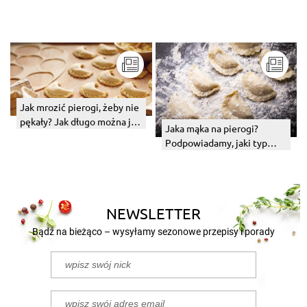
Jak mrozić pierogi, żeby nie
pękały? Jak długo można je
Jaka mąka na pierogi?
trzymać w zamrażalniku?
Podpowiadamy, jaki typ
mąki na pierogi wybrać
NEWSLETTER
Bądź na bieżąco – wysyłamy sezonowe przepisy i porady