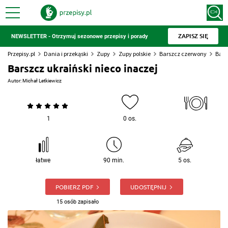
ZAPISZ SIĘ
NEWSLETTER - Otrzymuj sezonowe przepisy i porady
Przepisy.pl
Dania i przekąski
Zupy
Zupy polskie
Barszcz czerwony
Bars
Barszcz ukraiński nieco inaczej
Autor:
Michał Letkiewicz
1
0 os.
łatwe
90 min.
5 os.
POBIERZ PDF
UDOSTĘPNIJ
15 osób zapisało