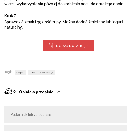
w celu wykorzystania później do zrobienia sosu do drugiego dania.
Krok 7
Sprawdzić smak i gęstość zupy. Można dodać śmietanę lub jogurt
naturalny.
DODAJ NOTATKĘ
Tagi:
mięso
barszcz czerwony
0
Opinie o przepisie