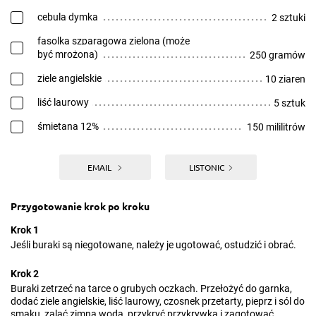
cebula dymka
2 sztuki
fasolka szparagowa zielona (może
być mrożona)
250 gramów
ziele angielskie
10 ziaren
liść laurowy
5 sztuk
śmietana 12%
150 mililitrów
EMAIL
LISTONIC
Przygotowanie krok po kroku
Krok 1
Jeśli buraki są niegotowane, należy je ugotować, ostudzić i obrać.
Krok 2
Buraki zetrzeć na tarce o grubych oczkach. Przełożyć do garnka,
dodać ziele angielskie, liść laurowy, czosnek przetarty, pieprz i sól do
smaku, zalać zimną wodą, przykryć przykrywką i zagotować.