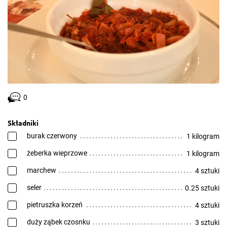
0
Składniki
burak czerwony
1 kilogram
żeberka wieprzowe
1 kilogram
marchew
4 sztuki
seler
0.25 sztuki
pietruszka korzeń
4 sztuki
duży ząbek czosnku
3 sztuki