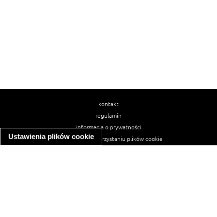
kontakt
regulamin
informacja o prywatności
Ustawienia plików cookie
informacja o wykorzystaniu plików cookie
ułatwienia dostępu
Najpopularniejsze przepisy
spaghetti bolognese
makaron z kurczakiem w sosie śmietanowym
kanapka z indykiem