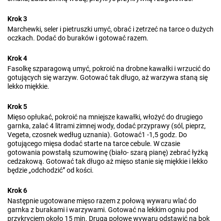
Krok 3
Marchewki, seler i pietruszki umyć, obrać i zetrzeć na tarce o dużych
oczkach. Dodać do buraków i gotować razem.
Krok 4
Fasolkę szparagową umyć, pokroić na drobne kawałki i wrzucić do
gotujących się warzyw. Gotować tak długo, aż warzywa staną się
lekko miękkie.
Krok 5
Mięso opłukać, pokroić na mniejsze kawałki, włożyć do drugiego
garnka, zalać 4 litrami zimnej wody, dodać przyprawy (sól, pieprz,
Vegeta, czosnek według uznania). Gotować1 -1,5 godz. Do
gotującego mięsa dodać starte na tarce cebule. W czasie
gotowania powstałą szumowinę (biało- szarą pianę) zebrać łyżką
cedzakową. Gotować tak długo aż mięso stanie się miękkie i lekko
będzie „odchodzić” od kości.
Krok 6
Następnie ugotowane mięso razem z połową wywaru wlać do
garnka z burakami i warzywami. Gotować na lekkim ogniu pod
przykryciem około 15 min. Drugą połowę wywaru odstawić na bok