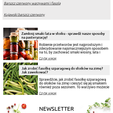
Barszcz czerwony warzywami i fasolą
Kujawski barszcz czerwony
Zamknij smaki lata w słoiku - sprawdź nasze sposoby
na pasteryzację!
Robienie przetworów jest najprostszym i
zdecydowanie najsmaczniejszym sposobem
na to, by zachować smaki wiosny, lata i
jesieni na dłużej. Można robić setki zdjęć
Czytaj więcej
krajobrazów, by cieszyć nimi oko w sezonie
zimowym, ale to smaczny posiłek pozwoli w
pełni poczuć atmosferę cieplejszych
Jak zrobić fasolkę szparagową do słoików na zimę?
miesięcy. Przygotowanie słoików ze
Jak zawekować?
smakowitą zawartością musi obejmować
patenty, które pozwolą zachować świeżość
Sprawdźcie, jak zrobić fasolkę szparagową
przetworów.
do słoików na zimę i cieszyć się jej smakiem
również poza sezonem. To warzywo możecie
wekować na wiele sposobów. Wykorzystajcie
Czytaj więcej
nasze propozycje!
NEWSLETTER