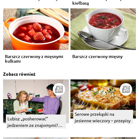
kiełbasą
Barszcz czerwony z mięsnymi
Barszcz czerwony mięsny
kulkami
Zobacz również
Serowe przekąski na
Lubisz „posherować”
jesienne wieczory – przepisy
jedzeniem ze znajomymi?
Czas na Mac’n Cheese!
Przepisy