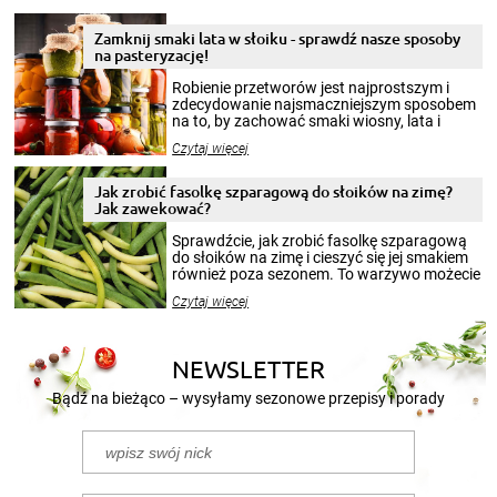
Zamknij smaki lata w słoiku - sprawdź nasze sposoby
na pasteryzację!
Robienie przetworów jest najprostszym i
zdecydowanie najsmaczniejszym sposobem
na to, by zachować smaki wiosny, lata i
jesieni na dłużej. Można robić setki zdjęć
Czytaj więcej
krajobrazów, by cieszyć nimi oko w sezonie
zimowym, ale to smaczny posiłek pozwoli w
pełni poczuć atmosferę cieplejszych
Jak zrobić fasolkę szparagową do słoików na zimę?
miesięcy. Przygotowanie słoików ze
Jak zawekować?
smakowitą zawartością musi obejmować
patenty, które pozwolą zachować świeżość
Sprawdźcie, jak zrobić fasolkę szparagową
przetworów.
do słoików na zimę i cieszyć się jej smakiem
również poza sezonem. To warzywo możecie
wekować na wiele sposobów. Wykorzystajcie
Czytaj więcej
nasze propozycje!
NEWSLETTER
Bądź na bieżąco – wysyłamy sezonowe przepisy i porady