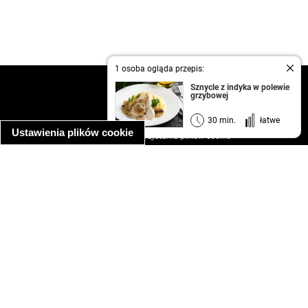
1 osoba ogląda przepis:
kontakt
Sznycle z indyka w polewie
grzybowej
regulamin
informacja o prywatności
30 min.
łatwe
Ustawienia plików cookie
informacja o wykorzystaniu plików cookie
ułatwienia dostępu
Najpopularniejsze przepisy
spaghetti bolognese
makaron z kurczakiem w sosie śmietanowym
kanapka z indykiem
ratatouille
lahmacun
mac and cheese