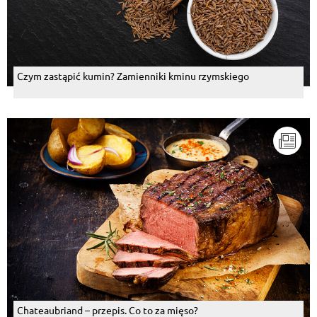
Czym zastąpić kumin? Zamienniki kminu rzymskiego
Chateaubriand – przepis. Co to za mięso?