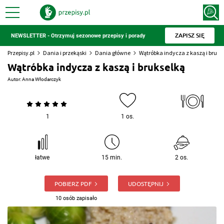
ZAPISZ SIĘ
NEWSLETTER - Otrzymuj sezonowe przepisy i porady
Przepisy.pl
Dania i przekąski
Dania główne
Wątróbka indycza z kaszą i bruks
Wątróbka indycza z kaszą i brukselką
Autor:
Anna Włodarczyk
1
1 os.
łatwe
15 min.
2 os.
POBIERZ PDF
UDOSTĘPNIJ
10 osób zapisało