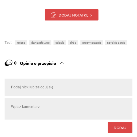
DODAJ NOTATKĘ
Tagi:
mięso
dania główne
cebula
drób
prosty przepis
szybkie danie
0
Opinie o przepisie
DODAJ