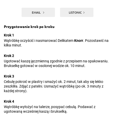
EMAIL
LISTONIC
Przygotowanie krok po kroku
Krok 1
Wątróbkę oczyścić i nasmarować Delikatem
Knorr
. Pozostawić na
kilka minut.
Krok 2
Ugotować kaszę jęczmienną zgodnie z przepisem na opakowaniu.
Brukselkę gotować w osolonej wodzie ok. 10 minut.
Krok 3
Cebulę pokroić w plastry i smażyć ok. 2 minut, tak aby się lekko
zeszkliła. Zdjąć z patelni. Usmażyć wątróbkę (po ok. 3 minuty z
każdej strony).
Krok 4
Wątróbkę wyłożyć na talerze, posypać cebulą. Podawać z
ugotowaną wcześniej kaszą i brukselką.