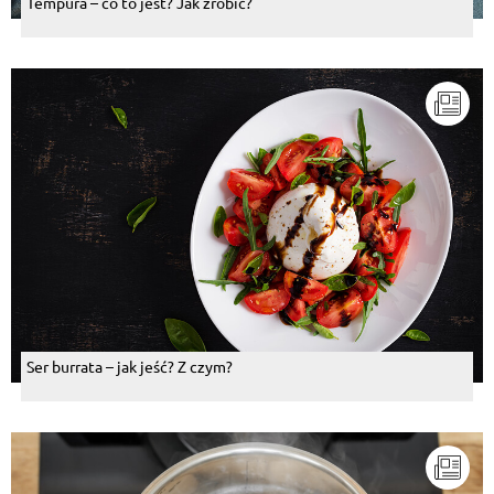
Tempura – co to jest? Jak zrobić?
Ser burrata – jak jeść? Z czym?