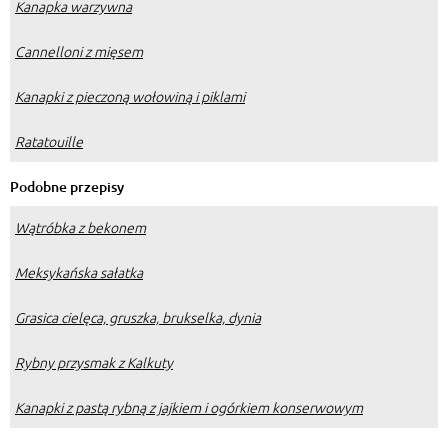
Kanapka warzywna
Cannelloni z mięsem
Kanapki z pieczoną wołowiną i piklami
Ratatouille
Podobne przepisy
Wątróbka z bekonem
Meksykańska sałatka
Grasica cielęca, gruszka, brukselka, dynia
Rybny przysmak z Kalkuty
Kanapki z pastą rybną z jajkiem i ogórkiem konserwowym