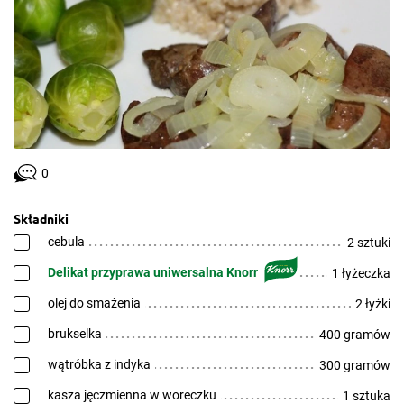
0
Składniki
cebula
2 sztuki
Delikat przyprawa uniwersalna Knorr
1 łyżeczka
olej do smażenia
2 łyżki
brukselka
400 gramów
wątróbka z indyka
300 gramów
kasza jęczmienna w woreczku
1 sztuka