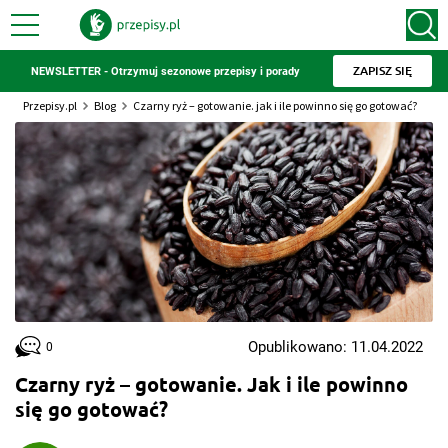
ZAPISZ SIĘ
NEWSLETTER - Otrzymuj sezonowe przepisy i porady
Przepisy.pl
Blog
Czarny ryż – gotowanie. jak i ile powinno się go gotować?
Opublikowano: 11.04.2022
0
Czarny ryż – gotowanie. Jak i ile powinno
się go gotować?