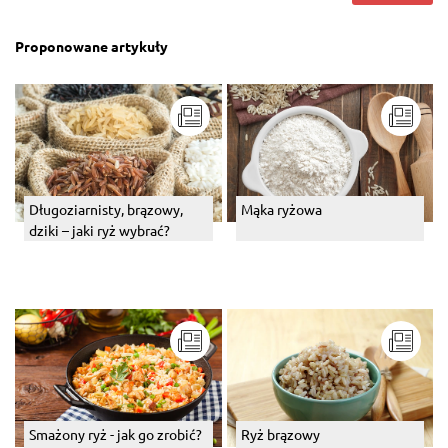
Proponowane artykuły
Długoziarnisty, brązowy,
Mąka ryżowa
dziki – jaki ryż wybrać?
Smażony ryż - jak go zrobić?
Ryż brązowy