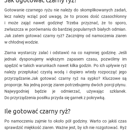
Gotowanie czarnego ryżu nie należy do skomplikowanych zadań,
lecz należy wziąć pod uwagę, że to proces dość czasochłonny
i może zająć nawet godzinę! Trzeba przyznać, że to sporo,
zwłaszcza w porównaniu do bardziej popularnych białych odmian.
Jak zatem gotować czarny ryż? Zacznijmy od namoczenia ziaren
w chłodnej wodzie.
Ziarna wystarczy zalać i odstawić na co najmniej godzinę. Jeśli
jednak dysponujemy większym zapasem czasu, pozwólmy im
spędzić w takich warunkach nawet kilka godzin. Po ich upływie ryż
należy przepłukać czystą wodą i dopiero wtedy rozpocząć jego
przyrządzanie.Jak gotować czarny ryż na sypko? Kluczowe są
proporcje. Na jedną porcję ziaren potrzebujemy dwóch porcji płynu.
Najwygodniej będzie je odmierzać, używając szklanek.
Do przyrządzenia posiłku przyda się garnek z pokrywką.
Ile gotować czarny ryż?
Po namoczeniu zajmie to około pół godziny. Warto co jakiś czas
sprawdzić miękkość ziaren. Ważne jest, by ich nie rozgotować. Ryż