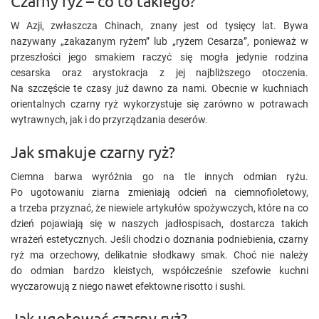
Czarny ryż – co to takiego?
W Azji, zwłaszcza Chinach, znany jest od tysięcy lat. Bywa
nazywany „zakazanym ryżem” lub „ryżem Cesarza”, ponieważ w
przeszłości jego smakiem raczyć się mogła jedynie rodzina
cesarska oraz arystokracja z jej najbliższego otoczenia.
Na szczęście te czasy już dawno za nami. Obecnie w kuchniach
orientalnych czarny ryż wykorzystuje się zarówno w potrawach
wytrawnych, jak i do przyrządzania deserów.
Jak smakuje czarny ryż?
Ciemna barwa wyróżnia go na tle innych odmian ryżu.
Po ugotowaniu ziarna zmieniają odcień na ciemnofioletowy,
a trzeba przyznać, że niewiele artykułów spożywczych, które na co
dzień pojawiają się w naszych jadłospisach, dostarcza takich
wrażeń estetycznych. Jeśli chodzi o doznania podniebienia, czarny
ryż ma orzechowy, delikatnie słodkawy smak. Choć nie należy
do odmian bardzo kleistych, współcześnie szefowie kuchni
wyczarowują z niego nawet efektowne risotto i sushi.
Jak ugotować czarny ryż?