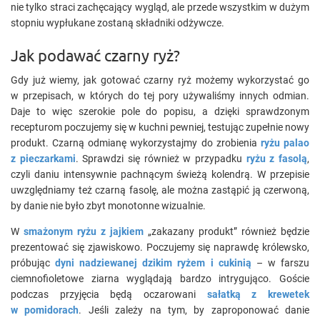
nie tylko straci zachęcający wygląd, ale przede wszystkim w dużym
stopniu wypłukane zostaną składniki odżywcze.
Jak podawać czarny ryż?
Gdy już wiemy, jak gotować czarny ryż możemy wykorzystać go
w przepisach, w których do tej pory używaliśmy innych odmian.
Daje to więc szerokie pole do popisu, a dzięki sprawdzonym
recepturom poczujemy się w kuchni pewniej, testując zupełnie nowy
produkt. Czarną odmianę wykorzystajmy do zrobienia
ryżu palao
z pieczarkami
. Sprawdzi się również w przypadku
ryżu z fasolą
,
czyli daniu intensywnie pachnącym świeżą kolendrą. W przepisie
uwzględniamy też czarną fasolę, ale można zastąpić ją czerwoną,
by danie nie było zbyt monotonne wizualnie.
W
smażonym ryżu z jajkiem
„zakazany produkt” również będzie
prezentować się zjawiskowo. Poczujemy się naprawdę królewsko,
próbując
dyni nadziewanej dzikim ryżem i cukinią
– w farszu
ciemnofioletowe ziarna wyglądają bardzo intrygująco. Goście
podczas przyjęcia będą oczarowani
sałatką z krewetek
w pomidorach
. Jeśli zależy na tym, by zaproponować danie