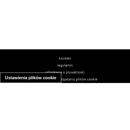
kontakt
regulamin
informacja o prywatności
Ustawienia plików cookie
informacja o wykorzystaniu plików cookie
ułatwienia dostępu
Najpopularniejsze przepisy
spaghetti bolognese
makaron z kurczakiem w sosie śmietanowym
kanapka z indykiem