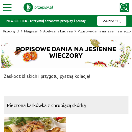
ZAPISZ SIĘ
NEWSLETTER - Otrzymuj sezonowe przepisy i porady
Przepisy.pl
Magazyn
Apetyczna kuchnia
Popisowe dania na jesienne wieczor
POPISOWE DANIA NA JESIENNE
WIECZORY
Zaskocz bliskich i przygotuj pyszną kolację!
Pieczona karkówka z chrupiącą skórką