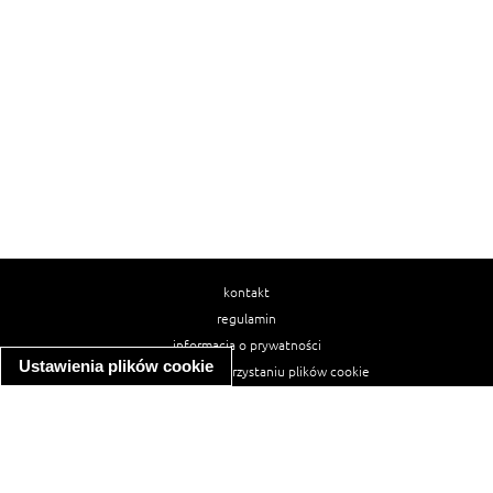
kontakt
regulamin
informacja o prywatności
Ustawienia plików cookie
informacja o wykorzystaniu plików cookie
ułatwienia dostępu
Najpopularniejsze przepisy
spaghetti bolognese