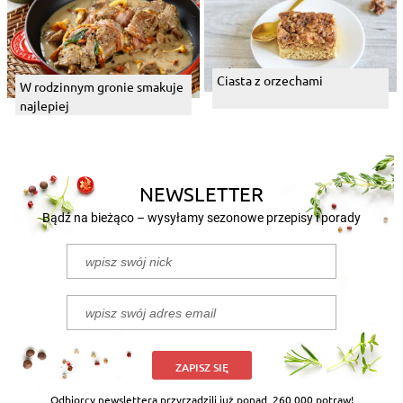
Ciasta z orzechami
W rodzinnym gronie smakuje
najlepiej
NEWSLETTER
Bądź na bieżąco – wysyłamy sezonowe przepisy i porady
ZAPISZ SIĘ
Odbiorcy newslettera przyrządzili już ponad
260 000 potraw!