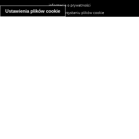
informacja o prywatności
Ustawienia plików cookie
informacja o wykorzystaniu plików cookie
ułatwienia dostępu
Najpopularniejsze przepisy
spaghetti bolognese
makaron z kurczakiem w sosie śmietanowym
kanapka z indykiem
ratatouille
lahmacun
mac and cheese
zupa minestrone
cannelloni ze szpinakiem i ricottą
spaghetti przepisy
makaron z kurczakiem
tagliatelle z kurczakiem