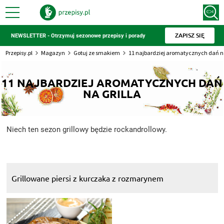
ZAPISZ SIĘ
NEWSLETTER - Otrzymuj sezonowe przepisy i porady
Przepisy.pl
Magazyn
Gotuj ze smakiem
11 najbardziej aromatycznych dań na
11 NAJBARDZIEJ AROMATYCZNYCH DAŃ
NA GRILLA
Niech ten sezon grillowy będzie rockandrollowy.
Grillowane piersi z kurczaka z rozmarynem