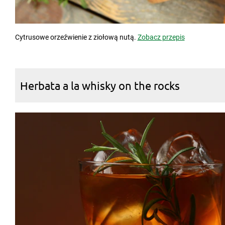
Cytrusowe orzeźwienie z ziołową nutą.
Zobacz przepis
Herbata a la whisky on the rocks