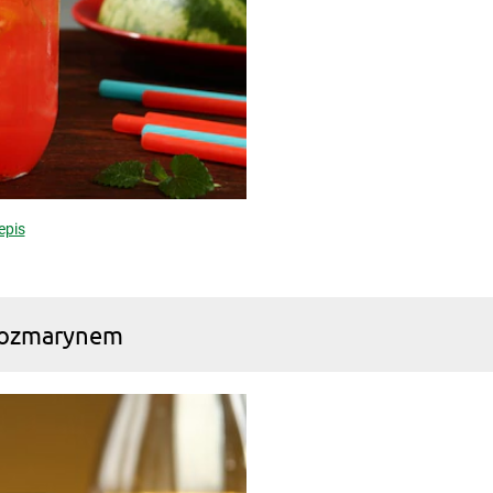
epis
 rozmarynem