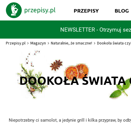
PRZEPISY
BLOG
NEWSLETTER - Otrzymuj sez
Przepisy.pl
Magazyn
Naturalnie, że smaczne!
Dookoła świata czyl
DOOKOŁA ŚWIATA C
Niepotrzebny ci samolot, a jedynie grill i kilka przypraw, by o