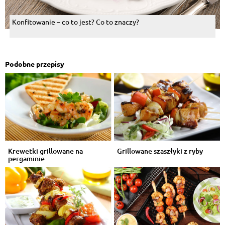
Konfitowanie – co to jest? Co to znaczy?
Podobne przepisy
Krewetki grillowane na
Grillowane szaszłyki z ryby
pergaminie