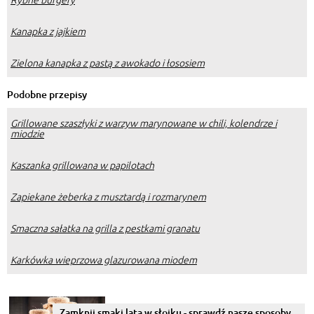
Kanapka z jajkiem
Zielona kanapka z pastą z awokado i łososiem
Podobne przepisy
Grillowane szaszłyki z warzyw marynowane w chili, kolendrze i
miodzie
Kaszanka grillowana w papilotach
Zapiekane żeberka z musztardą i rozmarynem
Smaczna sałatka na grilla z pestkami granatu
Karkówka wieprzowa glazurowana miodem
Zamknij smaki lata w słoiku - sprawdź nasze sposoby