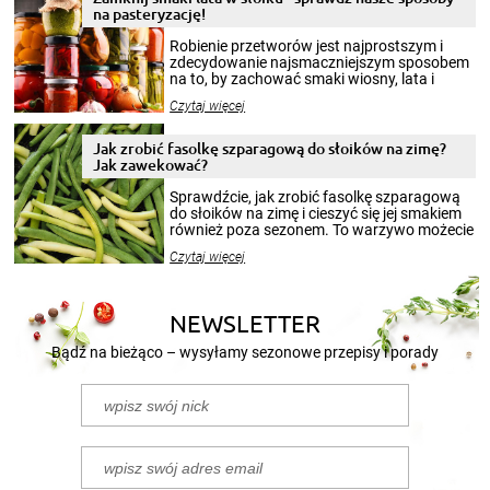
na pasteryzację!
Robienie przetworów jest najprostszym i
zdecydowanie najsmaczniejszym sposobem
na to, by zachować smaki wiosny, lata i
jesieni na dłużej. Można robić setki zdjęć
Czytaj więcej
krajobrazów, by cieszyć nimi oko w sezonie
zimowym, ale to smaczny posiłek pozwoli w
pełni poczuć atmosferę cieplejszych
Jak zrobić fasolkę szparagową do słoików na zimę?
miesięcy. Przygotowanie słoików ze
Jak zawekować?
smakowitą zawartością musi obejmować
patenty, które pozwolą zachować świeżość
Sprawdźcie, jak zrobić fasolkę szparagową
przetworów.
do słoików na zimę i cieszyć się jej smakiem
również poza sezonem. To warzywo możecie
wekować na wiele sposobów. Wykorzystajcie
Czytaj więcej
nasze propozycje!
NEWSLETTER
Bądź na bieżąco – wysyłamy sezonowe przepisy i porady