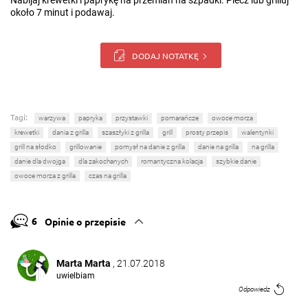
Nabijaj krewetki i paprykę na przemian na szpadki. Piecz lub grilluj
około 7 minut i podawaj.
DODAJ NOTATKĘ
Tagi:
warzywa
papryka
przystawki
pomarańcze
owoce morza
krewetki
dania z grilla
szaszłyki z grilla
grill
prosty przepis
walentynki
grill na słodko
grillowanie
pomysł na danie z grilla
danie na grilla
na grilla
danie dla dwojga
dla zakochanych
romantyczna kolacja
szybkie danie
owoce morza z grilla
czas na grilla
6
Opinie o przepisie
Marta Marta
, 21.07.2018
uwielbiam
Odpowiedz