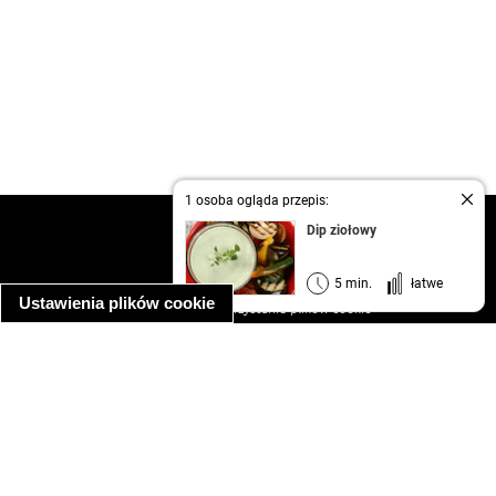
1 osoba ogląda przepis:
kontakt
Dip ziołowy
regulamin
informacja o prywatności
5 min.
łatwe
Ustawienia plików cookie
informacja o wykorzystaniu plików cookie
ułatwienia dostępu
Najpopularniejsze przepisy
spaghetti bolognese
makaron z kurczakiem w sosie śmietanowym
kanapka z indykiem