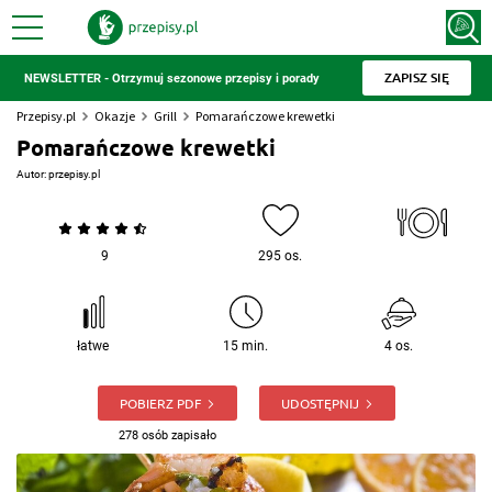
ZAPISZ SIĘ
NEWSLETTER - Otrzymuj sezonowe przepisy i porady
Przepisy.pl
Okazje
Grill
Pomarańczowe krewetki
Pomarańczowe krewetki
Autor:
przepisy.pl
9
295 os.
łatwe
15 min.
4 os.
POBIERZ PDF
UDOSTĘPNIJ
278 osób zapisało