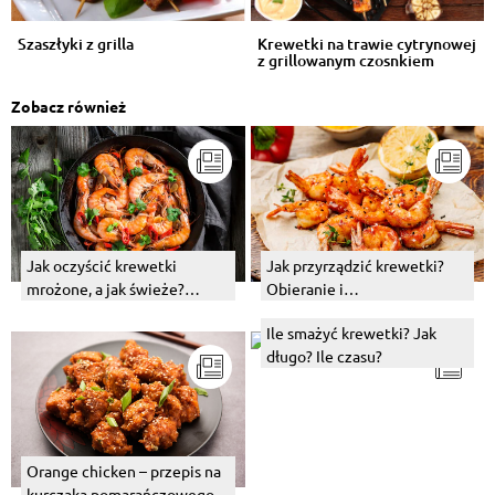
Szaszłyki z grilla
Krewetki na trawie cytrynowej
z grillowanym czosnkiem
Zobacz również
Jak oczyścić krewetki
Jak przyrządzić krewetki?
mrożone, a jak świeże?
Obieranie i
Sprawdzona metoda
przygotowywanie krewetek
Ile smażyć krewetki? Jak
długo? Ile czasu?
Orange chicken – przepis na
kurczaka pomarańczowego