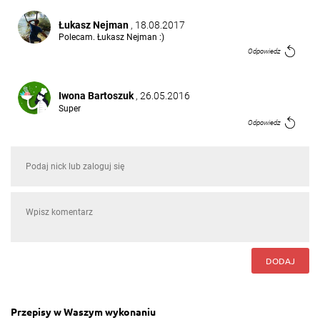
Łukasz Nejman
, 18.08.2017
Polecam. Łukasz Nejman :)
Odpowiedz
Iwona Bartoszuk
, 26.05.2016
Super
Odpowiedz
Violetta Witoń
, 15.05.2016
Ale pysznosci
Odpowiedz
Małgosia Welc
, 15.05.2016
Zrobi się :)
DODAJ
Odpowiedz
Ula Osińska
, 05.05.2016
Przepisy w Waszym wykonaniu