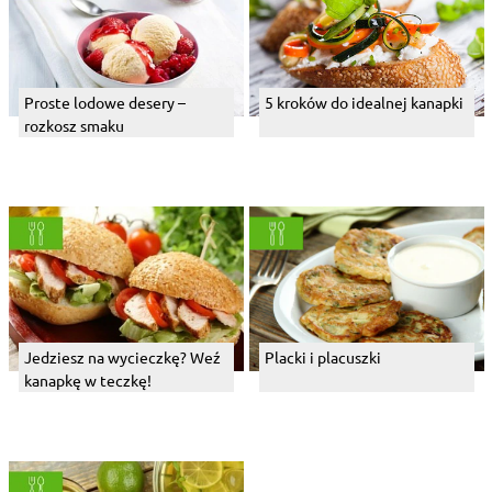
Proste lodowe desery –
5 kroków do idealnej kanapki
rozkosz smaku
Jedziesz na wycieczkę? Weź
Placki i placuszki
kanapkę w teczkę!