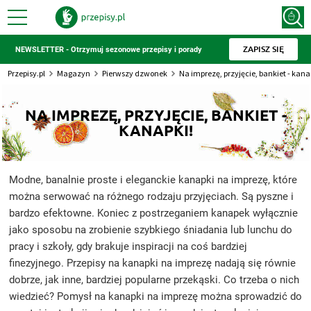
ZAPISZ SIĘ
NEWSLETTER - Otrzymuj sezonowe przepisy i porady
Przepisy.pl
Magazyn
Pierwszy dzwonek
Na imprezę, przyjęcie, bankiet - kana
NA IMPREZĘ, PRZYJĘCIE, BANKIET -
KANAPKI!
Modne, banalnie proste i eleganckie kanapki na imprezę, które
można serwować na różnego rodzaju przyjęciach. Są pyszne i
bardzo efektowne. Koniec z postrzeganiem kanapek wyłącznie
jako sposobu na zrobienie szybkiego śniadania lub lunchu do
pracy i szkoły, gdy brakuje inspiracji na coś bardziej
finezyjnego. Przepisy na kanapki na imprezę nadają się równie
dobrze, jak inne, bardziej popularne przekąski. Co trzeba o nich
wiedzieć? Pomysł na kanapki na imprezę można sprowadzić do