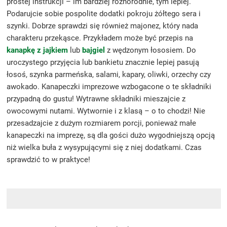
prostej instrukcji – im bardziej różnorodnie, tym lepiej.
Podarujcie sobie pospolite dodatki pokroju żółtego sera i
szynki. Dobrze sprawdzi się również majonez, który nada
charakteru przekąsce. Przykładem może być przepis na
kanapkę z jajkiem
lub
bajgiel
z wędzonym łososiem. Do
uroczystego przyjęcia lub bankietu znacznie lepiej pasują
łosoś, szynka parmeńska, salami, kapary, oliwki, orzechy czy
awokado. Kanapeczki imprezowe wzbogacone o te składniki
przypadną do gustu! Wytrawne składniki mieszajcie z
owocowymi nutami. Wytwornie i z klasą – o to chodzi! Nie
przesadzajcie z dużym rozmiarem porcji, ponieważ małe
kanapeczki na imprezę, są dla gości dużo wygodniejszą opcją
niż wielka buła z wysypującymi się z niej dodatkami. Czas
sprawdzić to w praktyce!