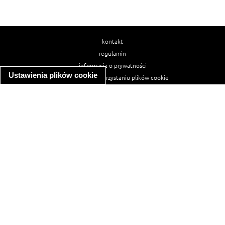
kontakt
regulamin
informacja o prywatności
Ustawienia plików cookie
informacja o wykorzystaniu plików cookie
ułatwienia dostępu
Najpopularniejsze przepisy
spaghetti bolognese
makaron z kurczakiem w sosie śmietanowym
kanapka z indykiem
ratatouille
lahmacun
mac and cheese
zupa minestrone