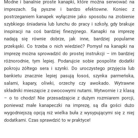
Modne i banalnie proste kanapki, które można serwować na
imprezach. Są pyszne i bardzo efektowne. Koniec z
postrzeganiem kanapek wyłącznie jako sposobu na zrobienie
szybkiego śniadania lub lunchu do pracy i szkoły, gdy brakuje
inspiracji na coś bardziej finezyjnego. Kanapki na imprezę
nadają się równie dobrze, jak inne, bardziej popularne
przekąski. Co trzeba o nich wiedzieć? Pomysł na kanapki na
imprezę można sprowadzić do prostej instrukcji – im bardziej
różnorodnie, tym lepiej. Podarujcie sobie pospolite dodatki
pokroju żółtego sera i szynki. Do uroczystego przyjęcia lub
bankietu znacznie lepiej pasują łosoś, szynka parmeńska,
salami, kapary, oliwki, orzechy czy awokado. Wytrawne
składniki mieszajcie z owocowymi nutami. Wytwornie i z klasą
– o to chodzi! Nie przesadzajcie z dużym rozmiarem porcji,
ponieważ małe kanapeczki na imprezę, są dla gości dużo
wygodniejszą opcją niż wielka buła z wysypującymi się z niej
dodatkami. Czas sprawdzić to w praktyce!