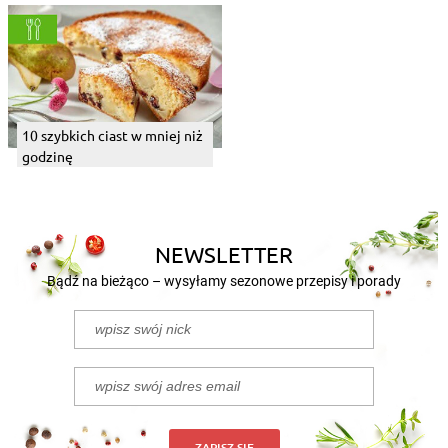
10 szybkich ciast w mniej niż
godzinę
NEWSLETTER
Bądź na bieżąco – wysyłamy sezonowe przepisy i porady
ZAPISZ SIĘ