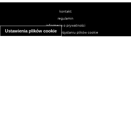
kontakt
regulamin
informacja o prywatności
Ustawienia plików cookie
informacja o wykorzystaniu plików cookie
ułatwienia dostępu
Najpopularniejsze przepisy
spaghetti bolognese
makaron z kurczakiem w sosie śmietanowym
kanapka z indykiem
ratatouille
lahmacun
mac and cheese
zupa minestrone
cannelloni ze szpinakiem i ricottą
spaghetti przepisy