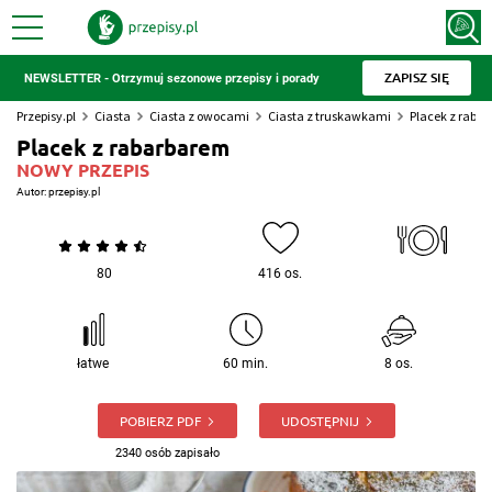
ZAPISZ SIĘ
NEWSLETTER - Otrzymuj sezonowe przepisy i porady
Przepisy.pl
Ciasta
Ciasta z owocami
Ciasta z truskawkami
Placek z raba
Placek z rabarbarem
NOWY PRZEPIS
Autor:
przepisy.pl
80
416 os.
łatwe
60 min.
8 os.
POBIERZ PDF
UDOSTĘPNIJ
2340 osób zapisało