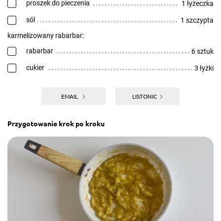
proszek do pieczenia
1 łyżeczka
sól
1 szczypta
karmelizowany rabarbar:
rabarbar
6 sztuk
cukier
3 łyżki
EMAIL
LISTONIC
Przygotowanie krok po kroku