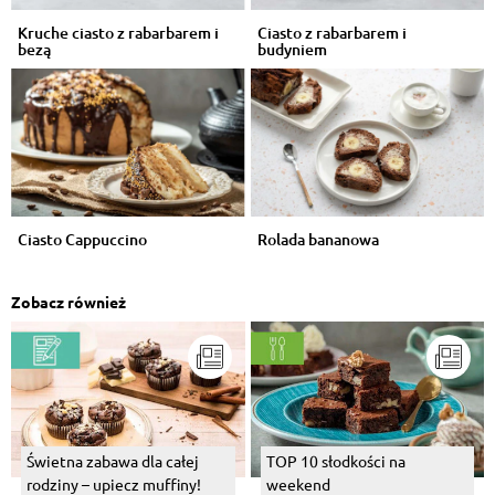
Kruche ciasto z rabarbarem i
Ciasto z rabarbarem i
bezą
budyniem
Ciasto Cappuccino
Rolada bananowa
Zobacz również
Świetna zabawa dla całej
TOP 10 słodkości na
rodziny – upiecz muffiny!
weekend