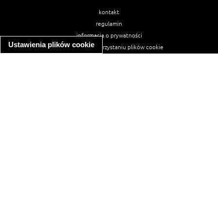
kontakt
regulamin
informacja o prywatności
Ustawienia plików cookie
informacja o wykorzystaniu plików cookie
ułatwienia dostępu
Najpopularniejsze przepisy
spaghetti bolognese
makaron z kurczakiem w sosie śmietanowym
kanapka z indykiem
ratatouille
lahmacun
mac and cheese
zupa minestrone
cannelloni ze szpinakiem i ricottą
spaghetti przepisy