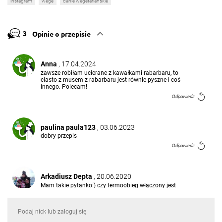
instagram
wege
danie wegetariańskie
3
Opinie o przepisie
Anna
, 17.04.2024
zawsze robiłam ucierane z kawałkami rabarbaru, to
ciasto z musem z rabarbaru jest równie pyszne i coś
innego. Polecam!
Odpowiedz
paulina paula123
, 03.06.2023
dobry przepis
Odpowiedz
Arkadiusz Depta
, 20.06.2020
Mam takie pytanko:) czy termoobieg włączony jest
przez całe 45 minut czy tylko do nagrzania 180
stopni? nagrzan
Odpowiedz