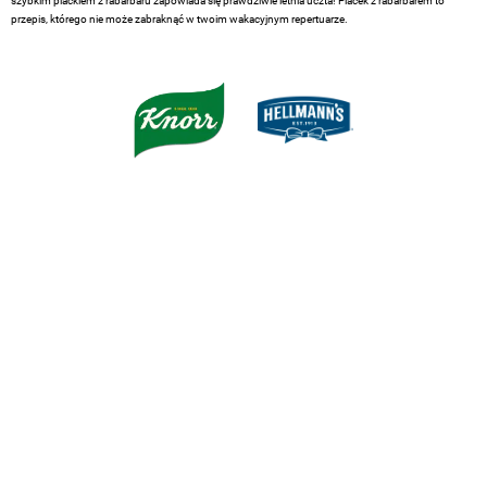
szybkim plackiem z rabarbaru zapowiada się prawdziwie letnia uczta! Placek z rabarbarem to
przepis, którego nie może zabraknąć w twoim wakacyjnym repertuarze.