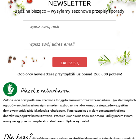
NEWSLETTER
Bądź na bieżąco – wysyłamy sezonowe przepisy i porady
ZAPISZ SIĘ
Odbiorcy newslettera przyrządzili już ponad
260 000 potraw!
Placek z rabarbarem
Zielone liście oraz podłużne, czerwone łodygi to znaki rozpoznawcze rabarbaru. Bywalec wiejskich
ogrodów swoim kwaskowatym smakiem wzbogaci nie tylko kompoty, ale przede wszystkim
domowe wypieki takie jak placek z rabarbarem. Tym razem jego walory zostaną pokreślone
dodatkowo poprzez karmelizowanie. Przecież kuchnia nie znosi monotonii. Odkryj razem z nami
nową wersję przepisu na placek z rabarbarem. Będzie się działo!
Dla kogo?
Nie każdy przepada za bardzo słodkimi deserami, w których ciasta, aż uginają