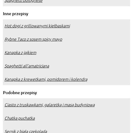
Spaghetti bolognese
Inne przepisy
Hot dogi z grillowanymi kiełbaskami
Rybne Taco z sosem spicy mayo
Kanapka z jajkiem
Spaghetti all’amatriciana
Kanapka z krewetkami, pomidorem i kolendrą
Podobne przepisy
Ciasto z truskawkami, galaretką i masą budyniową
Chatka puchatka
Sernik z białą czekoladą