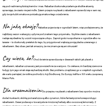
się pod nadmierną ilością kremów i mas. Rabarbar doskonale przełamuje słodkie akcenty,
sprawiając, że ciasto nie jest mdłe. Zatem przepis na placek z rabarbarem sprawdzi się w sam raz,
gdy twoje kubki smakowe potrzebują smakowitego orzeźwienia.
Na jaką okazję?
Rabarbar pojawia się w ogrodach latem, więc podejrzewamy, że
najbliższy sezon wakacyjny upłynie pod znakiem tego przysmaku. Szybkie ciasto z rabarbarem
nadaje się idealnie, by uczcić rozpoczęcie urlopu. Zaproś gości na spotkanie w ogrodzie albo na
tarasie – to doskonały pretekst do tego, by przygotować większą porcję placka ucieranego z
rabarbarem. Bez obaw, jest tak smaczny, że nie zmarnuje się ani okruszek!
Czy wiesz, że?
Choć świetnie sprawdza się w deserach takich jak placek z
rabarbarem, rabarbar uznawany jest powszechnie za warzywo. Co ciekawe, im bardziej czerwone
łodygi, tym jego smak staje się bardziej słodki. Bez problemu znajdziesz go w wiejskich ogrodach,
ale warto pamiętać, że roślina pochodzi z Azji Środkowej. Do Europy trafiła w XVI wieku za sprawą
Marco Polo.
Dla urozmaicenia:
Do przepisu na placek z rabarbarem bez oporów można
dodać truskawki, skórkę pomarańczową albo cynamon, które fantastycznie korespondują z
rabarbarem. Deser podawaj w towarzystwie mrożonej herbaty albo owocowej lemoniady. Z