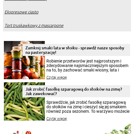
Ekspresowe ciasto
Tort truskawkowy z mascarpone
Zamknij smaki lata w słoiku - sprawdź nasze sposoby
na pasteryzację!
Robienie przetworów jest najprostszym i
zdecydowanie najsmaczniejszym sposobem
na to, by zachować smaki wiosny, lata i
jesieni na dłużej. Można robić setki zdjęć
Czytaj więcej
krajobrazów, by cieszyć nimi oko w sezonie
zimowym, ale to smaczny posiłek pozwoli w
pełni poczuć atmosferę cieplejszych
Jak zrobić fasolkę szparagową do słoików na zimę?
miesięcy. Przygotowanie słoików ze
Jak zawekować?
smakowitą zawartością musi obejmować
patenty, które pozwolą zachować świeżość
Sprawdźcie, jak zrobić fasolkę szparagową
przetworów.
do słoików na zimę i cieszyć się jej smakiem
również poza sezonem. To warzywo możecie
wekować na wiele sposobów. Wykorzystajcie
Czytaj więcej
nasze propozycje!