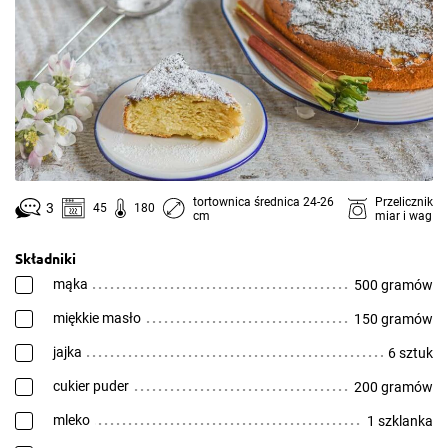
tortownica średnica 24-26
Przelicznik
3
45
180
cm
miar i wag
Składniki
mąka
500 gramów
miękkie masło
150 gramów
jajka
6 sztuk
cukier puder
200 gramów
mleko
1 szklanka