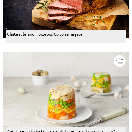
Chateaubriand – przepis. Co to za mięso?
Auszpik – co to jest? Jak zrobić i czym różni się od sztamu?