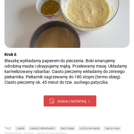
Krok 6
Blaszkę wykładamy papierem do pieczenia. Boki smarujemy
odrobiną masła i obsypujemy mąką. Przelewamy masę. Układamy
karmelizowany rabarbar. Ciasto pieczemy wkładamy do zimnego
piekarnika. Piekarnik nagrzewamy do 180 stopni (termo obieg).
Ciasto pieczemy ok. 45 minut do tzw. suchego patyczka.
DODAJ NOTATKĘ
Tagi:
ciasta
ciasta z rabarbarem
bez mięsa
ulubione ciasta
najnowsze