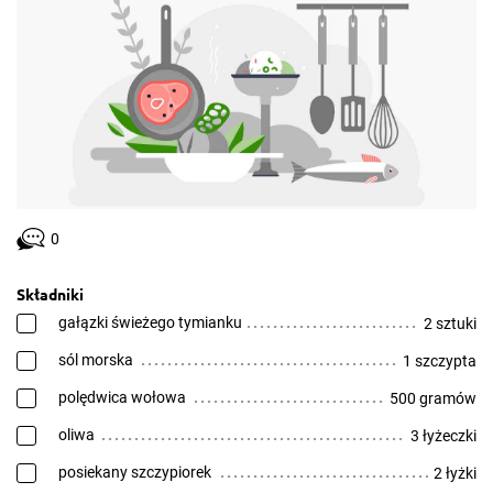
0
Składniki
gałązki świeżego tymianku
2 sztuki
sól morska
1 szczypta
polędwica wołowa
500 gramów
oliwa
3 łyżeczki
posiekany szczypiorek
2 łyżki