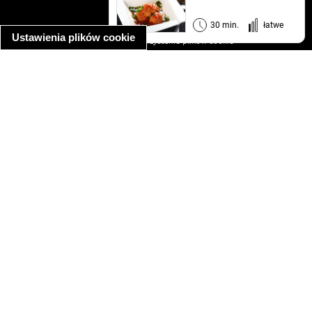
regulamin
informacja o prywatności
30 min.
łatwe
Ustawienia plików cookie
informacja o wykorzystaniu plików cookie
ułatwienia dostępu
Najpopularniejsze przepisy
spaghetti bolognese
makaron z kurczakiem w sosie śmietanowym
kanapka z indykiem
ratatouille
lahmacun
mac and cheese
zupa minestrone
cannelloni ze szpinakiem i ricottą
spaghetti przepisy
makaron z kurczakiem
tagliatelle z kurczakiem