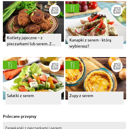
Kotlety jajeczne – z
Kanapki z serem - którą
pieczarkami lub serem. Z
wybierasz?
czym podawać? Przepis
Sałatki z serem
Zupy z serem
Polecane przepisy
Zapiekanki z pieczarkami i serem