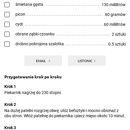
śmietana gęsta
130 mililitrów
picon
60 gramów
cydr
60 mililitrów
obrane ząbki czosnku
2 sztuki
drobno pokrojona szalotka
0.5 sztuki
EMAIL
LISTONIC
Przygotowanie krok po kroku
Krok 1
Piekarnik nagrzej do 230 stopni.
Krok 2
Na dużej patelni rozgrzej oliwę, ułóż befsztyki i mocno obsmaż z
obu stron. Włóż patelnię do piekarnika i piecz mięso około 10 minut.
Krok 3