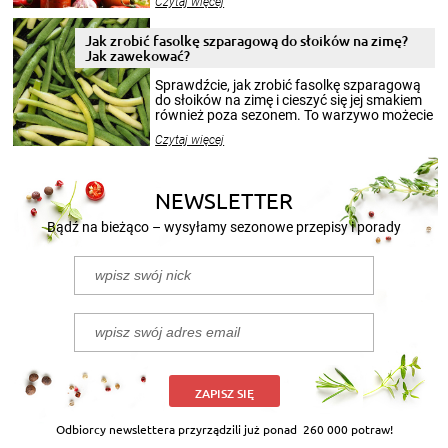
Czytaj więcej
krajobrazów, by cieszyć nimi oko w sezonie
zimowym, ale to smaczny posiłek pozwoli w
pełni poczuć atmosferę cieplejszych
Jak zrobić fasolkę szparagową do słoików na zimę?
miesięcy. Przygotowanie słoików ze
Jak zawekować?
smakowitą zawartością musi obejmować
patenty, które pozwolą zachować świeżość
Sprawdźcie, jak zrobić fasolkę szparagową
przetworów.
do słoików na zimę i cieszyć się jej smakiem
również poza sezonem. To warzywo możecie
wekować na wiele sposobów. Wykorzystajcie
Czytaj więcej
nasze propozycje!
NEWSLETTER
Bądź na bieżąco – wysyłamy sezonowe przepisy i porady
ZAPISZ SIĘ
Odbiorcy newslettera przyrządzili już ponad
260 000 potraw!