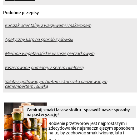
Podobne przepisy
Kurczak orientalny z warzywami i makaronem
Apetyczny karp na sposób żydowski
Mielone wegetariańskie w sosie pieczarkowym
Faszerowane pomidory z serem i kiełbasą
Sałata z grillowanym filetem z kurczaka nadziewanym
camembertem i śliwką
Zamknij smaki lata w słoiku - sprawdź nasze sposoby
na pasteryzację!
Robienie przetworów jest najprostszym i
zdecydowanie najsmaczniejszym sposobem
na to, by zachować smaki wiosny, lata i
jesieni na dłużej. Można robić setki zdjęć