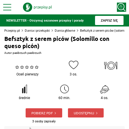
ZAPISZ SIĘ
NEWSLETTER - Otrzymuj sezonowe przepisy i porady
Przepisy.pl
Dania i przekąski
Dania główne
Befsztyk z serem piców (solomillo
Befsztyk z serem piców (Solomillo con
queso picón)
Autor:
pasibrzuch pasibrzuch
Oceń pierwszy
3 os.
średnie
60 min.
4 os.
POBIERZ PDF
UDOSTĘPNIJ
3 osoby zapisały