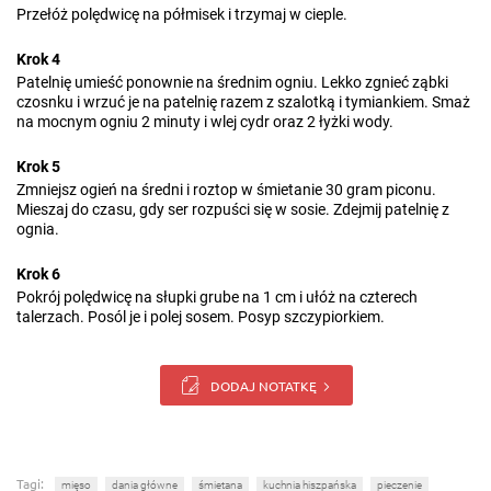
Przełóż polędwicę na półmisek i trzymaj w cieple.
Krok 4
Patelnię umieść ponownie na średnim ogniu. Lekko zgnieć ząbki
czosnku i wrzuć je na patelnię razem z szalotką i tymiankiem. Smaż
na mocnym ogniu 2 minuty i wlej cydr oraz 2 łyżki wody.
Krok 5
Zmniejsz ogień na średni i roztop w śmietanie 30 gram piconu.
Mieszaj do czasu, gdy ser rozpuści się w sosie. Zdejmij patelnię z
ognia.
Krok 6
Pokrój polędwicę na słupki grube na 1 cm i ułóż na czterech
talerzach. Posól je i polej sosem. Posyp szczypiorkiem.
DODAJ NOTATKĘ
Tagi:
mięso
dania główne
śmietana
kuchnia hiszpańska
pieczenie