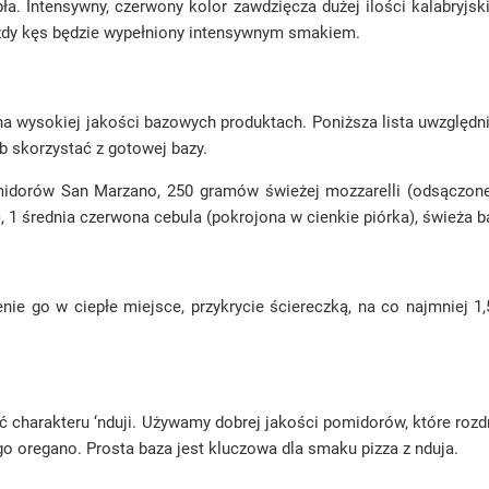
a. Intensywny, czerwony kolor zawdzięcza dużej ilości kalabryjski
każdy kęs będzie wypełniony intensywnym smakiem.
a wysokiej jakości bazowych produktach. Poniższa lista uwzględnia
b skorzystać z gotowej bazy.
dorów San Marzano, 250 gramów świeżej mozzarelli (odsączonej 
, 1 średnia czerwona cebula (pokrojona w cienkie piórka), świeża baz
nie go w ciepłe miejsce, przykrycie ściereczką, na co najmniej 
mić charakteru ‘nduji. Używamy dobrej jakości pomidorów, które r
go oregano. Prosta baza jest kluczowa dla smaku pizza z nduja.