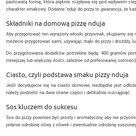
pastowatą formę, która pięknie rozpływa się pod wpływem ciepł
charakter smakowy. Dodanie ‘nduji do pizzy to gwarancja, że 
Składniki na domową pizzę nduja
Aby przygotować ten wyrazisty włoski przysmak, skupiamy się n
możecie przygotować sami, używając mąki do pizzy i drożdży, lu
Do przygotowania dodatków potrzebne będą: 400 gramów pomi
mniejszej lub większej ilości, zależnie od preferowanej ostrości)
Ciasto, czyli podstawa smaku pizzy nduja
Jeśli decydujecie się na ciasto domowe, niezbędne jest odłoże
należy podzielić na dwie równe części i delikatnie rozciągnąć.
Sos kluczem do sukcesu
Sos do pizzy powinien być prosty i aromatyczny, aby nie przyć
jedynie odrobinę oliwy z oliwek i ewentualnie odrobinę suszone