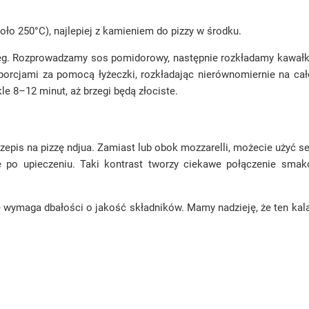
ło 250°C), najlepiej z kamieniem do pizzy w środku.
eg. Rozprowadzamy sos pomidorowy, następnie rozkładamy kawałki
orcjami za pomocą łyżeczki, rozkładając nierównomiernie na cał
e 8–12 minut, aż brzegi będą złociste.
epis na pizzę ndjua. Zamiast lub obok mozzarelli, możecie użyć se
ę po upieczeniu. Taki kontrast tworzy ciekawe połączenie smako
e wymaga dbałości o jakość składników. Mamy nadzieję, że ten ka