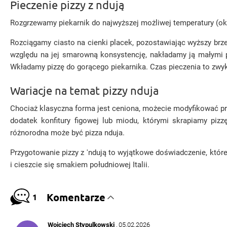
Pieczenie pizzy z ndują
Rozgrzewamy piekarnik do najwyższej możliwej temperatury (oko
Rozciągamy ciasto na cienki placek, pozostawiając wyższy brz
względu na jej smarowną konsystencję, nakładamy ją małymi p
Wkładamy pizzę do gorącego piekarnika. Czas pieczenia to zwykl
Wariacje na temat pizzy nduja
Chociaż klasyczna forma jest ceniona, możecie modyfikować prz
dodatek konfitury figowej lub miodu, którymi skrapiamy pizz
różnorodna może być pizza nduja.
Przygotowanie pizzy z 'ndują to wyjątkowe doświadczenie, któr
i cieszcie się smakiem południowej Italii.
Komentarze
1
Wojciech Stypulkowski
, 05.02.2026