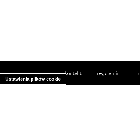
kontakt
regulamin
in
Ustawienia plików cookie
spaghetti bolognese
ratatouille
zupa minestrone
makaron z kurczakiem