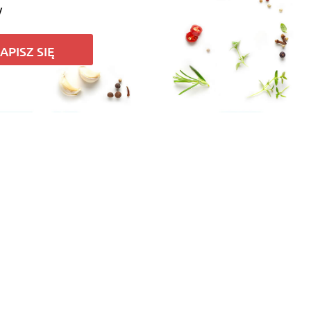
y
APISZ SIĘ