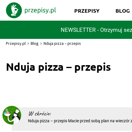
PRZEPISY
BLOG
NEWSLETTER - Otrzymuj sez
Przepisy.pl
Blog
Nduja pizza – przepis
Nduja pizza – przepis
W skrócie:
Nduja pizza – przepis Macie przed sobą plan na wieczór z 
zastanawiacie się co smacznego przygotować? Proponuj
jednym z najbardziej wyrazistych włoskich specjałów. Kal