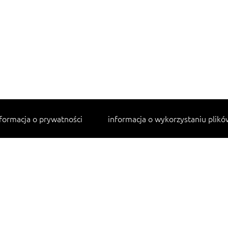
formacja o prywatności
informacja o wykorzystaniu plikó
Najpopularniejsze przepisy
makaron z kurczakiem w sosie śmietanowym
lahmacun
cannelloni ze szpinakiem i ricottą
tagliatelle z kurczakiem
sałatka jarzynowa