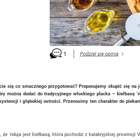
1
Podziel się opinią
acie się co smacznego przygotować? Proponujemy skupić się na je
óry można dodać do tradycyjnego włoskiego placka – kiełbasę ‘n
ystencji i głębokiej ostrości. Przenosimy ten charakter do pieka
, że 'nduja jest kiełbasą, która pochodzi z kalabryjskiej prowinc