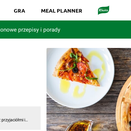
GRA
MEAL PLANNER
onowe przepisy i porady
przyjaciółmi i
emy skupić się na
abria, region