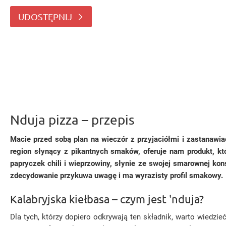
słynący z pikantnych smaków, oferuje nam p
UDOSTĘPNIJ
Nduja pizza – przepis
Macie przed sobą plan na wieczór z przyjaciółmi i zastanawi
region słynący z pikantnych smaków, oferuje nam produkt, kt
papryczek chili i wieprzowiny, słynie ze swojej smarownej kons
zdecydowanie przykuwa uwagę i ma wyrazisty profil smakowy.
Kalabryjska kiełbasa – czym jest 'nduja?
Dla tych, którzy dopiero odkrywają ten składnik, warto wiedzieć