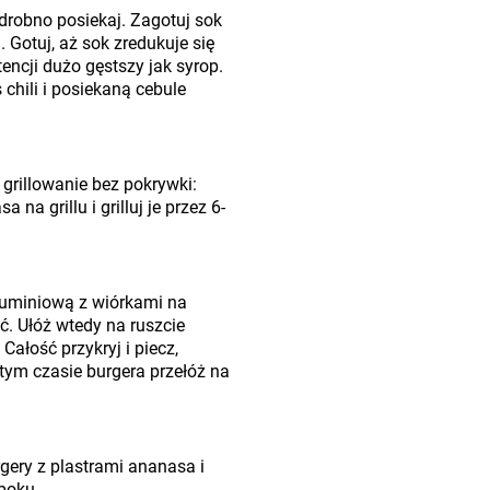
 drobno posiekaj. Zagotuj sok
otuj, aż sok zredukuje się
encji dużo gęstszy jak syrop.
 chili i posiekaną cebule
grillowanie bez pokrywki:
 na grillu i grilluj je przez 6-
aluminiową z wiórkami na
ć. Ułóż wtedy na ruszcie
Całość przykryj i piecz,
tym czasie burgera przełóż na
gery z plastrami ananasa i
boku.