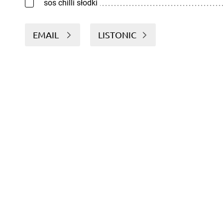
sos chilli słodki
EMAIL
LISTONIC