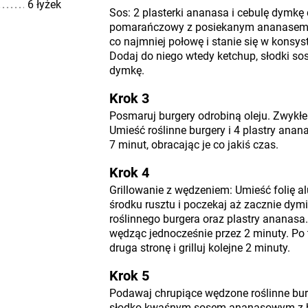
6 łyżek
Sos: 2 plasterki ananasa i cebulę dymkę
pomarańczowy z posiekanym ananasem. G
co najmniej połowę i stanie się w konsyst
Dodaj do niego wtedy ketchup, słodki sos
dymkę.
Krok 3
Posmaruj burgery odrobiną oleju. Zwykłe 
Umieść roślinne burgery i 4 plastry ananasa
7 minut, obracając je co jakiś czas.
Krok 4
Grillowanie z wędzeniem: Umieść folię 
środku rusztu i poczekaj aż zacznie dymi
roślinnego burgera oraz plastry ananasa. 
wędząc jednocześnie przez 2 minuty. Po 
druga stronę i grilluj kolejne 2 minuty.
Krok 5
Podawaj chrupiące wędzone roślinne bur
słodko-kwaśnym sosem ananasowym z 