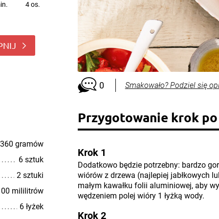
in.
4 os.
PNIJ
0
Smakowało? Podziel się op
Przygotowanie krok po
360 gramów
Krok 1
6 sztuk
Dodatkowo będzie potrzebny: bardzo gorąc
2 sztuki
wiórów z drzewa (najlepiej jabłkowych 
małym kawałku folii aluminiowej, aby w
00 mililitrów
wędzeniem polej wióry 1 łyżką wody.
6 łyżek
Krok 2