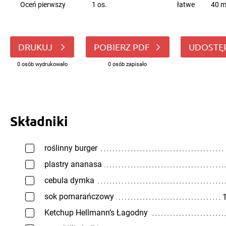
Oceń pierwszy
1 os.
łatwe
40 m
DRUKUJ
POBIERZ PDF
UDOSTĘ
0 osób wydrukowało
0 osób zapisało
Składniki
roślinny burger
plastry ananasa
cebula dymka
sok pomarańczowy
1
Ketchup Hellmann’s Łagodny