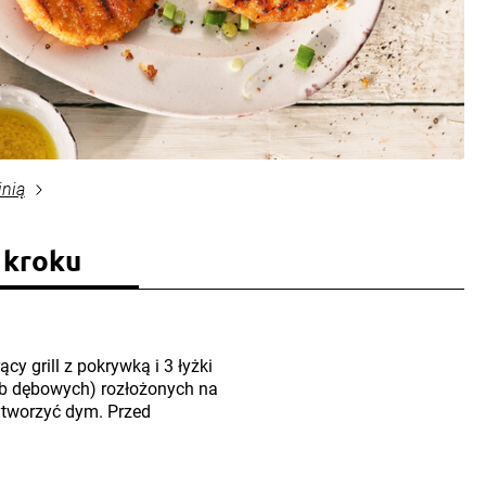
inią
 kroku
y grill z pokrywką i 3 łyżki
lub dębowych) rozłożonych na
ytworzyć dym. Przed