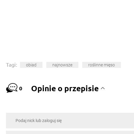
Tagi:
obiad
najnowsze
roślinne mięso
Opinie o przepisie
0