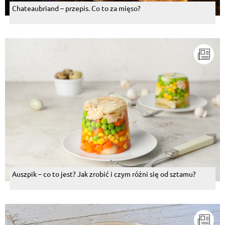
Chateaubriand – przepis. Co to za mięso?
Auszpik – co to jest? Jak zrobić i czym różni się od sztamu?