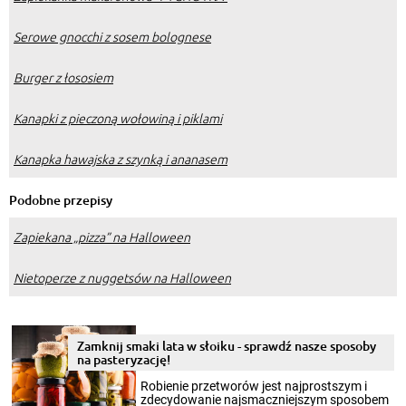
Serowe gnocchi z sosem bolognese
Burger z łososiem
Kanapki z pieczoną wołowiną i piklami
Kanapka hawajska z szynką i ananasem
Podobne przepisy
Zapiekana „pizza” na Halloween
Nietoperze z nuggetsów na Halloween
Zamknij smaki lata w słoiku - sprawdź nasze sposoby
na pasteryzację!
Robienie przetworów jest najprostszym i
zdecydowanie najsmaczniejszym sposobem