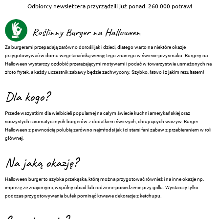
Odbiorcy newslettera przyrządzili już ponad
260 000 potraw!
Roślinny Burger na Halloween
Za burgerami przepadają zarówno dorośli jak i dzieci, dlatego warto na niektóre okazje
przygotowywać w domu wegetariańską wersję tego znanego w świecie przysmaku. Burgery na
Halloween wystarczy ozdobić przerażającymi motywami i podać w towarzystwie usmażonych na
złoto frytek, a każdy uczestnik zabawy będzie zachwycony. Szybko, łatwo i z jakim rezultatem!
Dla kogo?
Przede wszystkim dla wielbicieli popularnej na całym świecie kuchni amerykańskiej oraz
soczystych i aromatycznych burgerów z dodatkiem świeżych, chrupiących warzyw. Burger
Halloween z pewnością polubią zarówno najmłodsi jak i ci starsi fani zabaw z przebieraniem w roli
głównej.
Na jaką okazję?
Halloween burger to szybka przekąska, którą można przygotować również i na inne okazje np.
imprezę ze znajomymi, wspólny obiad lub rodzinne posiedzenie przy grillu. Wystarczy tylko
podczas przygotowywania bułek pominąć krwawe dekoracje z ketchupu.