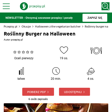
ZAPISZ SIĘ
NEWSLETTER - Otrzymuj sezonowe przepisy i porady
Przepisy.pl
Okazje
Halloween z the vegetarian butcher
Roślinny burger na h
Roślinny Burger na Halloween
Autor:
przepisy.pl
Oceń pierwszy
19 os.
łatwe
20 min.
4 os.
POBIERZ PDF
UDOSTĘPNIJ
6 osób zapisało