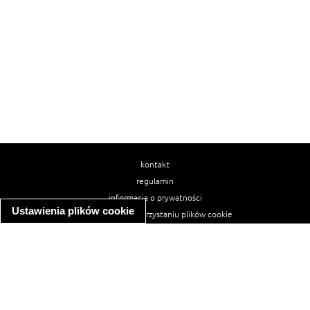
kontakt
regulamin
informacja o prywatności
Ustawienia plików cookie
informacja o wykorzystaniu plików cookie
ułatwienia dostępu
Najpopularniejsze przepisy
spaghetti bolognese
makaron z kurczakiem w sosie śmietanowym