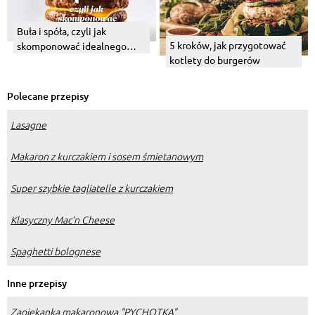
Buła i spóła, czyli jak
5 kroków, jak przygotować
skomponować idealnego
kotlety do burgerów
burgera
Polecane przepisy
Lasagne
Makaron z kurczakiem i sosem śmietanowym
Super szybkie tagliatelle z kurczakiem
Klasyczny Mac’n Cheese
Spaghetti bolognese
Inne przepisy
Zapiekanka makaronowa "PYCHOTKA"