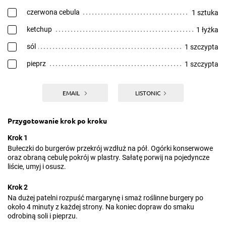
czerwona cebula
1 sztuka
ketchup
1 łyżka
sól
1 szczypta
pieprz
1 szczypta
EMAIL
LISTONIC
Przygotowanie krok po kroku
Krok 1
Bułeczki do burgerów przekrój wzdłuż na pół. Ogórki konserwowe
oraz obraną cebulę pokrój w plastry. Sałatę porwij na pojedyncze
liście, umyj i osusz.
Krok 2
Na dużej patelni rozpuść margarynę i smaż roślinne burgery po
około 4 minuty z każdej strony. Na koniec dopraw do smaku
odrobiną soli i pieprzu.