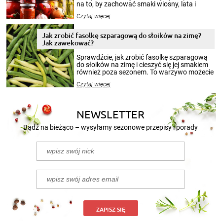
na to, by zachować smaki wiosny, lata i
jesieni na dłużej. Można robić setki zdjęć
Czytaj więcej
krajobrazów, by cieszyć nimi oko w sezonie
zimowym, ale to smaczny posiłek pozwoli w
pełni poczuć atmosferę cieplejszych
Jak zrobić fasolkę szparagową do słoików na zimę?
miesięcy. Przygotowanie słoików ze
Jak zawekować?
smakowitą zawartością musi obejmować
patenty, które pozwolą zachować świeżość
Sprawdźcie, jak zrobić fasolkę szparagową
przetworów.
do słoików na zimę i cieszyć się jej smakiem
również poza sezonem. To warzywo możecie
wekować na wiele sposobów. Wykorzystajcie
Czytaj więcej
nasze propozycje!
NEWSLETTER
Bądź na bieżąco – wysyłamy sezonowe przepisy i porady
ZAPISZ SIĘ