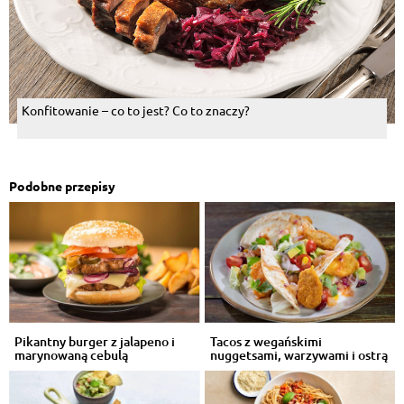
Konfitowanie – co to jest? Co to znaczy?
Podobne przepisy
Pikantny burger z jalapeno i
Tacos z wegańskimi
marynowaną cebulą
nuggetsami, warzywami i ostrą
salsą