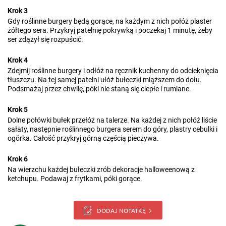
Krok 3
Gdy roślinne burgery będą gorące, na każdym z nich połóż plaster
żółtego sera. Przykryj patelnię pokrywką i poczekaj 1 minutę, żeby
ser zdążył się rozpuścić.
Krok 4
Zdejmij roślinne burgery i odłóż na ręcznik kuchenny do odcieknięcia
tłuszczu. Na tej samej patelni ułóż bułeczki miąższem do dołu.
Podsmażaj przez chwilę, póki nie staną się ciepłe i rumiane.
Krok 5
Dolne połówki bułek przełóż na talerze. Na każdej z nich połóż liście
sałaty, następnie roślinnego burgera serem do góry, plastry cebulki i
ogórka. Całość przykryj górną częścią pieczywa.
Krok 6
Na wierzchu każdej bułeczki zrób dekoracje halloweenową z
ketchupu. Podawaj z frytkami, póki gorące.
DODAJ NOTATKĘ