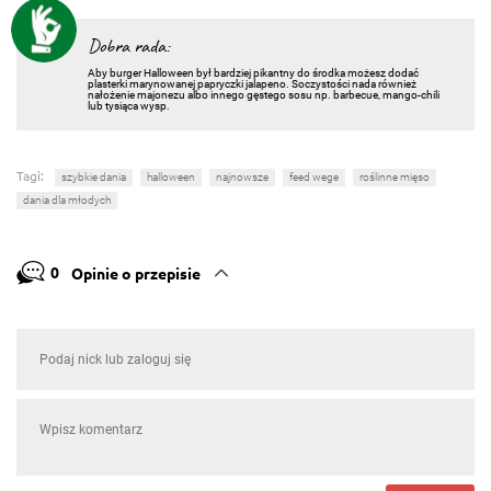
Dobra rada:
Aby burger Halloween był bardziej pikantny do środka możesz dodać
plasterki marynowanej papryczki jalapeno. Soczystości nada również
nałożenie majonezu albo innego gęstego sosu np. barbecue, mango-chili
lub tysiąca wysp.
Tagi:
szybkie dania
halloween
najnowsze
feed wege
roślinne mięso
dania dla młodych
0
Opinie o przepisie