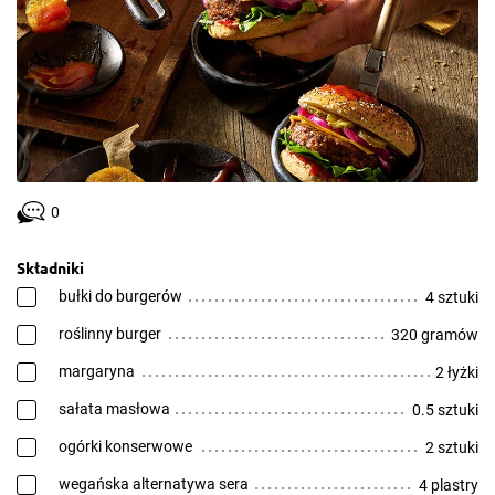
0
Składniki
bułki do burgerów
4 sztuki
roślinny burger
320 gramów
margaryna
2 łyżki
sałata masłowa
0.5 sztuki
ogórki konserwowe
2 sztuki
wegańska alternatywa sera
4 plastry