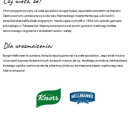
Czy wiesz, że?
Choć przygotowywany na wiele sposobów burger kojarzy się przede wszystkim ze Stanami
Zjednoczonymi, potrawa ta wywodzi się z Niemieckiego miasta Hamburga, a do kuchni
amerykańskiej trafiła dzięki imigrantom. Hamburgera wymyślił w 1904 roku pewien garncarz,
prowadzący w Teksasie bar. Mężczyzna proponował swoim gościom mielonego kotleta
serwowanego na grzance z dodatkiem sosów i sałaty.
Dla urozmaicenia:
Burger Halloween to potrawa, którą da się przygotować na wiele sposobów. Jego smak można
urozmaicić poprzez dodanie innych świeżych warzyw jak np. słodkiego pomidora, cienkie plastry
świeżego ogórka, czerwoną cebulę, pikantną rukolę czy aromatyczne plastry wędzonego sera.
Ależ to smaczne!