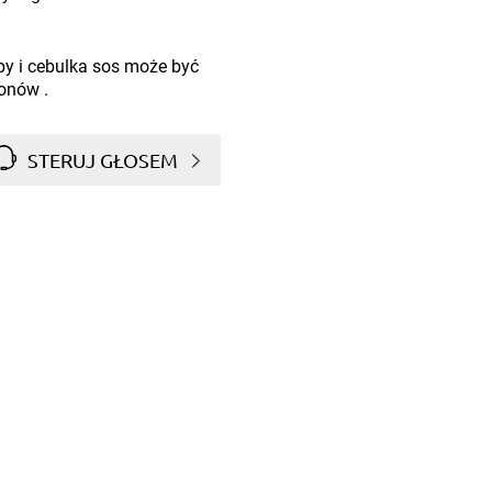
y i cebulka sos może być
onów .
STERUJ GŁOSEM