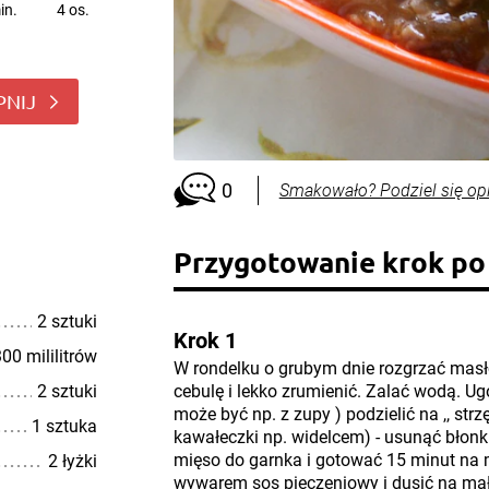
in.
4 os.
PNIJ
0
Smakowało? Podziel się op
Przygotowanie krok po
2 sztuki
Krok 1
00 mililitrów
W rondelku o grubym dnie rozgrzać masł
2 sztuki
cebulę i lekko zrumienić. Zalać wodą. U
może być np. z zupy ) podzielić na ,, strz
1 sztuka
kawałeczki np. widelcem) - usunąć błonki,
mięso do garnka i gotować 15 minut na 
2 łyżki
wywarem sos pieczeniowy i dusić na mał