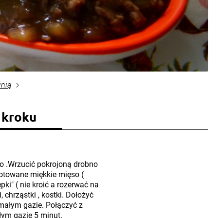
inią
 kroku
o .Wrzucić pokrojoną drobno
gotowane miękkie mięso (
ępki" ( nie kroić a rozerwać na
 chrząstki , kostki. Dołożyć
małym gazie. Połączyć z
ym gazie 5 minut.