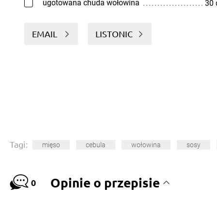
ugotowana chuda wołowina
30
EMAIL
LISTONIC
Tagi:
mięso
cebula
wołowina
sosy
Opinie o przepisie
0