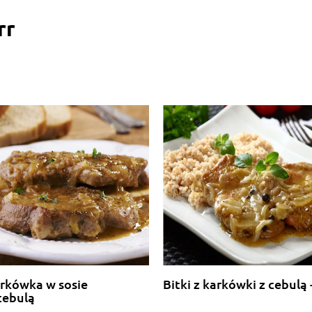
rr
rkówka w sosie
Bitki z karkówki z cebulą
cebulą