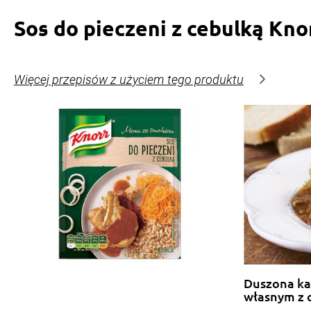
Sos do pieczeni z cebulką Kno
Więcej przepisów z użyciem tego produktu
Duszona ka
własnym z 