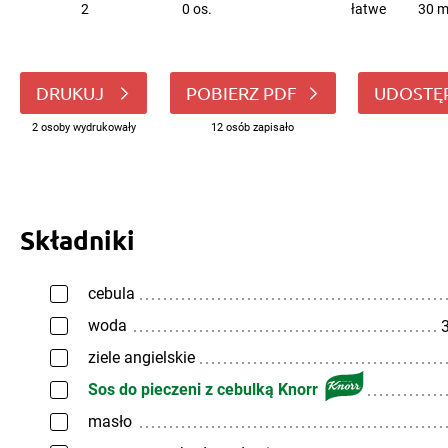
2
0 os.
łatwe
30 m
DRUKUJ
POBIERZ PDF
UDOSTĘ
2 osoby wydrukowały
12 osób zapisało
Składniki
cebula
woda
3
ziele angielskie
Sos do pieczeni z cebulką Knorr
masło