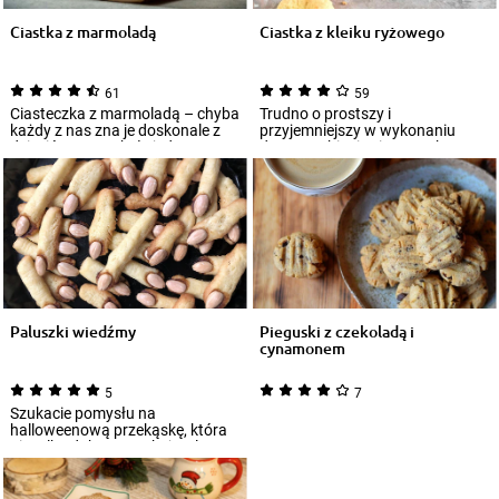
Ciastka z marmoladą
Ciastka z kleiku ryżowego
61
59
Ciasteczka z marmoladą – chyba
Trudno o prostszy i
każdy z nas zna je doskonale z
przyjemniejszy w wykonaniu
dzieciństwa. To były jedne z
deser. Zrobienie ciasteczek z
popula...
kleiku ryżowego może...
Paluszki wiedźmy
Pieguski z czekoladą i
cynamonem
5
7
Szukacie pomysłu na
halloweenową przekąskę, która
nie tylko dobrze smakuje, ale
również znakomici...