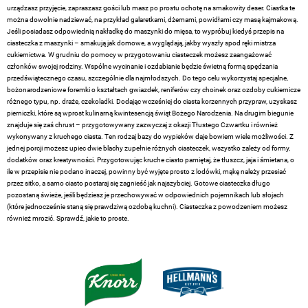
urządzasz przyjęcie, zapraszasz gości lub masz po prostu ochotę na smakowity deser. Ciastka te
można dowolnie nadziewać, na przykład galaretkami, dżemami, powidłami czy masą kajmakową.
Jeśli posiadasz odpowiednią nakładkę do maszynki do mięsa, to wypróbuj kiedyś przepis na
ciasteczka z maszynki – smakują jak domowe, a wyglądają, jakby wyszły spod ręki mistrza
cukiernictwa. W grudniu do pomocy w przygotowaniu ciasteczek możesz zaangażować
członków swojej rodziny. Wspólne wycinanie i ozdabianie będzie świetną formą spędzania
przedświątecznego czasu, szczególnie dla najmłodszych. Do tego celu wykorzystaj specjalne,
bożonarodzeniowe foremki o kształtach gwiazdek, reniferów czy choinek oraz ozdoby cukiernicze
różnego typu, np. draże, czekoladki. Dodając wcześniej do ciasta korzennych przypraw, uzyskasz
pierniczki, które są wprost kulinarną kwintesencją świąt Bożego Narodzenia. Na drugim biegunie
znajduje się zaś chrust – przygotowywany zazwyczaj z okazji Tłustego Czwartku i również
wykonywany z kruchego ciasta. Ten rodzaj bazy do wypieków daje bowiem wiele możliwości. Z
jednej porcji możesz upiec dwie blachy zupełnie różnych ciasteczek, wszystko zależy od formy,
dodatków oraz kreatywności. Przygotowując kruche ciasto pamiętaj, że tłuszcz, jaja i śmietana, o
ile w przepisie nie podano inaczej, powinny być wyjęte prosto z lodówki, mąkę należy przesiać
przez sitko, a samo ciasto postaraj się zagnieść jak najszybciej. Gotowe ciasteczka długo
pozostaną świeże, jeśli będziesz je przechowywać w odpowiednich pojemnikach lub słojach
(które jednocześnie staną się prawdziwą ozdobą kuchni). Ciasteczka z powodzeniem możesz
również mrozić. Sprawdź, jakie to proste.