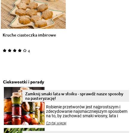
Kruche ciasteczka imbirowe
4
Ciekawostki i porady
Zamknij smaki lata w słoiku - sprawdź nasze sposoby
na pasteryzację!
Robienie przetworów jest najprostszym i
zdecydowanie najsmaczniejszym sposobem
na to, by zachować smaki wiosny, lata i
jesieni na dłużej. Można robić setki zdjęć
Czytaj więcej
krajobrazów, by cieszyć nimi oko w sezonie
zimowym, ale to smaczny posiłek pozwoli w