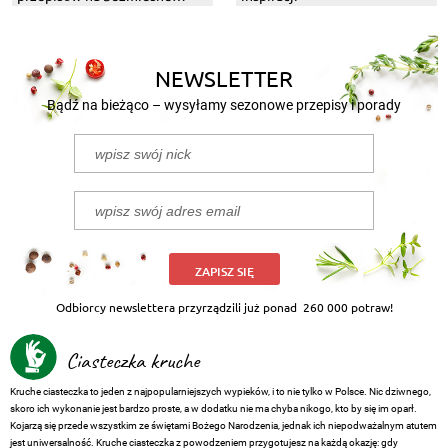
dania z grilla
NEWSLETTER
Bądź na bieżąco – wysyłamy sezonowe przepisy i porady
ZAPISZ SIĘ
Odbiorcy newslettera przyrządzili już ponad
260 000 potraw!
Ciasteczka kruche
Kruche ciasteczka to jeden z najpopularniejszych wypieków, i to nie tylko w Polsce. Nic dziwnego,
skoro ich wykonanie jest bardzo proste, a w dodatku nie ma chyba nikogo, kto by się im oparł.
Kojarzą się przede wszystkim ze świętami Bożego Narodzenia, jednak ich niepodważalnym atutem
jest uniwersalność. Kruche ciasteczka z powodzeniem przygotujesz na każdą okazję: gdy