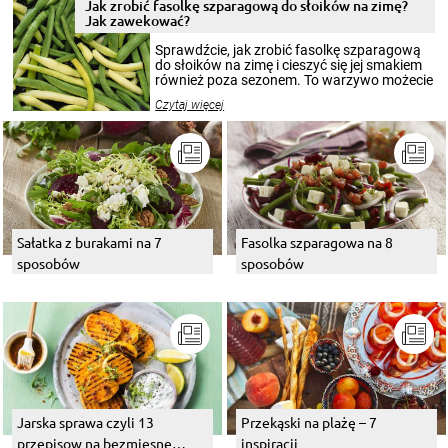
pełni poczuć atmosferę cieplejszych
Jak zrobić fasolkę szparagową do słoików na zimę?
miesięcy. Przygotowanie słoików ze
Jak zawekować?
smakowitą zawartością musi obejmować
patenty, które pozwolą zachować świeżość
Sprawdźcie, jak zrobić fasolkę szparagową
przetworów.
do słoików na zimę i cieszyć się jej smakiem
również poza sezonem. To warzywo możecie
wekować na wiele sposobów. Wykorzystajcie
Czytaj więcej
nasze propozycje!
Sałatka z burakami na 7
Fasolka szparagowa na 8
sposobów
sposobów
Jarska sprawa czyli 13
Przekąski na plażę – 7
przepisow na bezmiesne
inspiracji