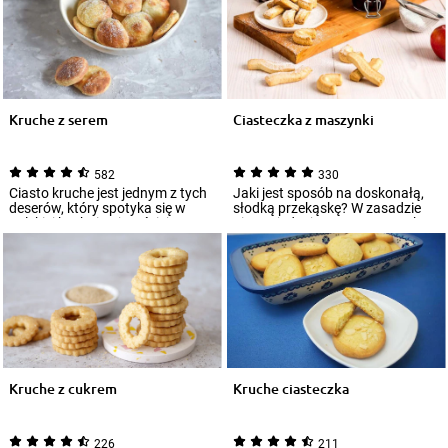
Kruche z serem
Ciasteczka z maszynki
582
330
Ciasto kruche jest jednym z tych
Jaki jest sposób na doskonałą,
deserów, który spotyka się w
słodką przekąskę? W zasadzie
polskiej kuchni najczęściej. Na
nie ma jednej recepty. Wszystko
jeg...
zależ...
Kruche z cukrem
Kruche ciasteczka
226
211