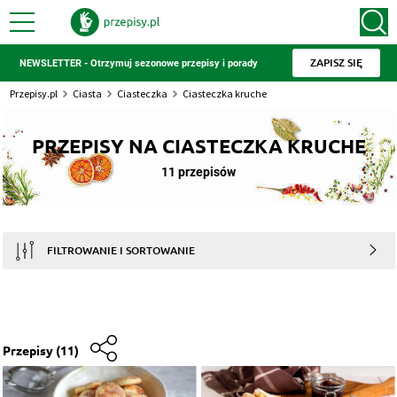
ZAPISZ SIĘ
NEWSLETTER - Otrzymuj sezonowe przepisy i porady
Przepisy.pl
Ciasta
Ciasteczka
Ciasteczka kruche
PRZEPISY NA CIASTECZKA KRUCHE
11 przepisów
FILTROWANIE I SORTOWANIE
Przepisy
(11)