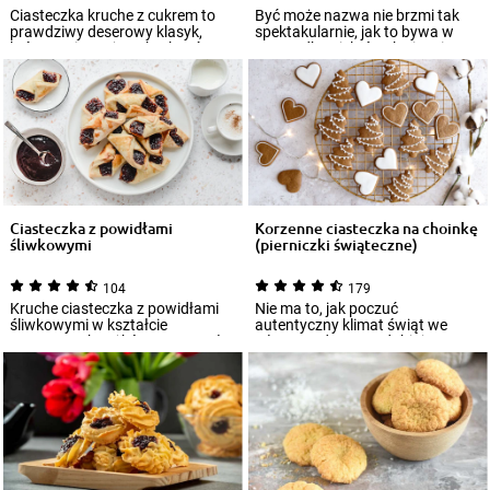
Ciasteczka kruche z cukrem to
Być może nazwa nie brzmi tak
prawdziwy deserowy klasyk,
spektakularnie, jak to bywa w
którego nie może zabraknąć w
przypadku niektórych ciast i
żadnym domu...
tortów, a...
Ciasteczka z powidłami
Korzenne ciasteczka na choinkę
śliwkowymi
(pierniczki świąteczne)
104
179
Kruche ciasteczka z powidłami
Nie ma to, jak poczuć
śliwkowymi w kształcie
autentyczny klimat świąt we
apetycznych rożków to pomysł
własnym domu, ozdabiając
na nieskompliko...
choinkę kolorowymi dek...