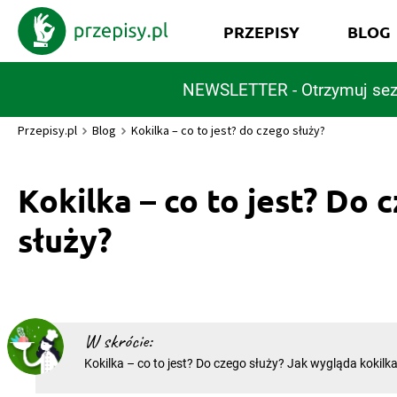
PRZEPISY
BLOG
NEWSLETTER - Otrzymuj sez
Przepisy.pl
Blog
Kokilka – co to jest? do czego służy?
Kokilka – co to jest? Do 
służy?
W skrócie:
Kokilka – co to jest? Do czego służy? Jak wygląda kokilka
czego służy? To niewielkie naczynie doskonale znosi zaró
bardzo niskie temperatury, dlatego w kuchni można je w