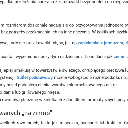
rzypadku przełożenia naczynia z zamrażarki bezpośrednio do rozgrza
kim rozmiarom doskonale nadają się do przygotowania jednoporcjow
ez potrzeby przekładania ich na inne naczynia. W kokilkach szybko
wa, tarty ser oraz kawałki mięsa, jak np.
zapiekanka z jarmużem, dy
 ciasta i wypełnione soczystym nadzieniem. Takie dania jak
ziemnia
jlepiej smakują w towarzystwie świeżego, chrupiącego pieczywa lu
ystencji.
Suflet podstawowy
można wzbogacić o różne dodatki, np.
ny przed podaniem cienką warstwą skarmelizowanego cukru.
 dania lub grillowanego mięsa.
nnych owoców) pieczone w kokilkach z dodatkiem aromatycznych przyp
ywanych „na zimno”
elkich rozmiarach, takie jak miseczka, pucharek lub kokilka. 