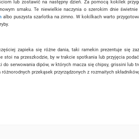
iom lub zostawić na następny dzień. Za pomocą kokilek przygo
wym smaku. Te niewielkie naczynia o szerokim dnie świetnie m
m
albo puszysta szarlotka na zimno. W kokilkach warto przygoto
ryby.
zęściej zapieka się różne dania, taki ramekin prezentuje się z
 stoi na przeszkodzie, by w trakcie spotkania lub przyjęcia poda
i do serwowania dipów, w których macza się chipsy, grissini lub
 różnorodnych przekąsek przyrządzonych z rozmaitych składników