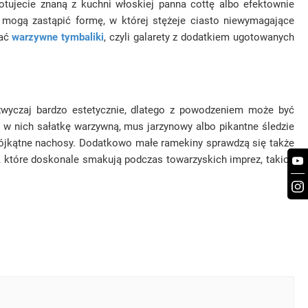
tujecie znaną z kuchni włoskiej panna cottę albo efektownie
ogą zastąpić formę, w której stężeje ciasto niewymagające
wać
warzywne tymbaliki
, czyli galarety z dodatkiem ugotowanych
azwyczaj bardzo estetycznie, dlatego z powodzeniem może być
ć w nich sałatkę warzywną, mus jarzynowy albo pikantne śledzie
 trójkątne nachosy. Dodatkowo małe ramekiny sprawdzą się także
, które doskonale smakują podczas towarzyskich imprez, takich