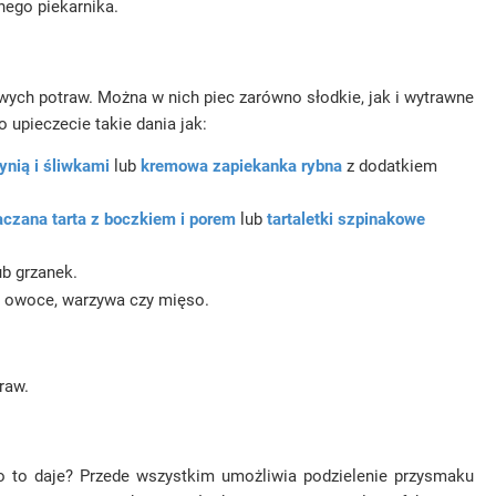
nego piekarnika.
ych potraw. Można w nich piec zarówno słodkie, jak i wytrawne
 upieczecie takie dania jak:
nią i śliwkami
lub
kremowa zapiekanka rybna
z dodatkiem
czana tarta z boczkiem i porem
lub
tartaletki szpinakowe
b grzanek.
: owoce, warzywa czy mięso.
raw.
Co to daje? Przede wszystkim umożliwia podzielenie przysmaku