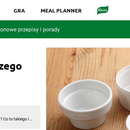
GRA
MEAL PLANNER
onowe przepisy i porady
czego
? Co to takiego i do
wno wysokie, jak i
ykorzystywać na