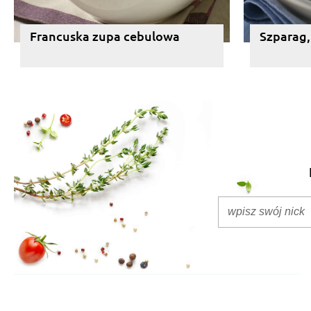
Francuska zupa cebulowa
Szparag,