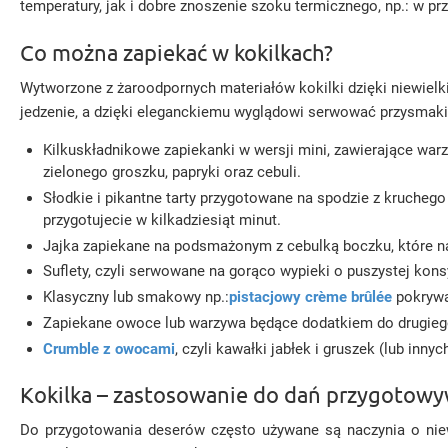
temperatury, jak i dobre znoszenie szoku termicznego, np.: w p
Co można zapiekać w kokilkach?
Wytworzone z żaroodpornych materiałów kokilki dzięki niewiel
jedzenie, a dzięki eleganckiemu wyglądowi serwować przysmaki b
Kilkuskładnikowe zapiekanki w wersji mini, zawierające warzy
zielonego groszku, papryki oraz cebuli.
Słodkie i pikantne tarty przygotowane na spodzie z kruchego
przygotujecie w kilkadziesiąt minut.
Jajka zapiekane na podsmażonym z cebulką boczku, które na
Suflety, czyli serwowane na gorąco wypieki o puszystej kons
Klasyczny lub smakowy np.:
pistacjowy crème brûlée
pokrywa
Zapiekane owoce lub warzywa będące dodatkiem do drugiego
Crumble z owocami
, czyli kawałki jabłek i gruszek (lub i
Kokilka – zastosowanie do dań przygotow
Do przygotowania deserów często używane są naczynia o niewi