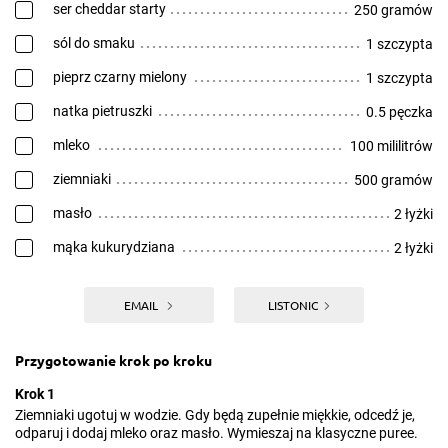
ser cheddar starty
250 gramów
sól do smaku
1 szczypta
pieprz czarny mielony
1 szczypta
natka pietruszki
0.5 pęczka
mleko
100 mililitrów
ziemniaki
500 gramów
masło
2 łyżki
mąka kukurydziana
2 łyżki
EMAIL
LISTONIC
Przygotowanie krok po kroku
Krok 1
Ziemniaki ugotuj w wodzie. Gdy będą zupełnie miękkie, odcedź je,
odparuj i dodaj mleko oraz masło. Wymieszaj na klasyczne puree.