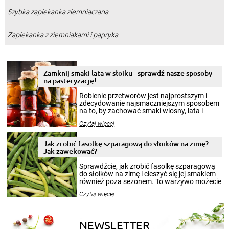
Szybka zapiekanka ziemniaczana
Zapiekanka z ziemniakami i papryka
Zamknij smaki lata w słoiku - sprawdź nasze sposoby
na pasteryzację!
Robienie przetworów jest najprostszym i
zdecydowanie najsmaczniejszym sposobem
na to, by zachować smaki wiosny, lata i
jesieni na dłużej. Można robić setki zdjęć
Czytaj więcej
krajobrazów, by cieszyć nimi oko w sezonie
zimowym, ale to smaczny posiłek pozwoli w
pełni poczuć atmosferę cieplejszych
Jak zrobić fasolkę szparagową do słoików na zimę?
miesięcy. Przygotowanie słoików ze
Jak zawekować?
smakowitą zawartością musi obejmować
patenty, które pozwolą zachować świeżość
Sprawdźcie, jak zrobić fasolkę szparagową
przetworów.
do słoików na zimę i cieszyć się jej smakiem
również poza sezonem. To warzywo możecie
wekować na wiele sposobów. Wykorzystajcie
Czytaj więcej
nasze propozycje!
NEWSLETTER