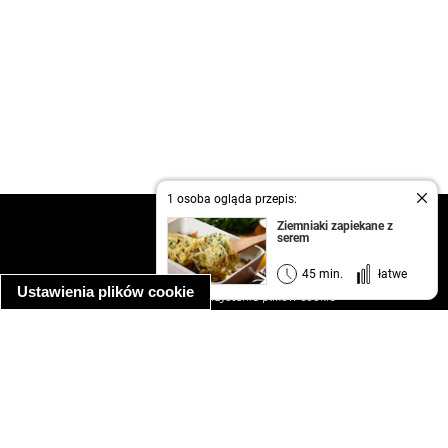
1 osoba ogląda przepis:
kontakt
Ziemniaki zapiekane z
serem
regulamin
informacja o prywatności
45 min.
łatwe
Ustawienia plików cookie
informacja o wykorzystaniu plików cookie
ułatwienia dostępu
Najpopularniejsze przepisy
spaghetti bolognese
makaron z kurczakiem w sosie śmietanowym