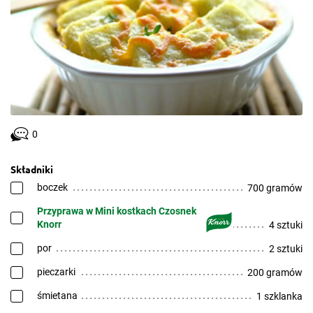
0
Składniki
boczek
700 gramów
Przyprawa w Mini kostkach Czosnek
Knorr
4 sztuki
por
2 sztuki
pieczarki
200 gramów
śmietana
1 szklanka