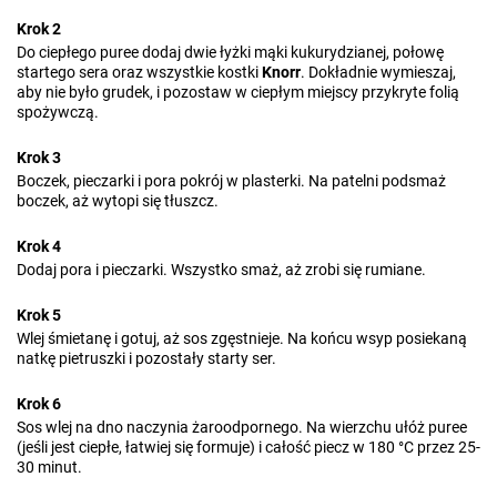
Krok 2
Do ciepłego puree dodaj dwie łyżki mąki kukurydzianej, połowę
startego sera oraz wszystkie kostki
Knorr
. Dokładnie wymieszaj,
aby nie było grudek, i pozostaw w ciepłym miejscy przykryte folią
spożywczą.
Krok 3
Boczek, pieczarki i pora pokrój w plasterki. Na patelni podsmaż
boczek, aż wytopi się tłuszcz.
Krok 4
Dodaj pora i pieczarki. Wszystko smaż, aż zrobi się rumiane.
Krok 5
Wlej śmietanę i gotuj, aż sos zgęstnieje. Na końcu wsyp posiekaną
natkę pietruszki i pozostały starty ser.
Krok 6
Sos wlej na dno naczynia żaroodpornego. Na wierzchu ułóż puree
(jeśli jest ciepłe, łatwiej się formuje) i całość piecz w 180 °C przez 25-
30 minut.