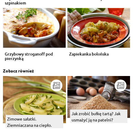
szpinakiem
Grzybowy stroganoff pod
Zapiekanka bolońska
pierzynką
Zobacz również
Jak zrobić bułkę tartą? Jak
Zimowe sałatki.
usmażyć ją na patelni?
Ziemniaczana na ciepło.