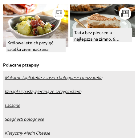
Tarta bez pieczenia –
najlepsza na zimno. 6
Królowa letnich przyjęć –
pysznych, owocowych
sałatka ziemniaczana
propozycji
Polecane przepisy
Makaron tagliatelle z sosem bolognese i mozzarellą
Kanapki z pastą jajeczną ze szczypiorkiem
Lasagne
Spaghetti bolognese
Klasyczny Mac’n Cheese