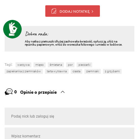
DODAJ NOTATKĘ
Dobra rada:
Aby natka z pietruszki dłużej zachowała świeżość, opłucz ją, ułóż na
ręczniku papierowym, włóż do woreczka foliowego i umieśc w lodówce.
Tagi:
warzywa
mięso
śmietana
por
pieczarki
zapiekanka z ziemniaków
tarta wytrawna
ciasta
ziemniaki
z grzybami
0
Opinie o przepisie