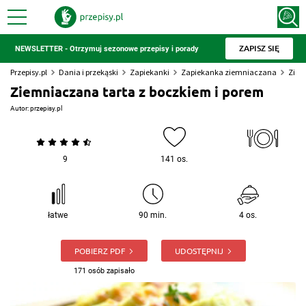
ZAPISZ SIĘ
NEWSLETTER - Otrzymuj sezonowe przepisy i porady
Przepisy.pl
Dania i przekąski
Zapiekanki
Zapiekanka ziemniaczana
Ziem
Ziemniaczana tarta z boczkiem i porem
Autor:
przepisy.pl
9
141 os.
łatwe
90 min.
4 os.
POBIERZ PDF
UDOSTĘPNIJ
171 osób zapisało