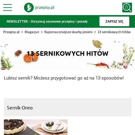
ZAPISZ SIĘ
NEWSLETTER - Otrzymuj sezonowe przepisy i porady
Przepisy.pl
Magazyn
Najsmaczniejsze skarby jesieni
13 sernikowych hitów
13 SERNIKOWYCH HITÓW
Lubisz sernik? Możesz przygotować go aż na 13 sposobów!
Sernik Oreo