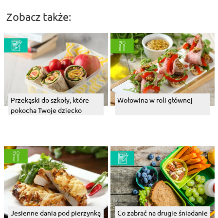
Zobacz także:
Przekąski do szkoły, które
Wołowina w roli głównej
pokocha Twoje dziecko
Jesienne dania pod pierzynką
Co zabrać na drugie śniadanie