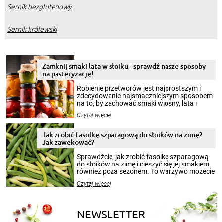
Sernik bezglutenowy
Sernik królewski
Zamknij smaki lata w słoiku - sprawdź nasze sposoby
na pasteryzację!
Robienie przetworów jest najprostszym i
zdecydowanie najsmaczniejszym sposobem
na to, by zachować smaki wiosny, lata i
jesieni na dłużej. Można robić setki zdjęć
Czytaj więcej
krajobrazów, by cieszyć nimi oko w sezonie
zimowym, ale to smaczny posiłek pozwoli w
pełni poczuć atmosferę cieplejszych
Jak zrobić fasolkę szparagową do słoików na zimę?
miesięcy. Przygotowanie słoików ze
Jak zawekować?
smakowitą zawartością musi obejmować
patenty, które pozwolą zachować świeżość
Sprawdźcie, jak zrobić fasolkę szparagową
przetworów.
do słoików na zimę i cieszyć się jej smakiem
również poza sezonem. To warzywo możecie
wekować na wiele sposobów. Wykorzystajcie
Czytaj więcej
nasze propozycje!
NEWSLETTER