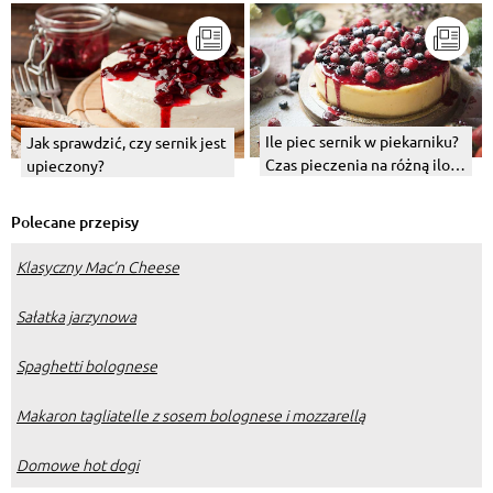
Ile piec sernik w piekarniku?
Jak sprawdzić, czy sernik jest
Czas pieczenia na różną ilość
upieczony?
sera.
Polecane przepisy
Klasyczny Mac’n Cheese
Sałatka jarzynowa
Spaghetti bolognese
Makaron tagliatelle z sosem bolognese i mozzarellą
Domowe hot dogi