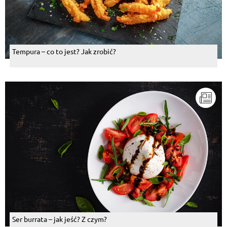
Tempura – co to jest? Jak zrobić?
Ser burrata – jak jeść? Z czym?