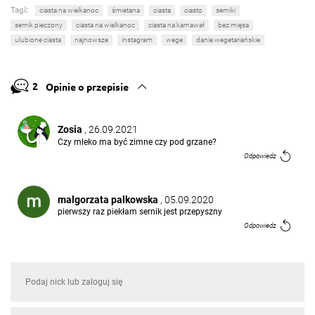
Tagi:
ciasta na wielkanoc
śmietana
ciasta
ciasto
serniki
sernik pieczony
ciasta na wielkanoc
ciasta na karnawał
bez mięsa
ulubione ciasta
najnowsze
instagram
wege
danie wegetariańskie
2
Opinie o przepisie
Zosia
, 26.09.2021
Czy mleko ma być zimne czy pod grzane?
Odpowiedz
malgorzata palkowska
, 05.09.2020
pierwszy raz piekłam sernik jest przepyszny
Odpowiedz