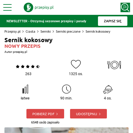
ZAPISZ SIĘ
NEWSLETTER - Otrzymuj sezonowe przepisy i porady
Przepisy.pl
Ciasta
Serniki
Serniki pieczone
Sernik kokosowy
Sernik kokosowy
NOWY PRZEPIS
Autor:
przepisy.pl
263
1325 os.
łatwe
90 min.
4 os.
POBIERZ PDF
UDOSTĘPNIJ
6548 osób zapisało