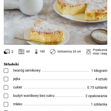
Przelicznik
2
60
180
tortownica 24 cm
miar i wag
Składniki
twaróg sernikowy
1 kilogram
jajka
4 sztuki
cukier
0.75 szklanki
budyń waniliowy bez cukru
2 opakowania
mleko
1 szklanka