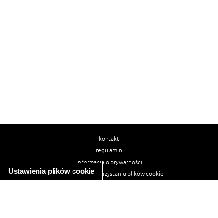
kontakt
regulamin
informacja o prywatności
Ustawienia plików cookie
informacja o wykorzystaniu plików cookie
ułatwienia dostępu
Najpopularniejsze przepisy