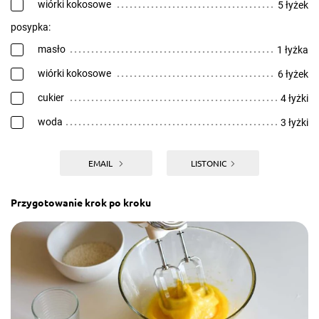
wiórki kokosowe
5 łyżek
posypka:
masło
1 łyżka
wiórki kokosowe
6 łyżek
cukier
4 łyżki
woda
3 łyżki
EMAIL
LISTONIC
Przygotowanie krok po kroku