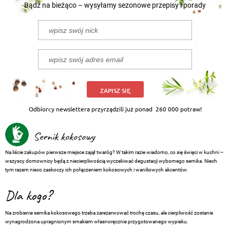
Bądź na bieżąco – wysyłamy sezonowe przepisy i porady
ZAPISZ SIĘ
Odbiorcy newslettera przyrządzili już ponad
260 000 potraw!
Sernik kokosowy
Na liście zakupów pierwsze miejsce zajął twaróg? W takim razie wiadomo, co się święci w kuchni –
wszyscy domownicy będą z niecierpliwością wyczekiwać degustacji wybornego sernika. Niech
tym razem nieco zaskoczy ich połączeniem kokosowych i waniliowych akcentów.
Dla kogo?
Na zrobienie sernika kokosowego trzeba zarezerwować trochę czasu, ale cierpliwość zostanie
wynagrodzona upragnionym smakiem własnoręcznie przygotowanego wypieku.