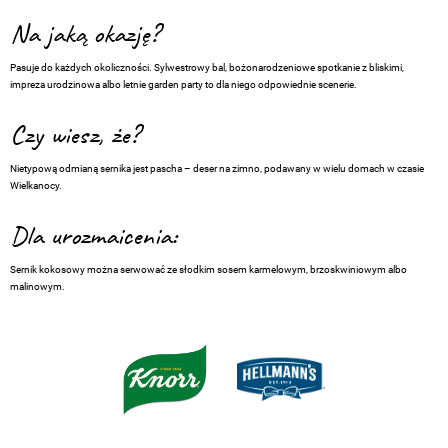
Na jaką okazję?
Pasuje do każdych okoliczności. Sylwestrowy bal, bożonarodzeniowe spotkanie z bliskimi,
impreza urodzinowa albo letnie garden party to dla niego odpowiednie scenerie.
Czy wiesz, że?
Nietypową odmianą sernika jest pascha – deser na zimno, podawany w wielu domach w czasie
Wielkanocy.
Dla urozmaicenia:
Sernik kokosowy można serwować ze słodkim sosem karmelowym, brzoskwiniowym albo
malinowym.