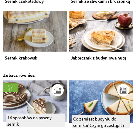
Sernik czekoladowy
Sernik ze śliwkami i kruszonką
Sernik krakowski
Jabłecznik z budyniową nutą
Zobacz również
16 sposobów na pyszny
Co zamiast budyniu do
sernik
sernika? Czym go zastąpić?