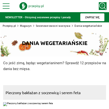
ZAPISZ SIĘ
NEWSLETTER - Otrzymuj sezonowe przepisy i porady
Przepisy.pl
Magazyn
Sezonowe owoce i warzywa
Dania wegetariańskie
DANIA WEGETARIAŃSKIE
Co jeść zimą, będąc wegetarianinem? Sprawdź 12 przepisów na
dania bez mięsa.
Pieczony bakłażan z soczewicą i serem feta