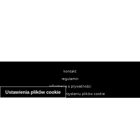
kontakt
regulamin
informacja o prywatności
Ustawienia plików cookie
informacja o wykorzystaniu plików cookie
ułatwienia dostępu
Najpopularniejsze przepisy
spaghetti bolognese
makaron z kurczakiem w sosie śmietanowym