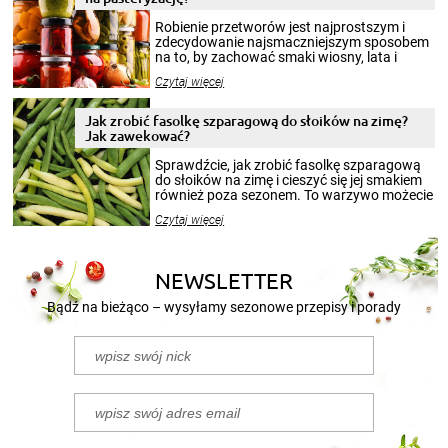
Robienie przetworów jest najprostszym i
zdecydowanie najsmaczniejszym sposobem
na to, by zachować smaki wiosny, lata i
jesieni na dłużej. Można robić setki zdjęć
Czytaj więcej
krajobrazów, by cieszyć nimi oko w sezonie
zimowym, ale to smaczny posiłek pozwoli w
pełni poczuć atmosferę cieplejszych
Jak zrobić fasolkę szparagową do słoików na zimę?
miesięcy. Przygotowanie słoików ze
Jak zawekować?
smakowitą zawartością musi obejmować
patenty, które pozwolą zachować świeżość
Sprawdźcie, jak zrobić fasolkę szparagową
przetworów.
do słoików na zimę i cieszyć się jej smakiem
również poza sezonem. To warzywo możecie
wekować na wiele sposobów. Wykorzystajcie
Czytaj więcej
nasze propozycje!
NEWSLETTER
Bądź na bieżąco – wysyłamy sezonowe przepisy i porady