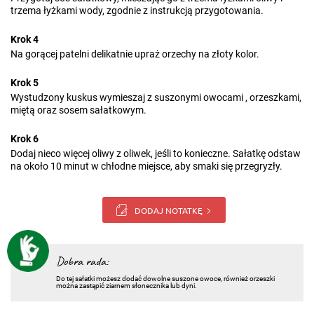
trzema łyżkami wody, zgodnie z instrukcją przygotowania.
Krok 4
Na gorącej patelni delikatnie upraż orzechy na złoty kolor.
Krok 5
Wystudzony kuskus wymieszaj z suszonymi owocami , orzeszkami,
miętą oraz sosem sałatkowym.
Krok 6
Dodaj nieco więcej oliwy z oliwek, jeśli to konieczne. Sałatkę odstaw
na około 10 minut w chłodne miejsce, aby smaki się przegryzły.
DODAJ NOTATKĘ
Dobra rada:
Do tej sałatki możesz dodać dowolne suszone owoce, również orzeszki
można zastąpić ziarnem słonecznika lub dyni.