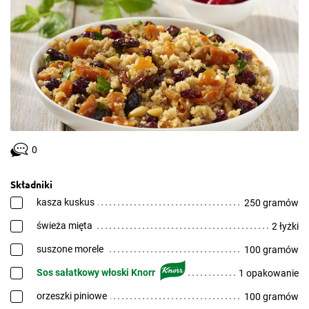
0
Składniki
kasza kuskus
250 gramów
świeża mięta
2 łyżki
suszone morele
100 gramów
Sos sałatkowy włoski Knorr
1 opakowanie
orzeszki piniowe
100 gramów