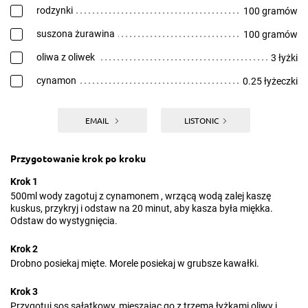
rodzynki
100 gramów
suszona żurawina
100 gramów
oliwa z oliwek
3 łyżki
cynamon
0.25 łyżeczki
EMAIL
LISTONIC
Przygotowanie krok po kroku
Krok 1
500ml wody zagotuj z cynamonem , wrzącą wodą zalej kaszę
kuskus, przykryj i odstaw na 20 minut, aby kasza była miękka.
Odstaw do wystygnięcia.
Krok 2
Drobno posiekaj mięte. Morele posiekaj w grubsze kawałki.
Krok 3
Przygotuj sos sałatkowy, mieszając go z trzema łyżkami oliwy i