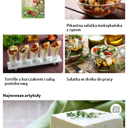
Pikantna sałatka meksykańska
z ryżem
Tortille z kurczakiem i salsą
Sałatka w słoiku do pracy
pomidorową
Najnowsze artykuły