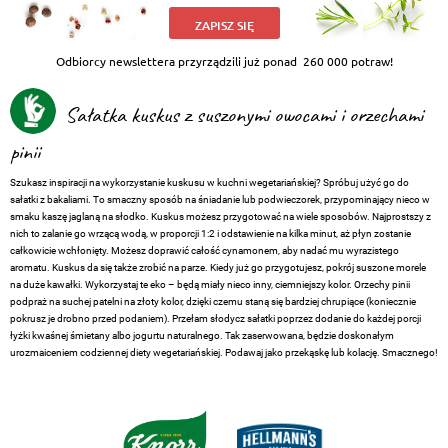
ZAPISZ SIĘ
Odbiorcy newslettera przyrządzili już ponad
260 000 potraw!
Sałatka kuskus z suszonymi owocami i orzechami
pinii
Szukasz inspiracji na wykorzystanie kuskusu w kuchni wegetariańskiej? Spróbuj użyć go do
sałatki z bakaliami. To smaczny sposób na śniadanie lub podwieczorek, przypominający nieco w
smaku kaszę jaglaną na słodko. Kuskus możesz przygotować na wiele sposobów. Najprostszy z
nich to zalanie go wrzącą wodą, w proporcji 1:2 i odstawienie na kilka minut, aż płyn zostanie
całkowicie wchłonięty. Możesz doprawić całość cynamonem, aby nadać mu wyrazistego
aromatu. Kuskus da się także zrobić na parze. Kiedy już go przygotujesz, pokrój suszone morele
na duże kawałki. Wykorzystaj te eko – będą miały nieco inny, ciemniejszy kolor. Orzechy pinii
podpraż na suchej patelni na złoty kolor, dzięki czemu staną się bardziej chrupiące (koniecznie
pokrusz je drobno przed podaniem). Przełam słodycz sałatki poprzez dodanie do każdej porcji
łyżki kwaśnej śmietany albo jogurtu naturalnego. Tak zaserwowana, będzie doskonałym
urozmaiceniem codziennej diety wegetariańskiej. Podawaj jako przekąskę lub kolację. Smacznego!