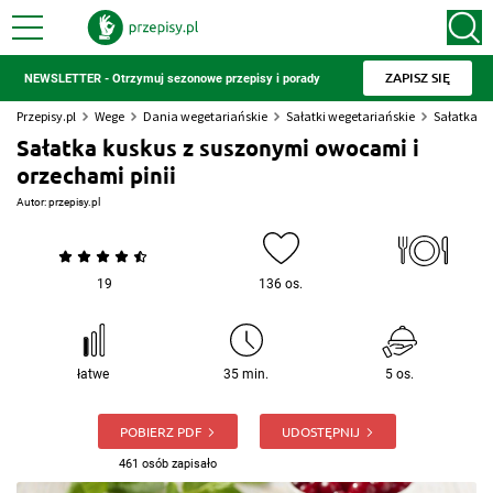
ZAPISZ SIĘ
NEWSLETTER - Otrzymuj sezonowe przepisy i porady
Przepisy.pl
Wege
Dania wegetariańskie
Sałatki wegetariańskie
Sałatka k
Sałatka kuskus z suszonymi owocami i
orzechami pinii
Autor:
przepisy.pl
19
136 os.
łatwe
35 min.
5 os.
POBIERZ PDF
UDOSTĘPNIJ
461 osób zapisało