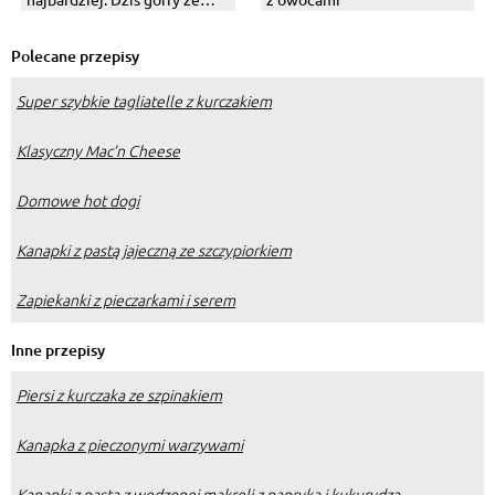
szpinakiem i suszonymi
pomidorami.
Polecane przepisy
Super szybkie tagliatelle z kurczakiem
Klasyczny Mac’n Cheese
Domowe hot dogi
Kanapki z pastą jajeczną ze szczypiorkiem
Zapiekanki z pieczarkami i serem
Inne przepisy
Piersi z kurczaka ze szpinakiem
Kanapka z pieczonymi warzywami
Kanapki z pastą z wędzonej makreli z papryką i kukurydzą