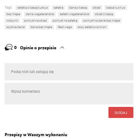
Tagi:
sałatka z kaszą kuskus
sałatka
dania z kaszą
obiad
kasza kus kus
bez mięsa
dania wegetariańskie
sałatki wegetariańskie
obiad z kaszą
rodzynki
pomysł na obiad
pomysł na sałatkę
pomysł na danie bez mięsa
szybkie danie
danie bez mięsa
feed wege
sosy sałatkowe knorr
0
Opinie o przepisie
DODAJ
Przepisy w Waszym wykonaniu