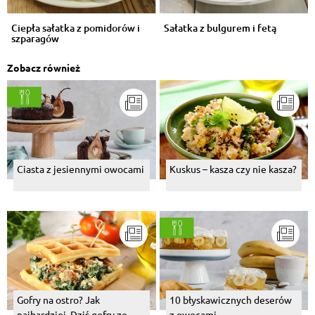
Ciepła sałatka z pomidorów i
Sałatka z bulgurem i fetą
szparagów
Zobacz również
Ciasta z jesiennymi owocami
Kuskus – kasza czy nie kasza?
Gofry na ostro? Jak
10 błyskawicznych deserów
najbardziej. Dziś gofry ze
z owocami