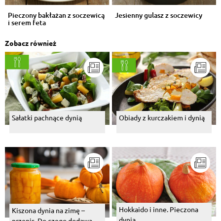
Pieczony bakłażan z soczewicą
Jesienny gulasz z soczewicy
i serem feta
Zobacz również
Sałatki pachnące dynią
Obiady z kurczakiem i dynią
Hokkaido i inne. Pieczona
Kiszona dynia na zimę –
dynia.
przepis. Do czego dodawać?