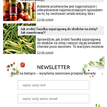
Robienie przetworów jest najprostszym i
zdecydowanie najsmaczniejszym sposobem
na to, by zachować smaki wiosny, lata i
jesieni na dłużej. Można robić setki zdjęć
Czytaj więcej
krajobrazów, by cieszyć nimi oko w sezonie
zimowym, ale to smaczny posiłek pozwoli w
pełni poczuć atmosferę cieplejszych
Jak zrobić fasolkę szparagową do słoików na zimę?
miesięcy. Przygotowanie słoików ze
Jak zawekować?
smakowitą zawartością musi obejmować
patenty, które pozwolą zachować świeżość
Sprawdźcie, jak zrobić fasolkę szparagową
przetworów.
do słoików na zimę i cieszyć się jej smakiem
również poza sezonem. To warzywo możecie
wekować na wiele sposobów. Wykorzystajcie
Czytaj więcej
nasze propozycje!
NEWSLETTER
Bądź na bieżąco – wysyłamy sezonowe przepisy i porady