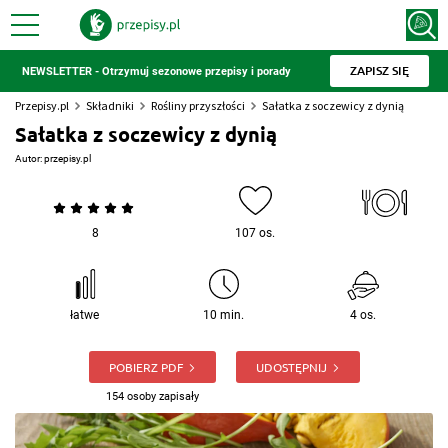
ZAPISZ SIĘ
NEWSLETTER - Otrzymuj sezonowe przepisy i porady
Przepisy.pl
Składniki
Rośliny przyszłości
Sałatka z soczewicy z dynią
Sałatka z soczewicy z dynią
Autor:
przepisy.pl
8
107 os.
łatwe
10 min.
4 os.
POBIERZ PDF
UDOSTĘPNIJ
154 osoby zapisały