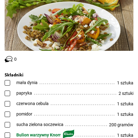
0
Składniki
mała dynia
1 sztuka
papryka
2 sztuki
czerwona cebula
1 sztuka
pomidor
1 sztuka
sucha zielona soczewica
200 gramów
Bulion warzywny Knorr
1 sztuka