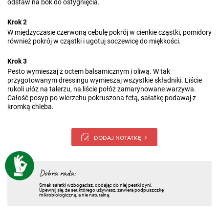
odstaw na bok do ostygnięcia.
Krok 2
W międzyczasie czerwoną cebulę pokrój w cienkie cząstki, pomidory
również pokrój w cząstki i ugotuj soczewicę do miękkości.
Krok 3
Pesto wymieszaj z octem balsamicznym i oliwą. W tak
przygotowanym dressingu wymieszaj wszystkie składniki. Liście
rukoli ułóż na talerzu, na liście połóż zamarynowane warzywa.
Całość posyp po wierzchu pokruszona fetą, sałatkę podawaj z
kromką chleba.
DODAJ NOTATKĘ
Dobra rada:
Smak sałatki wzbogacisz, dodając do niej pestki dyni.
Upewnij się, że ser, którego używasz, zawiera podpuszczkę
mikrobiologiczną, a nie naturalną.