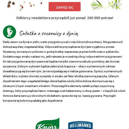
ZAPISZ SIĘ
Odbiorcy newslettera przyrządzili już ponad
260 000 potraw!
Sałatka z soczewicy z dynią
Kiedy sezon na dynię w pełni, warto przygotowywać z niej różnorodne potrawy. Mogą stanowić
dobrą bazę diety wegetariańskiej. Odpowiednie przyrządzenie dyni jest wyjątkowo proste.
Wystarczy, że warzywo pokroisz w grubą kostkę i zapieczesz je przez krótki czas w piekarniku.
Dodatkowego smaku nadasz mu, jeśli natrzesz je wcześniej oliwą i odpowiednimi przyprawami.
Do tak przygotowanej dyni pasować będzie nie tylko czerwona cebula i pomidory, ale również
soczewica. Dobrym wyborem będzie zielona lub brązowa – obie z wymienionych odmian
charakteryzują się bowiem tym, że nie rozpadają się w trakcie gotowania. Oprócz wymienionych
składników, wybierz również wyrazisty w smaku ser feta i słodką czerwoną paprykę. Udanym
dopełnieniem tego wegetariańskiego dania będzie rukola, która dobrze skomponuje się z
obranymi z łupin orzechami włoskimi. Poszczególne elementy sałatki połącz za pomocą
dresingu, który przyrządzisz łatwo, mieszając ocet balsamiczny z oliwą i pesto – z bazylii lub rukoli.
Gotowe danie serwuj z dowolnymi dodatkami, sprawdzi się np. kasza gryczana. Przyrządź
koniecznie tę kolorową sałatkę jako dopełnienie