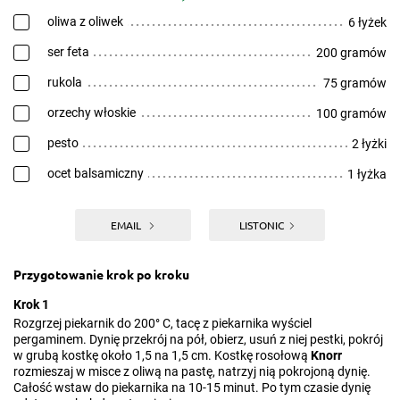
oliwa z oliwek
6 łyżek
ser feta
200 gramów
rukola
75 gramów
orzechy włoskie
100 gramów
pesto
2 łyżki
ocet balsamiczny
1 łyżka
EMAIL
LISTONIC
Przygotowanie krok po kroku
Krok 1
Rozgrzej piekarnik do 200° C, tacę z piekarnika wyściel
pergaminem. Dynię przekrój na pół, obierz, usuń z niej pestki, pokrój
w grubą kostkę około 1,5 na 1,5 cm. Kostkę rosołową
Knorr
rozmieszaj w misce z oliwą na pastę, natrzyj nią pokrojoną dynię.
Całość wstaw do piekarnika na 10-15 minut. Po tym czasie dynię