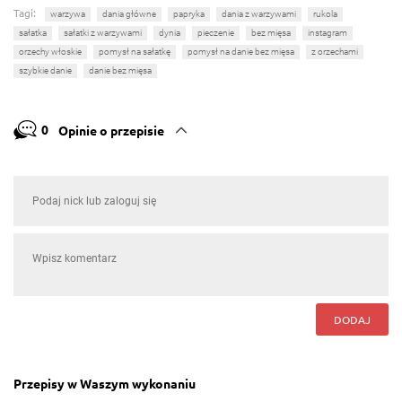
Tagi:
warzywa
dania główne
papryka
dania z warzywami
rukola
sałatka
sałatki z warzywami
dynia
pieczenie
bez mięsa
instagram
orzechy włoskie
pomysł na sałatkę
pomysł na danie bez mięsa
z orzechami
szybkie danie
danie bez mięsa
0
Opinie o przepisie
DODAJ
Przepisy w Waszym wykonaniu