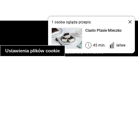
1 osoba ogląda przepis:
kontakt
Ciasto Ptasie Mleczko
regulamin
informacja o prywatności
45 min.
łatwe
Ustawienia plików cookie
informacja o wykorzystaniu plików cookie
ułatwienia dostępu
Najpopularniejsze przepisy
spaghetti bolognese
makaron z kurczakiem w sosie śmietanowym
kanapka z indykiem
ratatouille
lahmacun
mac and cheese
zupa minestrone