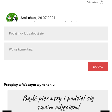
Odpowiedz
Ami-chan
, 26.07.2021
Być może to oczywiste ale nie jestem bardzo
doświadczonym cukiernikiem - jakiej śmietany tu
używamy?
Odpowiedz
Odpowiedzi (3)
Marta
, 15.03.2021
Ciasto zrobiłam dokładnie wedle przepisu, wyszło
przepyszne, wszystkim smakowało :)
DODAJ
Odpowiedz
Przepisy w Waszym wykonaniu