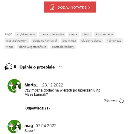
DODAJ NOTATKĘ
Tagi:
szybkie ciasto
dania z piekarnika
ciasta
ciasto
kruche ciasta
ciasta z kremem
ciasta na karnawał
bez mięsa
ulubione ciasta
najnowsze
wege
danie wegetariańskie
ciasta do herbaty
8
Opinie o przepisie
Marta...
, 23.12.2022
Czy można dodać na wierzch po upieczeniu np.
Masę kajmak?
Odpowiedz
Odpowiedzi (1)
mag
, 07.04.2022
Super!