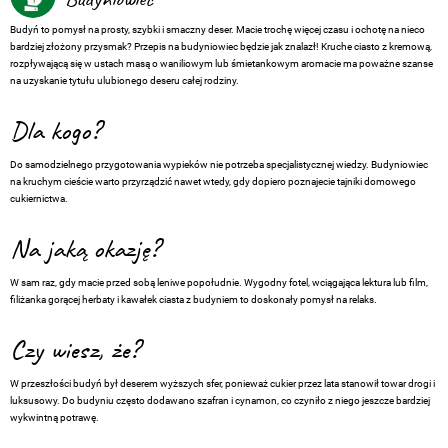
Budyń to pomysł na prosty, szybki i smaczny deser. Macie trochę więcej czasu i ochotę na nieco
bardziej złożony przysmak? Przepis na budyniowiec będzie jak znalazł! Kruche ciasto z kremową,
rozpływającą się w ustach masą o waniliowym lub śmietankowym aromacie ma poważne szanse
na uzyskanie tytułu ulubionego deseru całej rodziny.
Dla kogo?
Do samodzielnego przygotowania wypieków nie potrzeba specjalistycznej wiedzy. Budyniowiec
na kruchym cieście warto przyrządzić nawet wtedy, gdy dopiero poznajecie tajniki domowego
cukiernictwa.
Na jaką okazję?
W sam raz, gdy macie przed sobą leniwe popołudnie. Wygodny fotel, wciągająca lektura lub film,
filiżanka gorącej herbaty i kawałek ciasta z budyniem to doskonały pomysł na relaks.
Czy wiesz, że?
W przeszłości budyń był deserem wyższych sfer, ponieważ cukier przez lata stanowił towar drogi i
luksusowy. Do budyniu często dodawano szafran i cynamon, co czyniło z niego jeszcze bardziej
wykwintną potrawę.