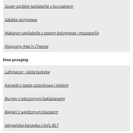
Super szybkie tagliatelle z kurczakiem
Sałatka jarzynowa
Makaron tagliatelle z sosem bolognese i mozzarellą
Klasyczny Mac’n Cheese
Inne przepisy
Lahmacun - pizza turecka
Kanapki z pastą czosnkową i ziołami
Burger z pieczonymi bakłażanami
Bajgiel z wędzonym łososiem
Wegańska kanapka z tofu BLT