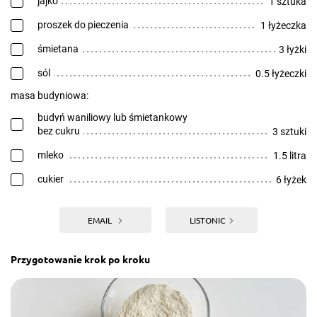
jajko
1 sztuka
proszek do pieczenia
1 łyżeczka
śmietana
3 łyżki
sól
0.5 łyżeczki
masa budyniowa:
budyń waniliowy lub śmietankowy
bez cukru
3 sztuki
mleko
1.5 litra
cukier
6 łyżek
EMAIL
LISTONIC
Przygotowanie krok po kroku