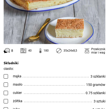
Przelicznik
8
40
180
35x24x8,5
miar i wag
Składniki
ciasto:
mąka
3 szklanki
masło
150 gramów
cukier
0.75 szklanki
żółtka
3 sztuki