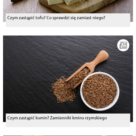
Czym zastąpić tofu? Co sprawdzi się zamiast niego?
Czym zastąpić kumin? Zamienniki kminu rzymskiego