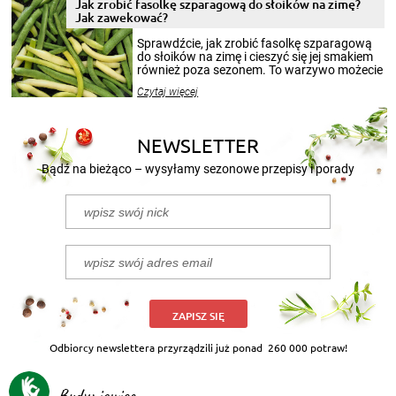
pełni poczuć atmosferę cieplejszych
Jak zrobić fasolkę szparagową do słoików na zimę?
miesięcy. Przygotowanie słoików ze
Jak zawekować?
smakowitą zawartością musi obejmować
patenty, które pozwolą zachować świeżość
Sprawdźcie, jak zrobić fasolkę szparagową
przetworów.
do słoików na zimę i cieszyć się jej smakiem
również poza sezonem. To warzywo możecie
wekować na wiele sposobów. Wykorzystajcie
Czytaj więcej
nasze propozycje!
NEWSLETTER
Bądź na bieżąco – wysyłamy sezonowe przepisy i porady
ZAPISZ SIĘ
Odbiorcy newslettera przyrządzili już ponad
260 000 potraw!
Budyniowiec