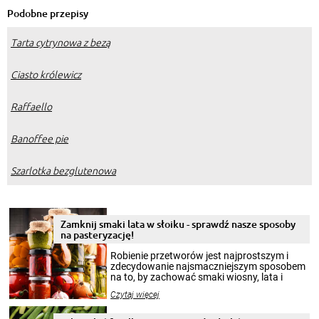
Podobne przepisy
Tarta cytrynowa z bezą
Ciasto królewicz
Raffaello
Banoffee pie
Szarlotka bezglutenowa
Zamknij smaki lata w słoiku - sprawdź nasze sposoby
na pasteryzację!
Robienie przetworów jest najprostszym i
zdecydowanie najsmaczniejszym sposobem
na to, by zachować smaki wiosny, lata i
jesieni na dłużej. Można robić setki zdjęć
Czytaj więcej
krajobrazów, by cieszyć nimi oko w sezonie
zimowym, ale to smaczny posiłek pozwoli w