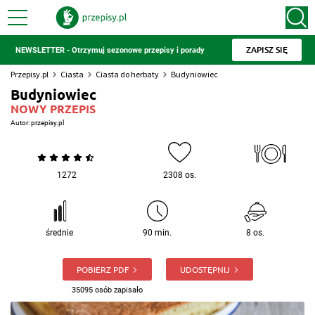
ZAPISZ SIĘ
NEWSLETTER - Otrzymuj sezonowe przepisy i porady
Przepisy.pl
Ciasta
Ciasta do herbaty
Budyniowiec
Budyniowiec
NOWY PRZEPIS
Autor:
przepisy.pl
1272
2308 os.
średnie
90 min.
8 os.
POBIERZ PDF
UDOSTĘPNIJ
35095 osób zapisało