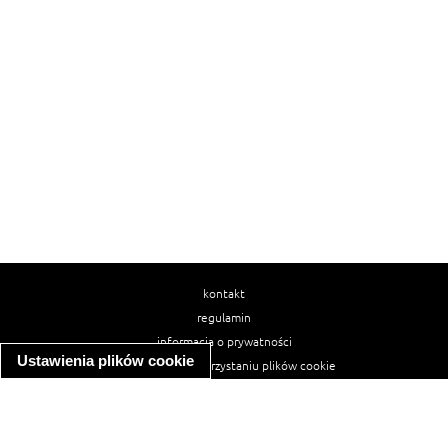
kontakt
regulamin
informacja o prywatności
Ustawienia plików cookie
informacja o wykorzystaniu plików cookie
ułatwienia dostępu
Najpopularniejsze przepisy