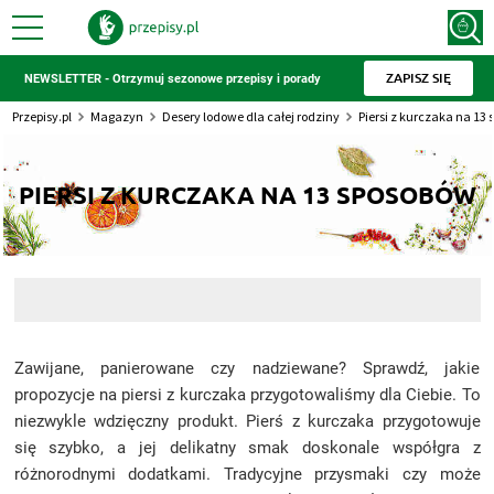
ZAPISZ SIĘ
NEWSLETTER - Otrzymuj sezonowe przepisy i porady
Przepisy.pl
Magazyn
Desery lodowe dla całej rodziny
Piersi z kurczaka na 13
PIERSI Z KURCZAKA NA 13 SPOSOBÓW
Zawijane, panierowane czy nadziewane? Sprawdź, jakie
propozycje na piersi z kurczaka przygotowaliśmy dla Ciebie. To
niezwykle wdzięczny produkt. Pierś z kurczaka przygotowuje
się szybko, a jej delikatny smak doskonale współgra z
różnorodnymi dodatkami. Tradycyjne przysmaki czy może