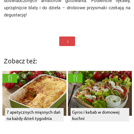
doświadczonych amatorów gotowania. Podwińcie rękawy,
uprzątnijcie blaty i do dzieła – drobiowe przysmaki czekają na
degustację!
Zobacz też:
7 apetycznych mięsnych dań
Gyros i kebab w domowej
na każdy dzień tygodnia
kuchni