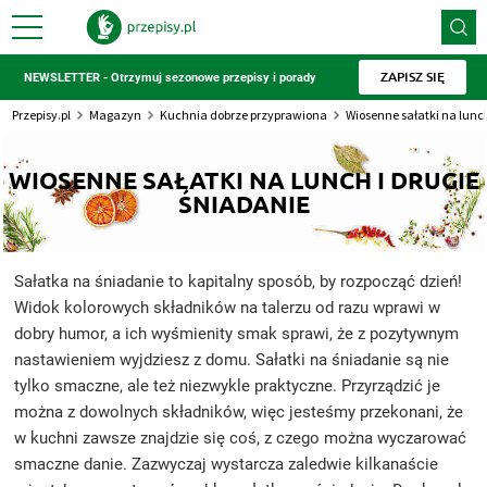
ZAPISZ SIĘ
NEWSLETTER - Otrzymuj sezonowe przepisy i porady
Przepisy.pl
Magazyn
Kuchnia dobrze przyprawiona
Wiosenne sałatki na lunch
WIOSENNE SAŁATKI NA LUNCH I DRUGIE
ŚNIADANIE
Sałatka na śniadanie to kapitalny sposób, by rozpocząć dzień!
Widok kolorowych składników na talerzu od razu wprawi w
dobry humor, a ich wyśmienity smak sprawi, że z pozytywnym
nastawieniem wyjdziesz z domu. Sałatki na śniadanie są nie
tylko smaczne, ale też niezwykle praktyczne. Przyrządzić je
można z dowolnych składników, więc jesteśmy przekonani, że
w kuchni zawsze znajdzie się coś, z czego można wyczarować
smaczne danie. Zazwyczaj wystarcza zaledwie kilkanaście