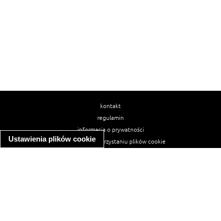
kontakt
regulamin
informacja o prywatności
Ustawienia plików cookie
informacja o wykorzystaniu plików cookie
ułatwienia dostępu
Najpopularniejsze przepisy
spaghetti bolognese
makaron z kurczakiem w sosie śmietanowym
kanapka z indykiem