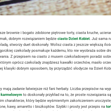
sze brownie i bogato zdobione piętrowe torty, ciasta kruche, ucie
 smak, dobrym rozwiązaniem będzie
ciasto Dzień Kobiet
. Już sama n
oladą, stworzy duet doskonały. Wolisz ciasta z jeszcze większą il
 gorzkiej czekolady posmakuje każdemu, kto nie wyobraża sobie dn
wania. Z przepisem na ciasto z musem czekoladowym poradzi sobie
 którym oprócz czekolady znajdziesz kawałki orzechów, masło orz
zej klasyki dobrym sposobem, by przyrządzić słodycze na Dzień Kob
 mają zadanie łatwiejsze niż fani herbaty. Liczba przepisów na w
o-karmelowym
to doskonały przykład na to, że proste rozwiązania
im charakterze, który będzie wyśmienitym zakończeniem uroczyste
ne, kawy, amaretto i biszkoptów. Szybki i prosty jest przepis na
to