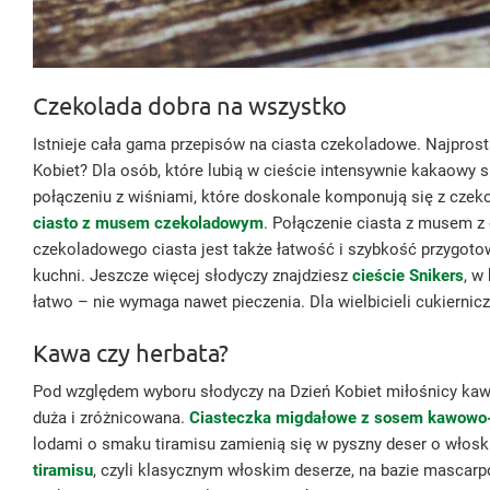
Czekolada dobra na wszystko
Istnieje cała gama przepisów na ciasta czekoladowe. Najprost
Kobiet? Dla osób, które lubią w cieście intensywnie kakaowy
połączeniu z wiśniami, które doskonale komponują się z czek
ciasto z musem czekoladowym
. Połączenie ciasta z musem z
czekoladowego ciasta jest także łatwość i szybkość przygoto
kuchni. Jeszcze więcej słodyczy znajdziesz
cieście Snikers
, w
łatwo – nie wymaga nawet pieczenia. Dla wielbicieli cukiernic
Kawa czy herbata?
Pod względem wyboru słodyczy na Dzień Kobiet miłośnicy kawy
duża i zróżnicowana.
Ciasteczka migdałowe z sosem kawow
lodami o smaku tiramisu zamienią się w pyszny deser o włosk
tiramisu
, czyli klasycznym włoskim deserze, na bazie mascarpo