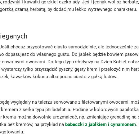
rodzynki i kawałki gorzkiej czekolady. Jeśli jednak wolisz herbatę
gorzką czarną herbatą, by dodać mu lekko wytrawnego charakteru.
bieganych
eśli chcesz przygotować ciasto samodzielnie, ale jednocześnie zal
wo dopasujesz do własnego gustu. Do jabłek będzie bowiem pasował
z dowolnymi owocami. Do tego typu słodyczy na Dzień Kobiet dobrz
wystarczy tylko przyrządzić pyszny, gęsty krem i przełożyć nim herb
czek, kawałków kokosa albo podać ciasto z gałką lodów.
e będą wyglądały na talerzu serwowane z filetowanymi owocami, m
 kremem z serka typu philadelphia. Podane w kolorowych papilotka
or kremu można dowolnie urozmaicać, np. zmieniając grenadinę na s
astka bez kremów, na przykład na
babeczki z jabłkiem i cynamonem
.
zygotowaniu.