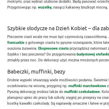
mokrymi, oraz wybrać ulubione dodatki. Będą pasować orzechy, 
Przygotowując np.
wuzetkę
, nasącz kakaowy biszkopt mocną, 
Szybkie słodycze na Dzień Kobiet – dla za
Pieczenie ciast wcale nie musi być czynnością czasochłonną. J
francuskie
z gotowego ciasta to pyszne rozwiązanie, które łat
suszona żurawina.
Ekspresowe ciasto
przyrządzisz natomiast 
Szybko i bez pieczenia? Do przygotowania
budyniowej stefanki
zmiękły przez noc. Do dekoracji użyć można mrożonych porze
Babeczki, muffinki, bezy
Drobne wypieki stwarzają wiele możliwości podania. Świetni
oczekiwaniu na wiosnę, przygotuj np.
muffinki marchewkowe
z
Pyszną dekorację zrobisz także do
muffinki czekoladowe
. Kol
planujesz upiec do pracy lub szkoły, sięgnij po przepisy na ci
kostkę kawałki czekolady. Są naprawdę smaczne i łatwe w pr