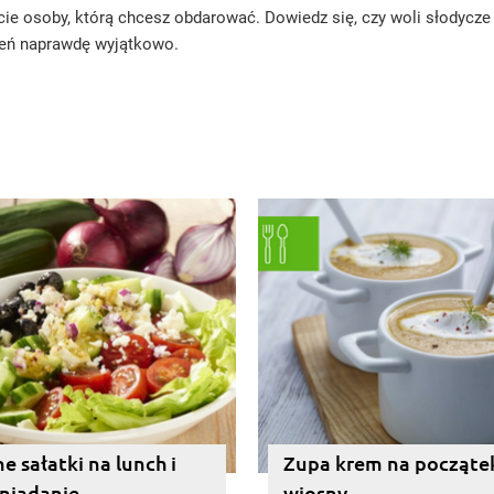
ście osoby, którą chcesz obdarować. Dowiedz się, czy woli słodyc
zień naprawdę wyjątkowo.
 sałatki na lunch i
Zupa krem na począte
śniadanie
wiosny