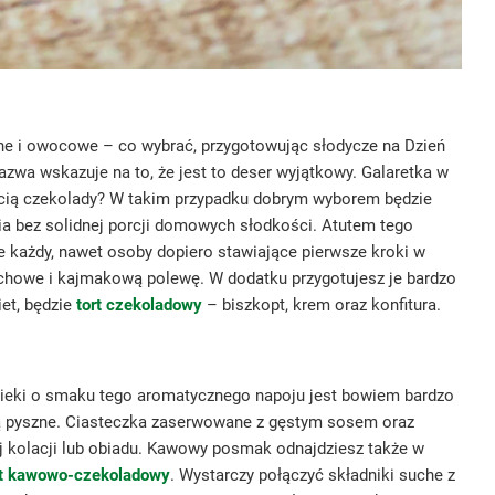
rane i owocowe – co wybrać, przygotowując słodycze na Dzień
azwa wskazuje na to, że jest to deser wyjątkowy. Galaretka w
ością czekolady? W takim przypadku dobrym wyborem będzie
ia bez solidnej porcji domowych słodkości. Atutem tego
 każdy, nawet osoby dopiero stawiające pierwsze kroki w
echowe i kajmakową polewę. W dodatku przygotujesz je bardzo
iet, będzie
tort czekoladowy
– biszkopt, krem oraz konfitura.
ypieki o smaku tego aromatycznego napoju jest bowiem bardzo
 są pyszne. Ciasteczka zaserwowane z gęstym sosem oraz
j kolacji lub obiadu. Kawowy posmak odnajdziesz także w
rt kawowo-czekoladowy
. Wystarczy połączyć składniki suche z