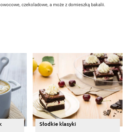
ze owocowe, czekoladowe, a może z domieszką bakalii.
k
Słodkie klasyki