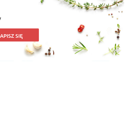
y
APISZ SIĘ