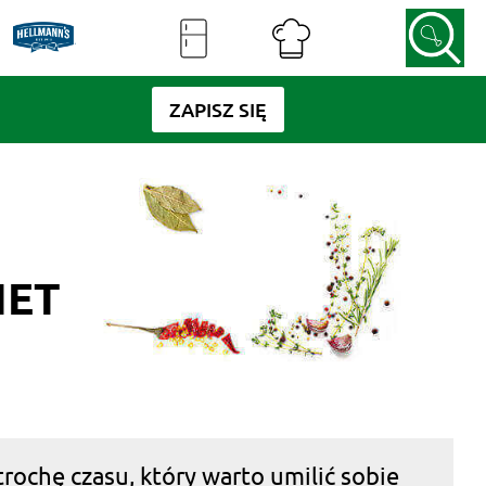
ZAPISZ SIĘ
IET
rochę czasu, który warto umilić sobie