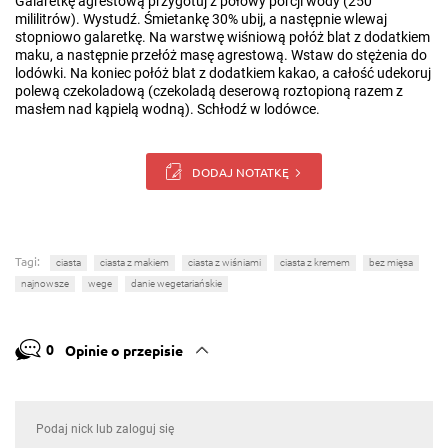
Galaretkę agrestową przygotuj z połowy porcji wody (250
mililitrów). Wystudź. Śmietankę 30% ubij, a następnie wlewaj
stopniowo galaretkę. Na warstwę wiśniową połóż blat z dodatkiem
maku, a następnie przełóż masę agrestową. Wstaw do stężenia do
lodówki. Na koniec połóż blat z dodatkiem kakao, a całość udekoruj
polewą czekoladową (czekoladą deserową roztopioną razem z
masłem nad kąpielą wodną). Schłodź w lodówce.
DODAJ NOTATKĘ
Tagi:
ciasta
ciasta z makiem
ciasta z wiśniami
ciasta z kremem
bez mięsa
najnowsze
wege
danie wegetariańskie
0
Opinie o przepisie