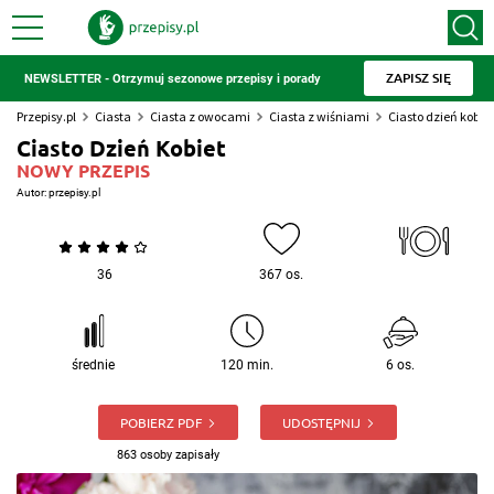
ZAPISZ SIĘ
NEWSLETTER - Otrzymuj sezonowe przepisy i porady
Przepisy.pl
Ciasta
Ciasta z owocami
Ciasta z wiśniami
Ciasto dzień kobiet
Ciasto Dzień Kobiet
NOWY PRZEPIS
Autor:
przepisy.pl
36
367 os.
średnie
120 min.
6 os.
POBIERZ PDF
UDOSTĘPNIJ
863 osoby zapisały