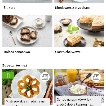
Snikers
Miodowiec z orzechami
Rolada bananowa
Ciasto chałwowe
Zobacz również
Ser do naleśników – jak
Mistrzowskie śniadania na
zrobić dobry twaróg na
każdy dzień