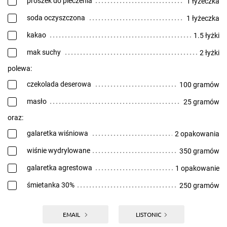
proszek do pieczenia
1 łyżeczka
soda oczyszczona
1 łyżeczka
kakao
1.5 łyżki
mak suchy
2 łyżki
polewa:
czekolada deserowa
100 gramów
masło
25 gramów
oraz:
galaretka wiśniowa
2 opakowania
wiśnie wydrylowane
350 gramów
galaretka agrestowa
1 opakowanie
śmietanka 30%
250 gramów
EMAIL
LISTONIC