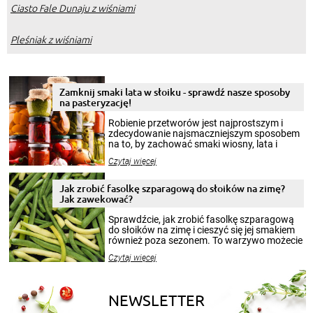
Ciasto Fale Dunaju z wiśniami
Pleśniak z wiśniami
Zamknij smaki lata w słoiku - sprawdź nasze sposoby
na pasteryzację!
Robienie przetworów jest najprostszym i
zdecydowanie najsmaczniejszym sposobem
na to, by zachować smaki wiosny, lata i
jesieni na dłużej. Można robić setki zdjęć
Czytaj więcej
krajobrazów, by cieszyć nimi oko w sezonie
zimowym, ale to smaczny posiłek pozwoli w
pełni poczuć atmosferę cieplejszych
Jak zrobić fasolkę szparagową do słoików na zimę?
miesięcy. Przygotowanie słoików ze
Jak zawekować?
smakowitą zawartością musi obejmować
patenty, które pozwolą zachować świeżość
Sprawdźcie, jak zrobić fasolkę szparagową
przetworów.
do słoików na zimę i cieszyć się jej smakiem
również poza sezonem. To warzywo możecie
wekować na wiele sposobów. Wykorzystajcie
Czytaj więcej
nasze propozycje!
NEWSLETTER