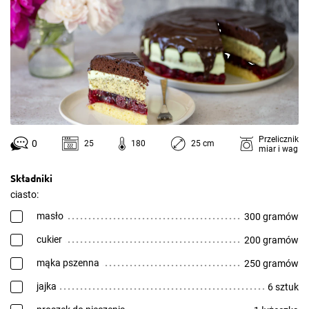
Przelicznik
0
25
180
25 cm
miar i wag
Składniki
ciasto:
masło
300 gramów
cukier
200 gramów
mąka pszenna
250 gramów
jajka
6 sztuk