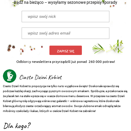
Bądź na bieżąco – wysyłamy sezonowe przepisy i porady
ZAPISZ SIĘ
Odbiorcy newslettera przyrządzili już ponad
260 000 potraw!
Ciasto Dzień Kobiet
Ciasto Dzień Kobiet to propozycja nie tylko na to wyjątkowe święto! Doskonale sprawdzi się
podczas każdej okazji, zachwycając pysznym owocowym smakiem. Spróbujcie, a przekonacie się,
że placek ten na stałe wpisze się w wasze domowe menu deserowe. W przepisie na ciasto Dzień
Kobiet główną rolę odgrywają wiśnie oraz galaretki – wiśniowa i agrestowa, które doskonale
bilansują słodycz ciasta i orzeźwiający aromat owoców. Swoje ulubione smaki odnajdą także
miłośnicy czekolady i kakao, których w cieście Dzień Kobiet nie zabraknie!
Dla kogo?