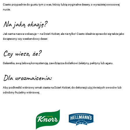
Ciasto przypadnie do gustu tym z was, którzy lubią oryginalne desery, o wyrazistej owocowej
nucie.
Na jaką okazję?
Jak sama nazwa wskazuje – na Dzień Kobiet, ale nie tylko! Ciasto idealnie sprawdzi się także jako
świąteczny czy weekendowy deser.
Czy wiesz, że?
Galaretka, swą żelową konsystencję, zawdzięcza dodatkowi żelatyny, pektyny lub agaru.
Dla urozmaicenia:
Aby podkreślić wiśniowy smak ciasta na Dzień Kobiet, do dekoracji użyj świeżych owoców lub
odrobiny frużeliny wiśniowej.