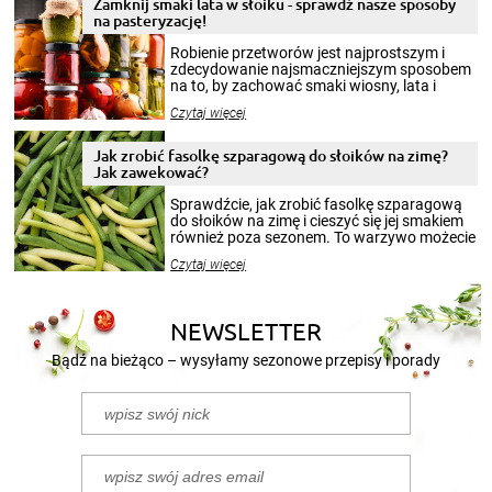
Zamknij smaki lata w słoiku - sprawdź nasze sposoby
na pasteryzację!
Robienie przetworów jest najprostszym i
zdecydowanie najsmaczniejszym sposobem
na to, by zachować smaki wiosny, lata i
jesieni na dłużej. Można robić setki zdjęć
Czytaj więcej
krajobrazów, by cieszyć nimi oko w sezonie
zimowym, ale to smaczny posiłek pozwoli w
pełni poczuć atmosferę cieplejszych
Jak zrobić fasolkę szparagową do słoików na zimę?
miesięcy. Przygotowanie słoików ze
Jak zawekować?
smakowitą zawartością musi obejmować
patenty, które pozwolą zachować świeżość
Sprawdźcie, jak zrobić fasolkę szparagową
przetworów.
do słoików na zimę i cieszyć się jej smakiem
również poza sezonem. To warzywo możecie
wekować na wiele sposobów. Wykorzystajcie
Czytaj więcej
nasze propozycje!
NEWSLETTER
Bądź na bieżąco – wysyłamy sezonowe przepisy i porady