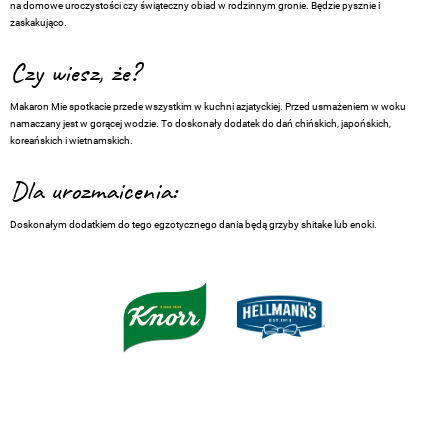
na domowe uroczystości czy świąteczny obiad w rodzinnym gronie. Będzie pysznie i
zaskakująco.
Czy wiesz, że?
Makaron Mie spotkacie przede wszystkim w kuchni azjatyckiej. Przed usmażeniem w woku
namaczany jest w gorącej wodzie. To doskonały dodatek do dań chińskich, japońskich,
koreańskich i wietnamskich.
Dla urozmaicenia:
Doskonałym dodatkiem do tego egzotycznego dania będą grzyby shitake lub enoki.