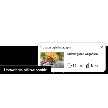
1 osoba ogląda przepis:
kontakt
Sałatka gyros wegańska
regulamin
informacja o prywatności
30 min.
łatwe
Ustawienia plików cookie
informacja o wykorzystaniu plików cookie
ułatwienia dostępu
Najpopularniejsze przepisy
spaghetti bolognese
makaron z kurczakiem w sosie śmietanowym