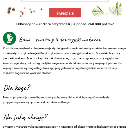
ZAPISZ SIĘ
Odbiorcy newslettera przyrządzili już ponad
260 000 potraw!
Bami – smażony indonezyjski makaron
Kuchnia wegetariańska charakteryzuje się nieograniczoną kombinacją smaków i aromatów, czego
doskonałym przykładem jest Bami, czyli smażony indonezyjski makaron. Boczniaki, brązowe
pieczarki, makaron Mie, por, kapusta pak choi oraz egzotyczne przyprawy tworzą wyjątkową
kompozycję, którą pokochają nie tylko wegetarianie, ale także zwolennicy mięsnych potraw. Co
więcej, danie nie wymaga długotrwałego przygotowania. Wystarczy kilkanaście minut, aby
makaron zagościł na waszych stołach.
Dla kogo?
Bami to propozycja dla osób poszukujących prostych i szybkich przepisów na dania
przygotowywane wyłącznie ze składników roślinnych.
Na jaką okazję?
Smażony makaron wykorzystacie zawsze – niezależnie od okazji. Warto jednak zachować przepis