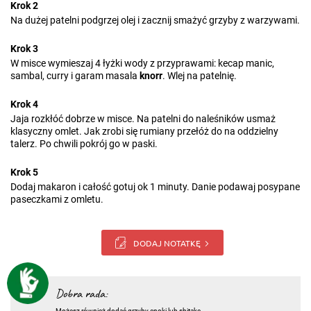
Krok 2
Na dużej patelni podgrzej olej i zacznij smażyć grzyby z warzywami.
Krok 3
W misce wymieszaj 4 łyżki wody z przyprawami: kecap manic,
sambal, curry i garam masala
knorr
. Wlej na patelnię.
Krok 4
Jaja rozkłóć dobrze w misce. Na patelni do naleśników usmaż
klasyczny omlet. Jak zrobi się rumiany przełóż do na oddzielny
talerz. Po chwili pokrój go w paski.
Krok 5
Dodaj makaron i całość gotuj ok 1 minuty. Danie podawaj posypane
paseczkami z omletu.
DODAJ NOTATKĘ
Dobra rada:
Możesz również dodać grzyby enoki lub shitake.