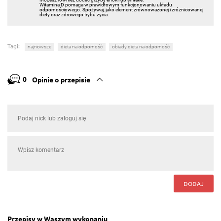
Witamina D pomaga w prawidłowym funkcjonowaniu układu
odpornościowego. Spożywaj, jako element zrównoważonej i zróżnicowanej
diety oraz zdrowego trybu życia.
Tagi:
najnowsze
dieta na odporność
obiady dieta na odporność
0
Opinie o przepisie
DODAJ
Przepisy w Waszym wykonaniu