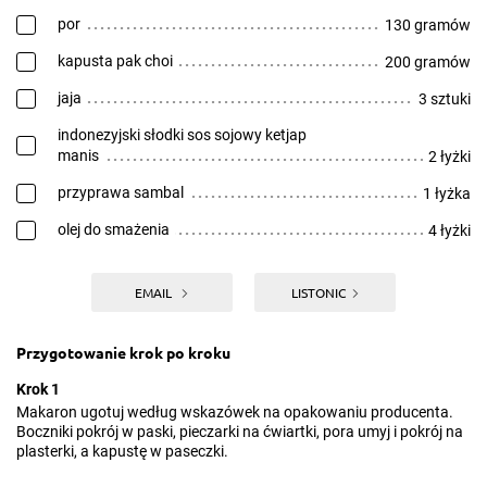
por
130 gramów
kapusta pak choi
200 gramów
jaja
3 sztuki
indonezyjski słodki sos sojowy ketjap
manis
2 łyżki
przyprawa sambal
1 łyżka
olej do smażenia
4 łyżki
EMAIL
LISTONIC
Przygotowanie krok po kroku
Krok 1
Makaron ugotuj według wskazówek na opakowaniu producenta.
Boczniki pokrój w paski, pieczarki na ćwiartki, pora umyj i pokrój na
plasterki, a kapustę w paseczki.