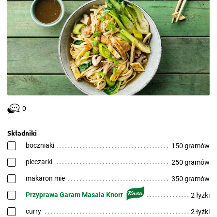
0
Składniki
boczniaki
150 gramów
pieczarki
250 gramów
makaron mie
350 gramów
Przyprawa Garam Masala Knorr
2 łyżki
curry
2 łyżki