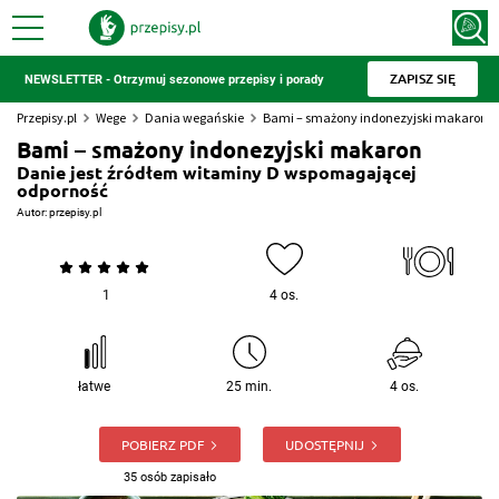
ZAPISZ SIĘ
NEWSLETTER - Otrzymuj sezonowe przepisy i porady
Przepisy.pl
Wege
Dania wegańskie
Bami – smażony indonezyjski makaron
Bami – smażony indonezyjski makaron
Danie jest źródłem witaminy D wspomagającej
odporność
Autor:
przepisy.pl
1
4 os.
łatwe
25 min.
4 os.
POBIERZ PDF
UDOSTĘPNIJ
35 osób zapisało