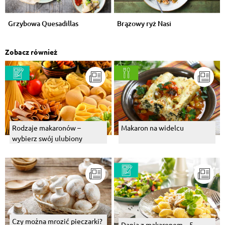
Grzybowa Quesadillas
Brązowy ryż Nasi
Zobacz również
Rodzaje makaronów –
Makaron na widelcu
wybierz swój ulubiony
Czy można mrozić pieczarki?
Dania z makaronem – 5