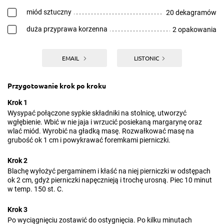
miód sztuczny
20 dekagramów
duża przyprawa korzenna
2 opakowania
EMAIL
LISTONIC
Przygotowanie krok po kroku
Krok 1
Wysypać połączone sypkie składniki na stolnicę, utworzyć
wgłębienie. Wbić w nie jaja i wrzucić posiekaną margarynę oraz
wlać miód. Wyrobić na gładką masę. Rozwałkować masę na
grubość ok 1 cm i powykrawać foremkami pierniczki.
Krok 2
Blachę wyłożyć pergaminem i kłaść na niej pierniczki w odstępach
ok 2 cm, gdyż pierniczki napęcznieją i trochę urosną. Piec 10 minut
w temp. 150 st. C.
Krok 3
Po wyciągnięciu zostawić do ostygnięcia. Po kilku minutach