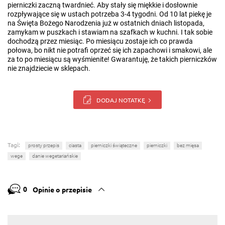
pierniczki zaczną twardnieć. Aby stały się miękkie i dosłownie
rozpływające się w ustach potrzeba 3-4 tygodni. Od 10 lat piekę je
na Święta Bożego Narodzenia już w ostatnich dniach listopada,
zamykam w puszkach i stawiam na szafkach w kuchni. I tak sobie
dochodzą przez miesiąc. Po miesiącu zostaje ich co prawda
połowa, bo nikt nie potrafi oprzeć się ich zapachowi i smakowi, ale
za to po miesiącu są wyśmienite! Gwarantuję, że takich pierniczków
nie znajdziecie w sklepach.
DODAJ NOTATKĘ
Tagi:
prosty przepis
ciasta
pierniczki świąteczne
pierniczki
bez mięsa
wege
danie wegetariańskie
0
Opinie o przepisie