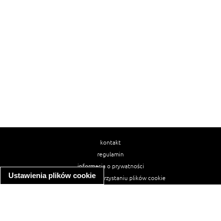
kontakt
regulamin
informacja o prywatności
Ustawienia plików cookie
informacja o wykorzystaniu plików cookie
ułatwienia dostępu
Najpopularniejsze przepisy