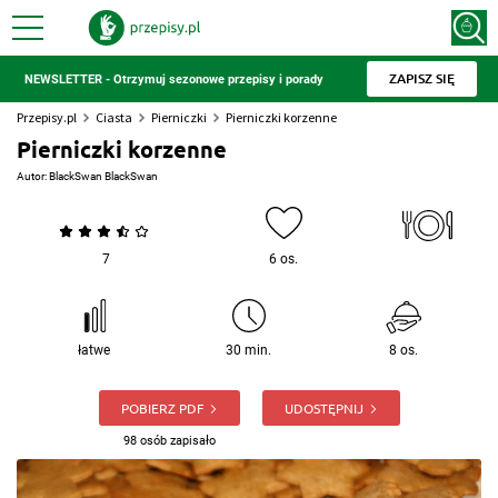
ZAPISZ SIĘ
NEWSLETTER - Otrzymuj sezonowe przepisy i porady
Przepisy.pl
Ciasta
Pierniczki
Pierniczki korzenne
Pierniczki korzenne
Autor:
BlackSwan BlackSwan
7
6 os.
łatwe
30 min.
8 os.
POBIERZ PDF
UDOSTĘPNIJ
98 osób zapisało