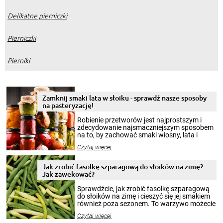
Delikatne pierniczki
Pierniczki
Pierniki
Zamknij smaki lata w słoiku - sprawdź nasze sposoby
na pasteryzację!
Robienie przetworów jest najprostszym i
zdecydowanie najsmaczniejszym sposobem
na to, by zachować smaki wiosny, lata i
jesieni na dłużej. Można robić setki zdjęć
Czytaj więcej
krajobrazów, by cieszyć nimi oko w sezonie
zimowym, ale to smaczny posiłek pozwoli w
pełni poczuć atmosferę cieplejszych
Jak zrobić fasolkę szparagową do słoików na zimę?
miesięcy. Przygotowanie słoików ze
Jak zawekować?
smakowitą zawartością musi obejmować
patenty, które pozwolą zachować świeżość
Sprawdźcie, jak zrobić fasolkę szparagową
przetworów.
do słoików na zimę i cieszyć się jej smakiem
również poza sezonem. To warzywo możecie
wekować na wiele sposobów. Wykorzystajcie
Czytaj więcej
nasze propozycje!