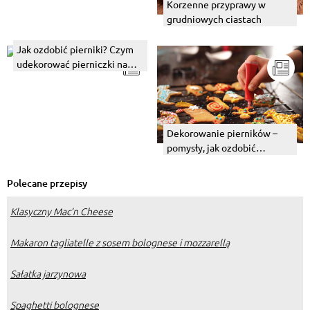
Korzenne przyprawy w
grudniowych ciastach
Jak ozdobić pierniki? Czym
udekorować pierniczki na
święta?
Dekorowanie pierników –
pomysły, jak ozdobić
pierniczki krok po kroku
Polecane przepisy
Klasyczny Mac’n Cheese
Makaron tagliatelle z sosem bolognese i mozzarellą
Sałatka jarzynowa
Spaghetti bolognese