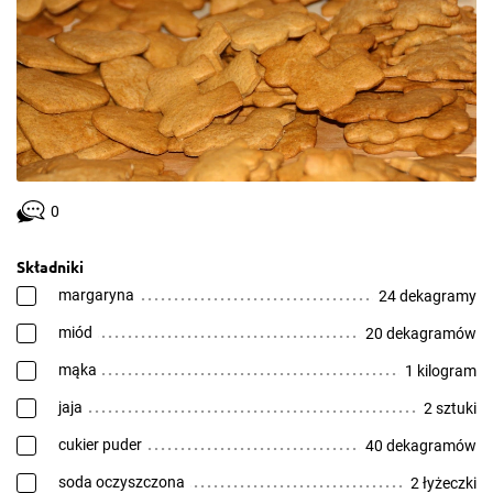
0
Składniki
margaryna
24 dekagramy
miód
20 dekagramów
mąka
1 kilogram
jaja
2 sztuki
cukier puder
40 dekagramów
soda oczyszczona
2 łyżeczki